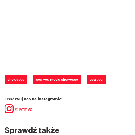
showcase
sea you music showcase
sea you
Obserwuj nas na instagramie:
@rytmypl
Sprawdź także