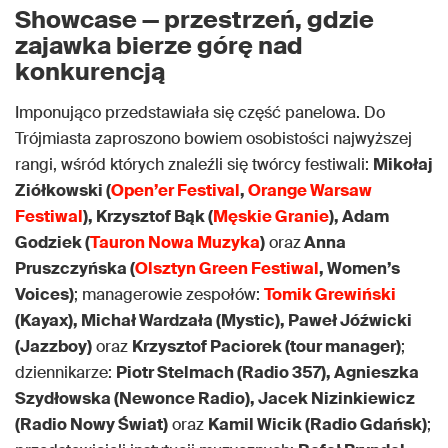
Showcase — przestrzeń, gdzie
zajawka bierze górę nad
konkurencją
Imponująco przedstawiała się część panelowa. Do
Trójmiasta zaproszono bowiem osobistości najwyższej
rangi, wśród których znaleźli się twórcy festiwali:
Mikołaj
Ziółkowski (
Open’er Festival
,
Orange Warsaw
Festiwal
), Krzysztof Bąk (
Męskie Granie
), Adam
Godziek (
Tauron Nowa Muzyka
)
oraz
Anna
Pruszczyńska (
Olsztyn Green Festiwal
, Women’s
Voices)
; managerowie zespołów:
Tomik Grewiński
(Kayax), Michał Wardzała (Mystic), Paweł Jóźwicki
(Jazzboy)
oraz
Krzysztof Paciorek (tour manager)
;
dziennikarze:
Piotr Stelmach (Radio 357), Agnieszka
Szydłowska (Newonce Radio), Jacek Nizinkiewicz
(Radio Nowy Świat)
oraz
Kamil Wicik (Radio Gdańsk)
;