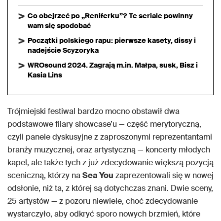
Co obejrzeć po „Reniferku”? Te seriale powinny
wam się spodobać
Początki polskiego rapu: pierwsze kasety, dissy i
nadejście Scyzoryka
WROsound 2024. Zagrają m.in. Małpa, susk, Bisz i
Kasia Lins
Trójmiejski festiwal bardzo mocno obstawił dwa
podstawowe filary showcase’u — część merytoryczną,
czyli panele dyskusyjne z zaproszonymi reprezentantami
branży muzycznej, oraz artystyczną — koncerty młodych
kapel, ale także tych z już zdecydowanie większą pozycją
sceniczną, którzy na
Sea You
zaprezentowali się w nowej
odsłonie, niż ta, z której są dotychczas znani. Dwie sceny,
25 artystów — z pozoru niewiele, choć zdecydowanie
wystarczyło, aby odkryć sporo nowych brzmień, które