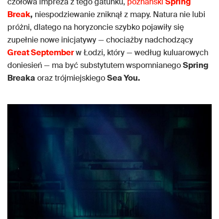
czołowa impreza z tego gatunku,
poznański
Spring
Break
,
niespodziewanie zniknął z mapy. Natura nie lubi
próżni, dlatego na horyzoncie szybko pojawiły się
zupełnie nowe inicjatywy — chociażby nadchodzący
Great September
w Łodzi, który — według kuluarowych
doniesień — ma być substytutem wspomnianego
Spring
Breaka
oraz trójmiejskiego
Sea You.