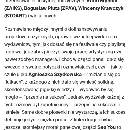
przedstawicieli instytucji muzycznych:
Rafał Bryndal
(ZAiKS), Bogusław Pluta (ZPAV), Wincenty Krawczyk
(STOART)
i wielu innych.
Rozmawiano między innymi o dofinansowywaniu
projektów muzycznych, oprawie wizualnej wydarzeń i
wydawnictw, tym, jak dostać się na festiwale czy playlistę
radiową, jak zabezpieczyć swoją pracę artystyczną czy
nawet zdobyć managera. I choć w części paneli dało się
wyczuć prywatne potyczki rozmawiających, czy — jak to
czule ujęła
Agnieszka Szydłowska
– “mizianie się po
fiutkach”, z każdego z nich dało się wynieść solidną,
skondensowaną pigułkę wiedzy i — wydawać by się
mogło — “przepis na sukces”. Jednak wydźwięk każdej z
tych rozmów był zupełnie inny — przepis na sukces nie
istnieje. Same dobre piosenki nie wystarczą, a ich sukces
definiuje jedynie ciężka praca. Z kolei drugi, chyba
jeszcze istotniejszy morał panelowej części
Sea You
to