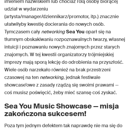
imieniem nazwiskiem lub chociaż rolą osoby biorącej
udział w wydarzeniu
(artysta/manager/dziennikarz/promotor, itp.) znacznie
ułatwiłyby kwestię docierania do nowych osób.
Tymczasem cały
networking
Sea You
oparł się na
tłumnym obskakiwaniu rozpoznawalnych twarzy, własnej
intuicji i poznawaniu nowych znajomych przez starych
znajomych. W tej kwestii organizatorzy trójmiejskiej
imprezy mają sporą lekcję do odrobienia na przyszłość.
Wiele osób narzekało również na brak przestrzeni
czasowej na ten
networking
, jednak festiwale
showcase’owe z zasady rządzą się swoimi prawami —
coś musisz poświęcić, żeby mieć szansę coś zyskać.
Sea You Music Showcase — misja
zakończona sukcesem!
Poza tym jednym defektem tak naprawdę nie ma się do