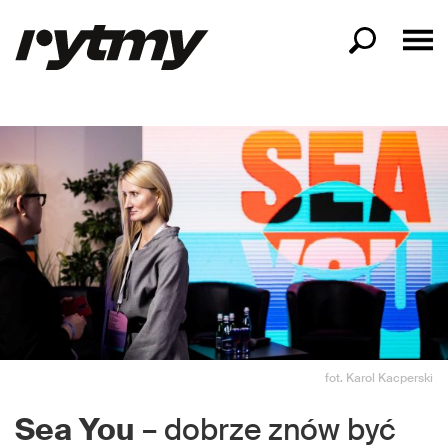
fot. Karol Kacperski
Sea
You
– dobrze znów być