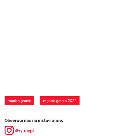
męskie granie
męskie granie 2022
Obserwuj nas na instagramie:
@rytmypl