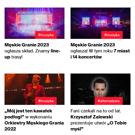
#muzyka
#muzyka
Męskie Granie 2023
Męskie Granie 2023
ogłasza skład. Znamy
line-
ogłasza! W tym roku
7 miast
up
trasy!
i 14 koncertów
#muzyka
#alternatywa
„Mój jest ten kawałek
Fani czekali na to od lat.
podłogi”
w wykonaniu
Krzysztof Zalewski
Orkiestry Męskiego Grania
prezentuje utwór
„O Tobie
2022
myśl”