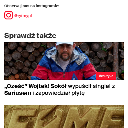
Obserwuj nas na instagramie:
@rytmypl
Sprawdź także
#muzyka
„Cześć” Wojtek
!
Sokół
wypuścił singiel z
Sariusem
i zapowiedział płytę