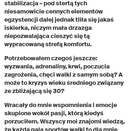
stabilizacja – pod stertą tych
niesamowicie cennych elementów
egzystencji dalej jednak tliła się jakaś
iskierka, niczym mała drzazga
niepozwalająca cieszyć się tą
wypracowaną strefą komfortu.
Potrzebowałem czegoś jeszcze:
wyzwania, adrenaliny, krwi, poczucia
zagrożenia, chęci walki z samym sobą? A
może to kryzys wieku średniego związany
ze zbliżającą się 30?
Wracały do mnie wspomnienia i emocje
skupione wokół pasji, którą kiedyś
porzuciłem. Wszyscy moi znajomi wiedzą,
że każda gala sportów walki to dla mnie