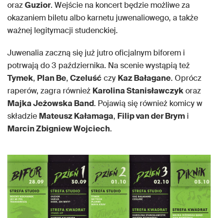
oraz
Guzior
. Wejście na koncert będzie możliwe za
okazaniem biletu albo karnetu juwenaliowego, a także
ważnej legitymacji studenckiej.
Juwenalia zaczną się już jutro oficjalnym biforem i
potrwają do 3 października. Na scenie wystąpią też
Tymek
,
Plan Be
,
Czeluść
czy
Kaz Bałagane
. Oprócz
raperów, zagra również
Karolina Stanisławczyk
oraz
Majka Jeżowska Band
. Pojawią się również komicy w
składzie
Mateusz Kałamaga
,
Filip van der Brym
i
Marcin Zbigniew Wojciech
.