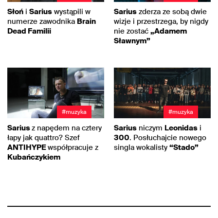
Słoń
i
Sarius
wystąpili w
Sarius
zderza ze sobą dwie
numerze zawodnika
Brain
wizje i przestrzega, by nigdy
Dead Familii
nie zostać
„Adamem
Sławnym”
#muzyka
#muzyka
Sarius
z napędem na cztery
Sarius
niczym
Leonidas
i
łapy jak quattro? Szef
300
. Posłuchajcie nowego
ANTIHYPE
współpracuje z
singla wokalisty
“Stado”
Kubańczykiem