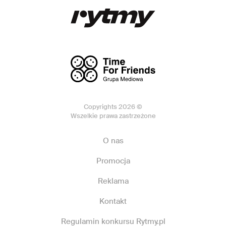
Copyrights 2026 ©
Wszelkie prawa zastrzeżone
O nas
Promocja
Reklama
Kontakt
Regulamin konkursu Rytmy.pl