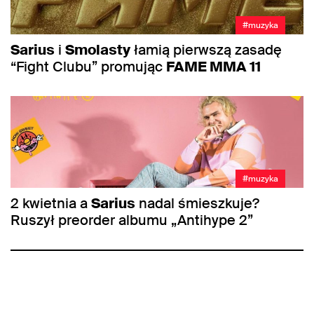
#muzyka
Sarius
i
Smolasty
łamią pierwszą zasadę
“Fight Clubu” promując
FAME MMA 11
#muzyka
2 kwietnia a
Sarius
nadal śmieszkuje?
Ruszył preorder albumu „Antihype 2”