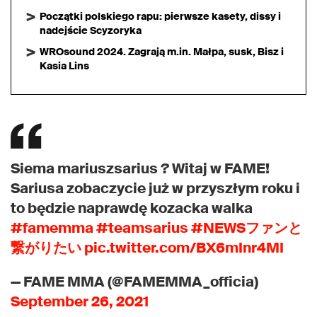
Początki polskiego rapu: pierwsze kasety, dissy i
nadejście Scyzoryka
WROsound 2024. Zagrają m.in. Małpa, susk, Bisz i
Kasia Lins
Siema mariuszsarius ? Witaj w FAME!
Sariusa zobaczycie już w przyszłym roku i
to będzie naprawdę kozacka walka
#famemma
#teamsarius
#NEWSファンと
繋がりたい
pic.twitter.com/BX6mInr4MI
— FAME MMA (@FAMEMMA_officia)
September 26, 2021