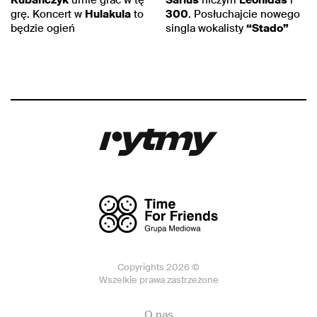
Kubańczyk
umie grać w tę
Sarius
niczym
Leonidas
i
grę. Koncert w
Hulakula
to
300
. Posłuchajcie nowego
będzie ogień
singla wokalisty
“Stado”
Copyrights 2026 ©
Wszelkie prawa zastrzeżone
O nas