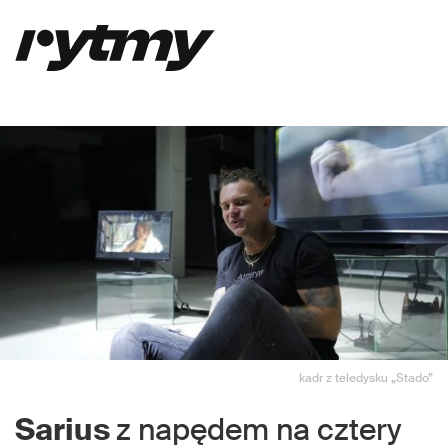
kadr z teledysku „Stado”
Sarius
z napędem na cztery