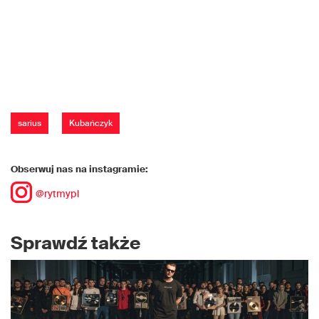
sarius
Kubańczyk
Obserwuj nas na instagramie:
@rytmypl
Sprawdź także