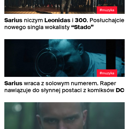
#muzyka
Sarius
niczym
Leonidas
i
300
. Posłuchajcie
nowego singla wokalisty
“Stado”
#muzyka
Sarius
wraca z solowym numerem. Raper
nawiązuje do słynnej postaci z komiksów
DC