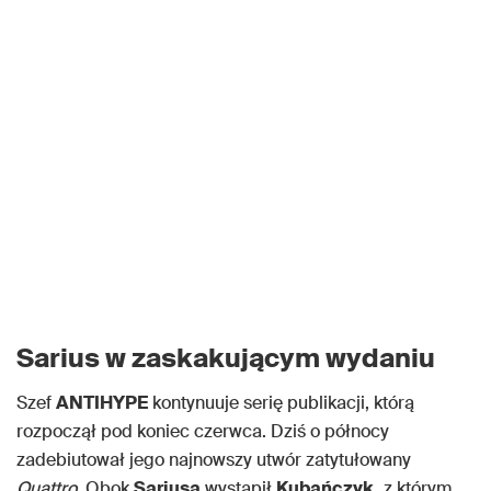
Sarius w zaskakującym wydaniu
Szef
ANTIHYPE
kontynuuje serię publikacji, którą
rozpoczął pod koniec czerwca. Dziś o północy
zadebiutował jego najnowszy utwór zatytułowany
Quattro
. Obok
Sariusa
wystąpił
Kubańczyk,
z którym