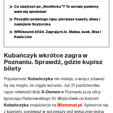
Co obejrzeć po „Reniferku”? Te seriale powinny
wam się spodobać
Początki polskiego rapu: pierwsze kasety, dissy i
nadejście Scyzoryka
WROsound 2024. Zagrają m.in. Małpa, susk, Bisz i
Kasia Lins
Kubańczyk wkrótce zagra w
Poznaniu. Sprawdź, gdzie kupisz
bilety
Popularność
Kubańczyka
nie maleje, a wręcz zdawać
by się mogło, że ciągle wzrasta. Już 21 października
raper odwiedzi klub
X-Demon
w Poznaniu przy ulicy
Ignacego Paderewskiego 10. Wejściówki na koncert
Kubańczyka
znajdziecie na
Biletomat.pl
. Spieszcie się
z kupnem, ponieważ w sprzedaży jest wyłącznie jedna