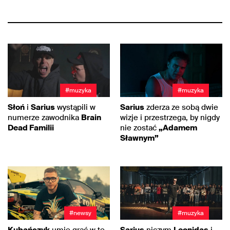
#muzyka
#muzyka
Słoń
i
Sarius
wystąpili w
Sarius
zderza ze sobą dwie
numerze zawodnika
Brain
wizje i przestrzega, by nigdy
Dead Familii
nie zostać
„Adamem
Sławnym”
#newsy
#muzyka