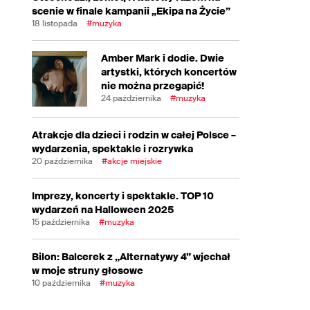
scenie w finale kampanii „Ekipa na Życie”
18 listopada
#muzyka
Amber Mark i dodie. Dwie
artystki, których koncertów
nie można przegapić!
24 października
#muzyka
Atrakcje dla dzieci i rodzin w całej Polsce –
wydarzenia, spektakle i rozrywka
20 października
#akcje miejskie
Imprezy, koncerty i spektakle. TOP 10
wydarzeń na Halloween 2025
15 października
#muzyka
Bilon: Balcerek z „Alternatywy 4” wjechał
w moje struny głosowe
10 października
#muzyka