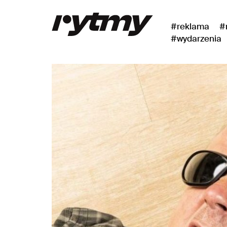
#reklama
#
#wydarzenia