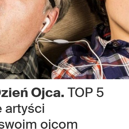
zień Ojca.
TOP 5
 artyści
 swoim ojcom