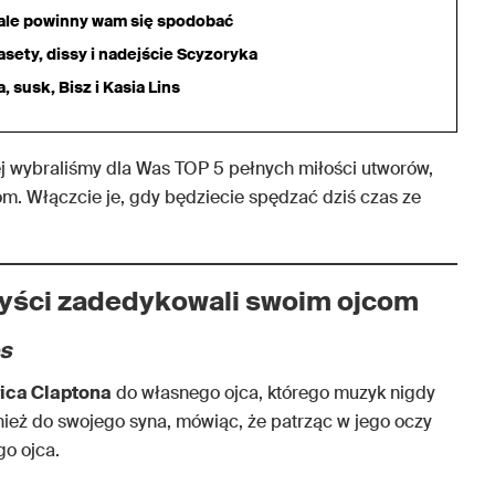
iale powinny wam się spodobać
sety, dissy i nadejście Scyzoryka
 susk, Bisz i Kasia Lins
nej wybraliśmy dla Was TOP 5 pełnych miłości utworów,
om. Włączcie je, gdy będziecie spędzać dziś czas ze
tyści zadedykowali swoim ojcom
es
ica Claptona
do własnego ojca, którego muzyk nigdy
wnież do swojego syna, mówiąc, że patrząc w jego oczy
go ojca.