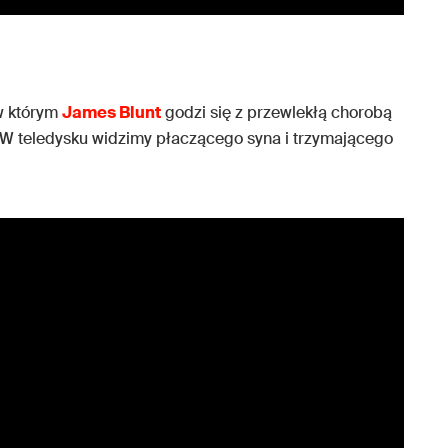
 w którym
James Blunt
godzi się z przewlekłą chorobą
. W teledysku widzimy płaczącego syna i trzymającego