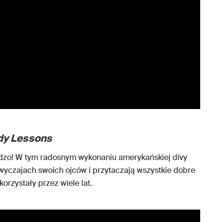
y Lessons
dzo! W tym radosnym wykonaniu amerykańskiej divy
zwyczajach swoich ojców i przytaczają wszystkie dobre
korzystały przez wiele lat.