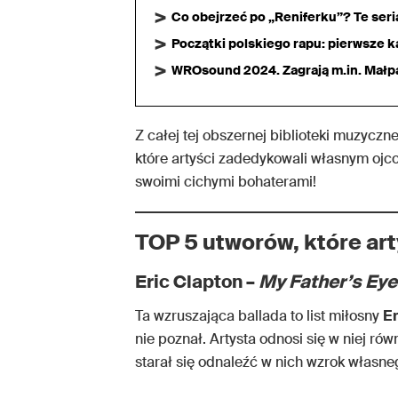
Co obejrzeć po „Reniferku”? Te ser
Początki polskiego rapu: pierwsze ka
WROsound 2024. Zagrają m.in. Małpa,
Z całej tej obszernej biblioteki muzycz
które artyści zadedykowali własnym ojc
swoimi cichymi bohaterami!
TOP 5 utworów, które ar
Eric Clapton –
My Father’s Ey
Ta wzruszająca ballada to list miłosny
Er
nie poznał. Artysta odnosi się w niej ró
starał się odnaleźć w nich wzrok własne