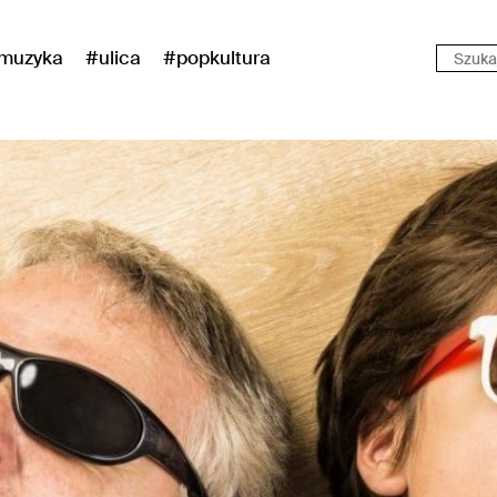
muzyka
#ulica
#popkultura