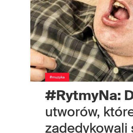
#muzyka
#RytmyNa: D
utworów, które
zadedykowali