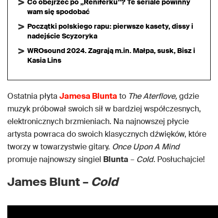
Co obejrzeć po „Reniferku”? Te seriale powinny
wam się spodobać
Początki polskiego rapu: pierwsze kasety, dissy i
nadejście Scyzoryka
WROsound 2024. Zagrają m.in. Małpa, susk, Bisz i
Kasia Lins
Ostatnia płyta
Jamesa Blunta
to
The Aterflove,
gdzie
muzyk próbował swoich sił w bardziej współczesnych,
elektronicznych brzmieniach. Na najnowszej płycie
artysta powraca do swoich klasycznych dźwięków, które
tworzy w towarzystwie gitary.
Once Upon A Mind
promuje najnowszy singiel
Blunta
–
Cold.
Posłuchajcie!
James Blunt –
Cold