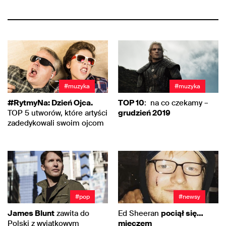
#muzyka
#muzyka
#RytmyNa: Dzień Ojca.
TOP 10
: na co czekamy –
TOP 5 utworów, które artyści
grudzień 2019
zadedykowali swoim ojcom
#pop
#newsy
James Blunt
zawita do
Ed Sheeran
pociął się…
Polski z wyjątkowym
mieczem