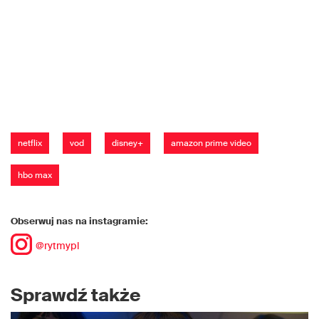
netflix
vod
disney+
amazon prime video
hbo max
Obserwuj nas na instagramie:
@rytmypl
Sprawdź także