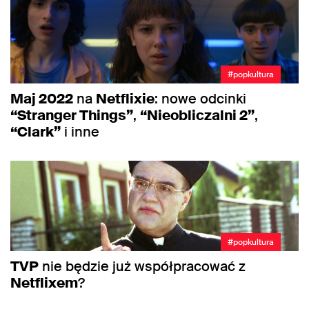
#popkultura
Maj 2022
na
Netflixie
: nowe odcinki
“Stranger Things”
,
“Nieobliczalni 2”
,
“Clark”
i inne
#popkultura
TVP
nie będzie już współpracować z
Netflixem
?