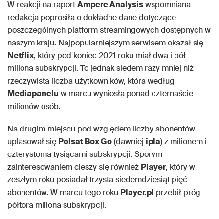
W reakcji na raport
Ampere Analysis
wspomniana
redakcja poprosiła o dokładne dane dotyczące
poszczególnych platform streamingowych dostępnych w
naszym kraju. Najpopularniejszym serwisem okazał się
Netflix
, który pod koniec 2021 roku miał dwa i pół
miliona subskrypcji. To jednak siedem razy mniej niż
rzeczywista liczba użytkowników, która według
Mediapanelu
w marcu wyniosła ponad czternaście
milionów osób.
Na drugim miejscu pod względem liczby abonentów
uplasował się
Polsat Box Go
(dawniej
ipla
) z milionem i
czterystoma tysiącami subskrypcji. Sporym
zainteresowaniem cieszy się również
Player
, który w
zeszłym roku posiadał trzysta siedemdziesiąt pięć
abonentów. W marcu tego roku
Player.pl
przebił próg
półtora miliona subskrypcji.