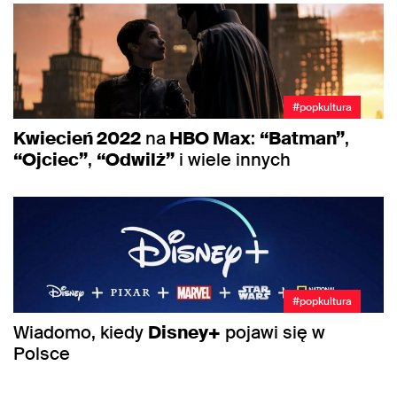
#popkultura
Kwiecień 2022
na
HBO Max
:
“Batman”
,
“Ojciec”
,
“Odwilż”
i wiele innych
#popkultura
Wiadomo, kiedy
Disney+
pojawi się w
Polsce