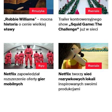
#muzyka
#seriale
„
Robbie Williams
” – mocna
Trailer kontrowersyjnego
historia
o cenie wielkiej
show
„Squid Game: The
sławy
Challenge”
już w sieci
#gry
#seriale
Netflix
zapowiedział
Netflix
tworzy
sieć
rozszerzenie oferty
gier
rozrywkowych lokali
mobilnych
inspirowanych swoimi
produkcjami