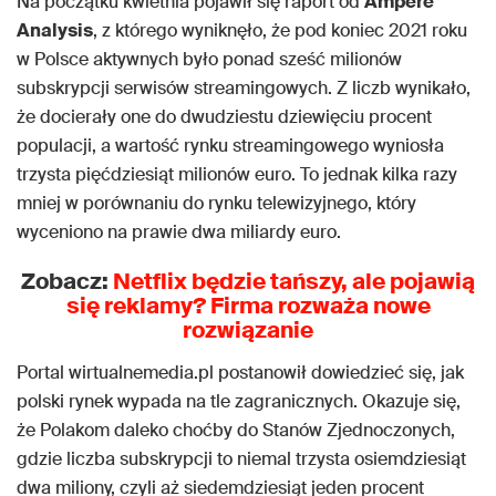
Na początku kwietnia pojawił się raport od
Ampere
Analysis
, z którego wyniknęło, że pod koniec 2021 roku
w Polsce aktywnych było ponad sześć milionów
subskrypcji serwisów streamingowych. Z liczb wynikało,
że docierały one do dwudziestu dziewięciu procent
populacji, a wartość rynku streamingowego wyniosła
trzysta pięćdziesiąt milionów euro. To jednak kilka razy
mniej w porównaniu do rynku telewizyjnego, który
wyceniono na prawie dwa miliardy euro.
Zobacz:
Netflix będzie tańszy, ale pojawią
się reklamy? Firma rozważa nowe
rozwiązanie
Portal wirtualnemedia.pl postanowił dowiedzieć się, jak
polski rynek wypada na tle zagranicznych. Okazuje się,
że Polakom daleko choćby do Stanów Zjednoczonych,
gdzie liczba subskrypcji to niemal trzysta osiemdziesiąt
dwa miliony, czyli aż siedemdziesiąt jeden procent