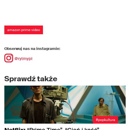
amazon prime video
Obserwuj nas na instagramie:
@rytmypl
Sprawdź także
#popkultura
Netflix:
“Prime Time”, “Cień i kość”,