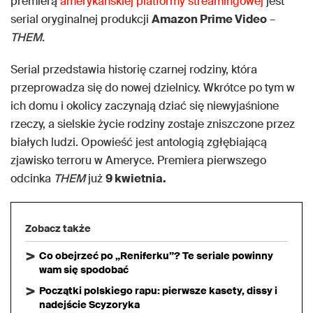
premierą
amerykańskiej platformy streamingowej
jest
serial oryginalnej produkcji
Amazon Prime Video
–
THEM.
Serial przedstawia historię czarnej rodziny, która
przeprowadza się do nowej dzielnicy. Wkrótce po tym w
ich domu i okolicy zaczynają dziać się niewyjaśnione
rzeczy, a sielskie życie rodziny zostaje zniszczone przez
białych ludzi. Opowieść jest antologią zgłębiającą
zjawisko terroru w Ameryce. Premiera pierwszego
odcinka
THEM
już
9 kwietnia.
Zobacz także
Co obejrzeć po „Reniferku”? Te seriale powinny
wam się spodobać
Początki polskiego rapu: pierwsze kasety, dissy i
nadejście Scyzoryka