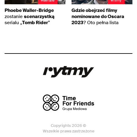
#seriale
#filmy
Phoebe Waller-Bridge
Gdzie obejrzeć filmy
zostanie
scenarzystką
nominowane do Oscara
serialu „
Tomb Rider
”
2023
? Oto pełna lista
Copyrights 2026 ©
Wszelkie prawa zastrzeżone