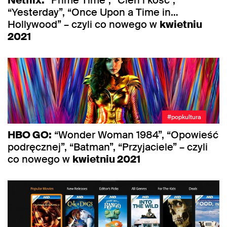
“Yesterday”, “Once Upon a Time in…
Hollywood” – czyli co nowego w
kwietniu
2021
#popkultura
HBO GO:
“Wonder Woman 1984”, “Opowieść
podręcznej”, “Batman”, “Przyjaciele” – czyli
co nowego w
kwietniu 2021