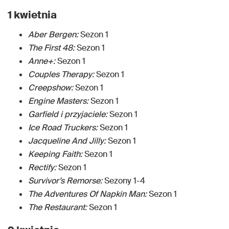
1 kwietnia
Aber Bergen:
Sezon 1
The First 48:
Sezon 1
Anne+:
Sezon 1
Couples Therapy:
Sezon 1
Creepshow:
Sezon 1
Engine Masters:
Sezon 1
Garfield i przyjaciele:
Sezon 1
Ice Road Truckers:
Sezon 1
Jacqueline And Jilly:
Sezon 1
Keeping Faith:
Sezon 1
Rectify:
Sezon 1
Survivor’s Remorse:
Sezony 1-4
The Adventures Of Napkin Man:
Sezon 1
The Restaurant:
Sezon 1