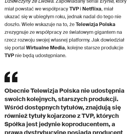
Dzie
w
czyny ze Lwowa
. Zapowiadany serial
Erynie
, który
miał powstać we współpracy
TVP
i
Netflixa
, miał
ukazać się w ubiegłym roku, jednak nadal do tego nie
doszło. Wiele wskazuje na to, że
Telewizja Polska
zrezygnuje ze współpracy ze światowym gigantem na
rzecz rozwoju swojej własnej platformy. Jak dowiedział
się portal
Wirtualne Media
, kolejne starsze produkcje
TVP
nie będą udostępniane.
Obecnie Telewizja Polska nie udostępnia
swoich kolejnych, starszych produkcji.
Wśród dostępnych tytułów, znajdują się
również tytuły kojarzone z TVP, których
Spółka jest jedynie koproducentem, a
prawa dystrybucyjne posiada producent