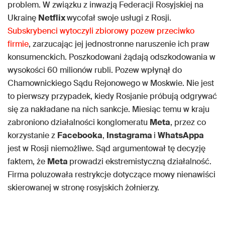
problem. W związku z inwazją Federacji Rosyjskiej na
Ukrainę
Netflix
wycofał swoje usługi z Rosji.
Subskrybenci wytoczyli zbiorowy pozew przeciwko
firmie
, zarzucając jej jednostronne naruszenie ich praw
konsumenckich. Poszkodowani żądają odszkodowania w
wysokości 60 milionów rubli. Pozew wpłynął do
Chamownickiego Sądu Rejonowego w Moskwie. Nie jest
to pierwszy przypadek, kiedy Rosjanie próbują odgrywać
się za nakładane na nich sankcje. Miesiąc temu w kraju
zabroniono działalności konglomeratu
Meta
, przez co
korzystanie z
Facebooka
,
Instagrama
i
WhatsAppa
jest w Rosji niemożliwe. Sąd argumentował tę decyzję
faktem, że
Meta
prowadzi ekstremistyczną działalność.
Firma poluzowała restrykcje dotyczące mowy nienawiści
skierowanej w stronę rosyjskich żołnierzy.