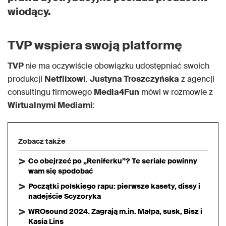
wiodący.
TVP wspiera swoją platformę
TVP
nie ma oczywiście obowiązku udostępniać swoich
produkcji
Netflixowi
.
Justyna Troszczyńska
z agencji
consultingu firmowego
Media4Fun
mówi w rozmowie z
Wirtualnymi Mediami
:
Zobacz także
Co obejrzeć po „Reniferku”? Te seriale powinny
wam się spodobać
Początki polskiego rapu: pierwsze kasety, dissy i
nadejście Scyzoryka
WROsound 2024. Zagrają m.in. Małpa, susk, Bisz i
Kasia Lins