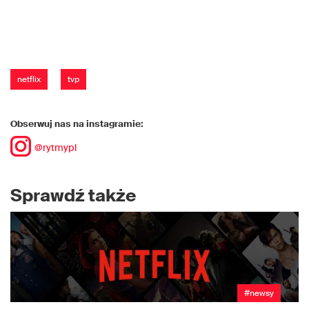
netflix
tvp
Obserwuj nas na instagramie:
@rytmypl
Sprawdź także
#newsy