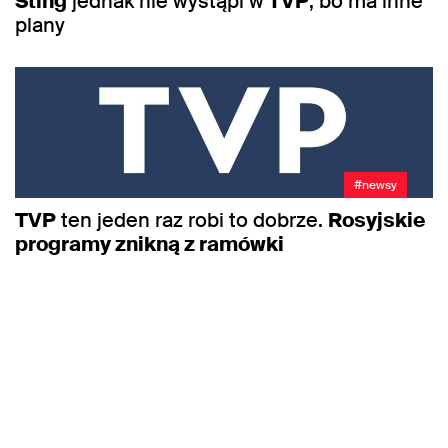
Sting
jednak nie wystąpi w
TVP
, bo ma inne
plany
#newsy
TVP
ten jeden raz robi to dobrze.
Rosyjskie
programy znikną z ramówki