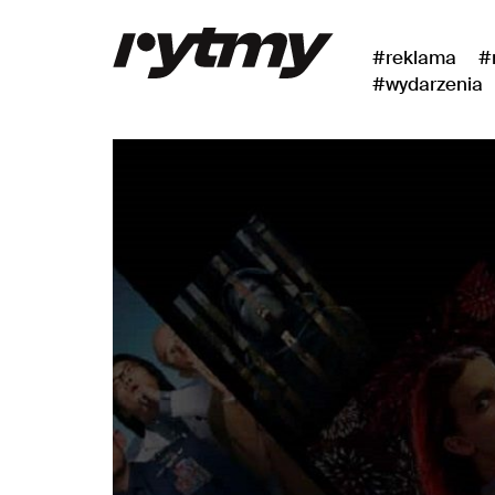
#reklama
#
#wydarzenia