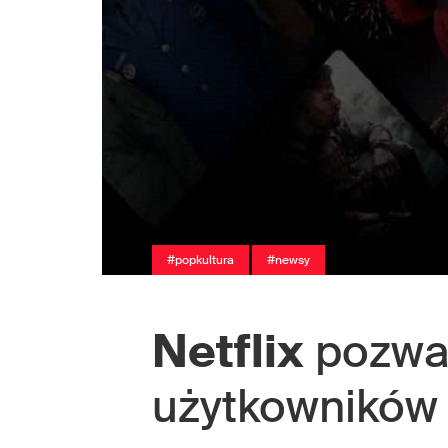
#popkultura
#newsy
Netflix
pozwan
użytkowników