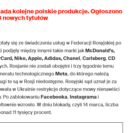
iada kolejne polskie produkcje. Ogłoszono
8 nowych tytułów
cofały się ze świadczenia usług w Federacji Rosyjskiej po
i podjęły między innymi takie marki jak
McDonald’s,
Card, Nike, Apple, Adidas, Chanel
,
Carlsberg
,
CD
nych. Rosjanie nie zostali obojętni i trzy tygodnie temu
lomeratu technologicznego
Meta
, do którego należą
ługi te są w Rosji niedostępne. Rosyjski sąd uznał je za
owała w Ukrainie restrykcje dotyczące mowy nienawiści
zy. Po zablokowaniu
Facebooka
,
Instagrama
i
ownie wzrosło. W dniu blokady, czyli 14 marca, liczba
onad 11 tysięcy procent.