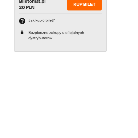
Biletomat.pl
KUP BILET
20 PLN
Jak kupić bilet?
Bezpieczne zakupy u oficjalnych
dystrybutorów