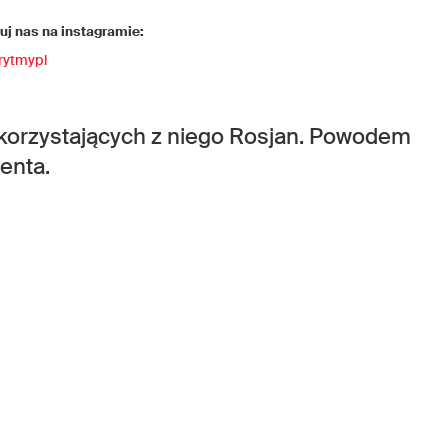
j nas na instagramie:
rytmypl
 korzystających z niego Rosjan. Powodem
enta.