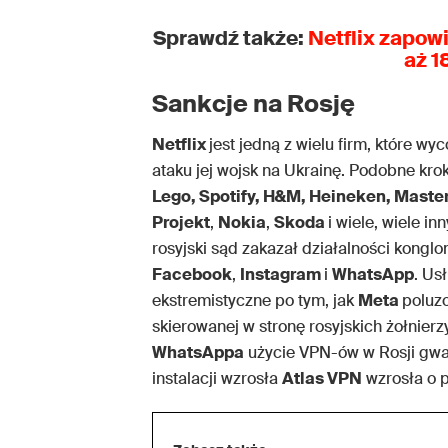
Sprawdź także:
Netflix zapow
aż 1
Sankcje na Rosję
Netflix
jest jedną z wielu firm, które wy
ataku jej wojsk na Ukrainę. Podobne krok
Lego, Spotify, H&M, Heineken, Master
Projekt
,
Nokia
,
Skoda
i wiele, wiele in
rosyjski sąd zakazał działalności kong
Facebook
,
Instagram
i
WhatsApp
. Us
ekstremistyczne po tym, jak
Meta
poluz
skierowanej w stronę rosyjskich żołnier
WhatsAppa
użycie VPN-ów w Rosji gwałt
instalacji wzrosła
Atlas VPN
wzrosła o p