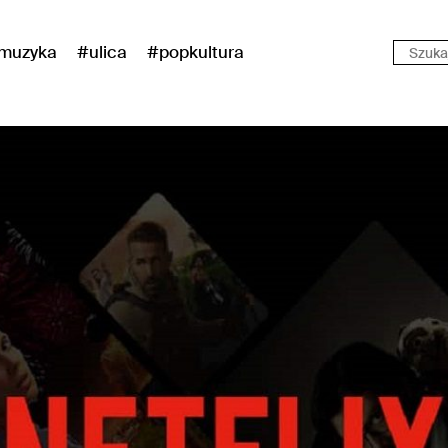
muzyka
#ulica
#popkultura