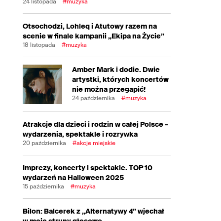
24 listopada
#muzyka
Otsochodzi, Lohleq i Atutowy razem na
scenie w finale kampanii „Ekipa na Życie”
18 listopada
#muzyka
Amber Mark i dodie. Dwie
artystki, których koncertów
nie można przegapić!
24 października
#muzyka
Atrakcje dla dzieci i rodzin w całej Polsce –
wydarzenia, spektakle i rozrywka
20 października
#akcje miejskie
Imprezy, koncerty i spektakle. TOP 10
wydarzeń na Halloween 2025
15 października
#muzyka
Bilon: Balcerek z „Alternatywy 4” wjechał
w moje struny głosowe