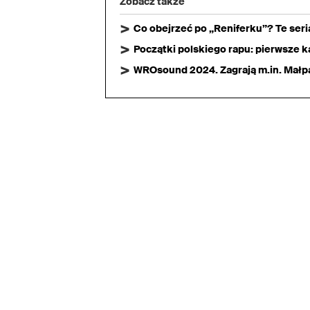
Zobacz także
Co obejrzeć po „Reniferku”? Te ser
Początki polskiego rapu: pierwsze ka
WROsound 2024. Zagrają m.in. Małpa,