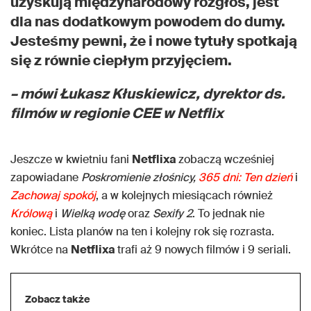
uzyskują międzynarodowy rozgłos, jest
dla nas dodatkowym powodem do dumy.
Jesteśmy pewni, że i nowe tytuły spotkają
się z równie ciepłym przyjęciem.
– mówi Łukasz Kłuskiewicz, dyrektor ds.
filmów w regionie CEE w Netflix
Jeszcze w kwietniu fani
Netflixa
zobaczą wcześniej
zapowiadane
Poskromienie złośnicy,
365 dni: Ten dzień
i
Zachowaj spokój
, a w kolejnych miesiącach również
Królową
i
Wielką wodę
oraz
Sexify 2
. To jednak nie
koniec. Lista planów na ten i kolejny rok się rozrasta.
Wkrótce na
Netflixa
trafi aż 9 nowych filmów i 9 seriali.
Zobacz także