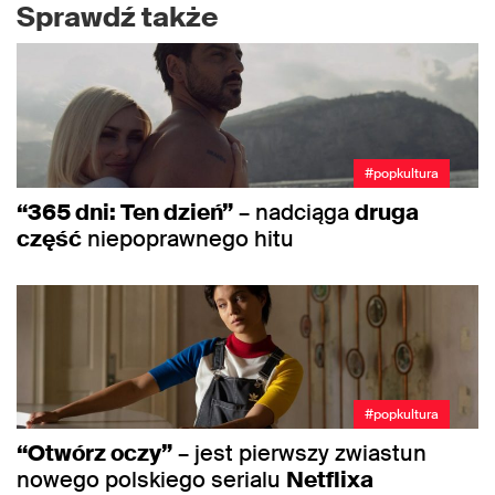
Sprawdź także
#popkultura
“365 dni: Ten dzień”
– nadciąga
druga
część
niepoprawnego hitu
#popkultura
“Otwórz oczy”
– jest pierwszy zwiastun
nowego polskiego serialu
Netflixa