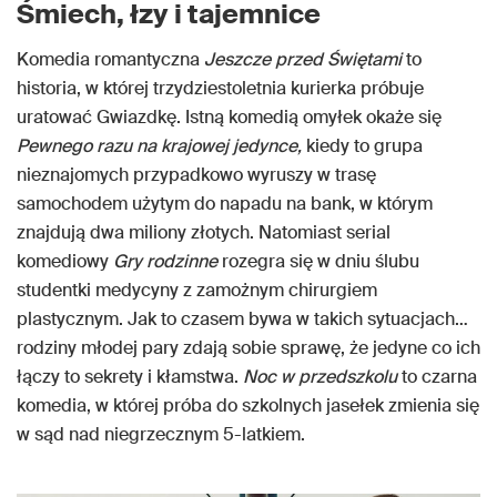
Śmiech, łzy i tajemnice
Komedia romantyczna
Jeszcze przed Świętami
to
historia, w której trzydziestoletnia kurierka próbuje
uratować Gwiazdkę. Istną komedią omyłek okaże się
Pewnego razu na krajowej jedynce,
kiedy to grupa
nieznajomych przypadkowo wyruszy w trasę
samochodem użytym do napadu na bank, w którym
znajdują dwa miliony złotych. Natomiast serial
komediowy
Gry rodzinne
rozegra się w dniu ślubu
studentki medycyny z zamożnym chirurgiem
plastycznym. Jak to czasem bywa w takich sytuacjach…
rodziny młodej pary zdają sobie sprawę, że jedyne co ich
łączy to sekrety i kłamstwa.
Noc w przedszkolu
to czarna
komedia, w której próba do szkolnych jasełek zmienia się
w sąd nad niegrzecznym 5-latkiem.