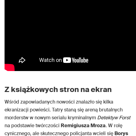
Z książkowych stron na ekran
Wśród zapowiadanych nowości znalazło się kilka
ekranizacji powieści. Tatry staną się areną brutalnych
morderstw w nowym serialu kryminalnym
Detektyw Forst
na podstawie twórczości
Remigiusza Mroza
. W rolę
cynicznego, ale skutecznego policjanta wcieli się
Borys