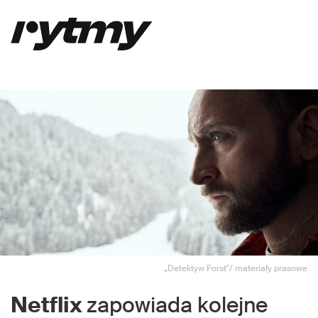
„Detektyw Forst"/ materiały prasowe
Netflix
zapowiada kolejne