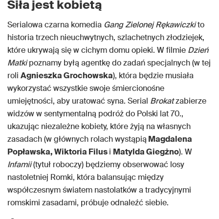
Siła jest kobietą
Serialowa czarna komedia
Gang Zielonej Rękawiczki
to
historia trzech nieuchwytnych, szlachetnych złodziejek,
które ukrywają się w cichym domu opieki. W filmie
Dzień
Matki
poznamy byłą agentkę do zadań specjalnych (w tej
roli
Agnieszka Grochowska
), która będzie musiała
wykorzystać wszystkie swoje śmiercionośne
umiejętności, aby uratować syna. Serial
Brokat
zabierze
widzów w sentymentalną podróż do Polski lat 70.,
ukazując niezależne kobiety, które żyją na własnych
zasadach (w głównych rolach wystąpią
Magdalena
Popławska, Wiktoria Filus
i
Matylda Giegżno
). W
Infamii
(tytuł roboczy) będziemy obserwować losy
nastoletniej Romki, która balansując między
współczesnym światem nastolatków a tradycyjnymi
romskimi zasadami, próbuje odnaleźć siebie.