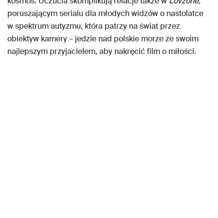
kosmos. Uczucia skomplikują relacje także w
Lovzone,
poruszającym serialu dla młodych widzów o nastolatce
w spektrum autyzmu, która patrzy na świat przez
obiektyw kamery – jedzie nad polskie morze ze swoim
najlepszym przyjacielem, aby nakręcić film o miłości.