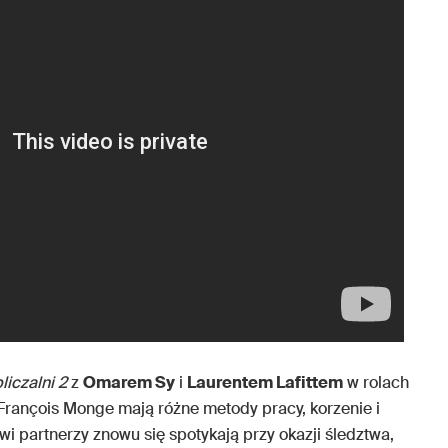
liczalni 2
z
Omarem Sy
i
Laurentem Lafittem
w rolach
 François Monge mają różne metody pracy, korzenie i
powi partnerzy znowu się spotykają przy okazji śledztwa,