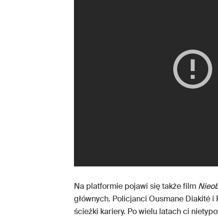
Na platformie pojawi się także film
Nieob
głównych. Policjanci Ousmane Diakité i
ścieżki kariery. Po wielu latach ci niety