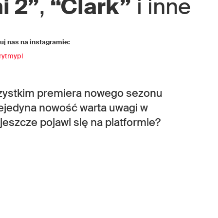
i 2”
,
“Clark”
i inne
j nas na instagramie:
rytmypl
wszystkim premiera nowego sezonu
iejedyna nowość warta uwagi w
eszcze pojawi się na platformie?