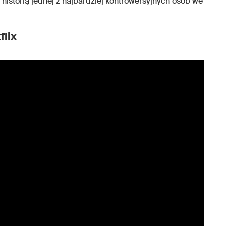
 historią jednej z najbardziej kontrowersyjnych osób we
flix