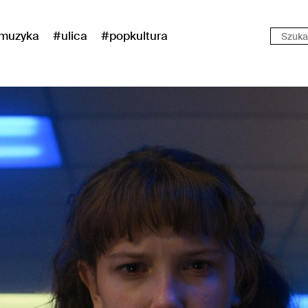
muzyka
#ulica
#popkultura