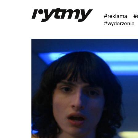
#reklama
#
#wydarzenia