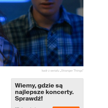
kadr z serialu „Stranger Things"
Wiemy, gdzie są
najlepsze koncerty.
Sprawdź!