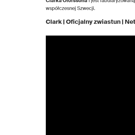
Clarka Olofssona
i jest fabularyzowaną
współczesnej Szwecji.
Clark | Oficjalny zwiastun | Net