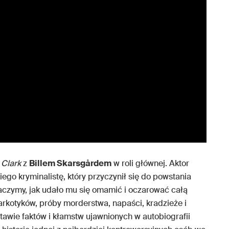
l
Clark
z
Billem Skarsgårdem
w roli głównej. Aktor
ego kryminalistę, który przyczynił się do powstania
aczymy, jak udało mu się omamić i oczarować całą
arkotyków, próby morderstwa, napaści, kradzieże i
tawie faktów i kłamstw ujawnionych w autobiografii