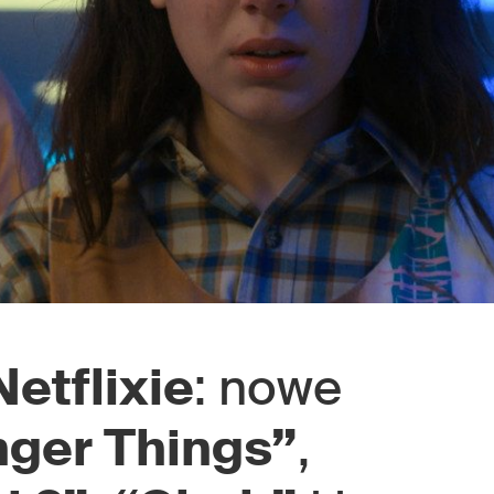
Netflixie
: nowe
nger Things”
,