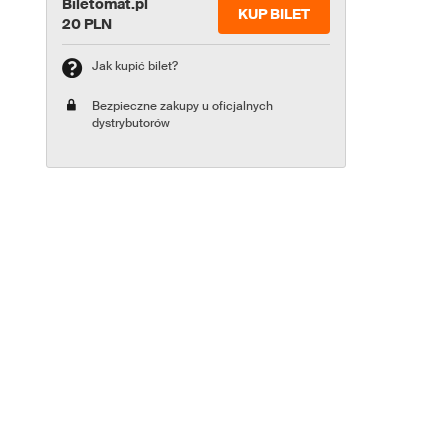
Biletomat.pl
KUP BILET
20 PLN
Jak kupić bilet?
Bezpieczne zakupy u oficjalnych
dystrybutorów