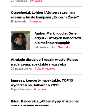
24 listopada
#muzyka
Otsochodzi, Lohleq i Atutowy razem na
scenie w finale kampanii „Ekipa na Życie”
18 listopada
#muzyka
Amber Mark i dodie. Dwie
artystki, których koncertów
nie można przegapić!
24 października
#muzyka
Atrakcje dla dzieci i rodzin w całej Polsce –
wydarzenia, spektakle i rozrywka
20 października
#akcje miejskie
Imprezy, koncerty i spektakle. TOP 10
wydarzeń na Halloween 2025
15 października
#muzyka
Bilon: Balcerek z „Alternatywy 4” wjechał
w moje struny głosowe