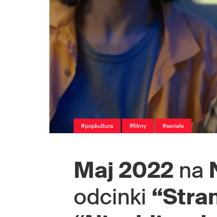
#popkultura
#filmy
#seriale
Maj 2022
na
odcinki
“Stra