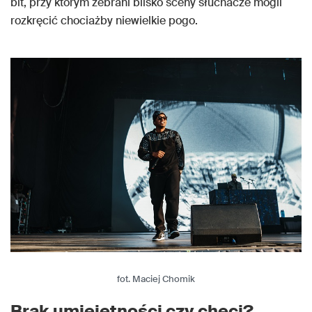
bit, przy którym zebrani blisko sceny słuchacze mogli
rozkręcić chociażby niewielkie pogo.
fot. Maciej Chomik
Brak umiejętności czy chęci?