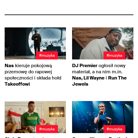
#muzyka
#muzyka
Nas
kieruje pokojową
DJ Premier
ogłosił nowy
przemowę do rapowej
materiał, a na nim m.in.
społeczności i składa hołd
Nas, Lil Wayne
i
Run The
Takeoffowi
Jewels
#muzyka
#muzyka