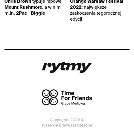
Chris Brown
typuje rapowe
Orange Warsaw Festival
Mount Rushmore
, a w nim
2022:
największe
m.in.
2Pac
i
Biggie
zaskoczenia tegorocznej
edycji
Copyrights 2026 ©
Wszelkie prawa zastrzeżone