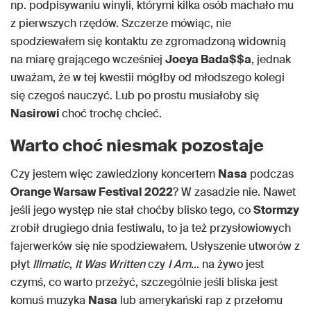
np. podpisywaniu winyli, którymi kilka osób machało mu
z pierwszych rzędów. Szczerze mówiąc, nie
spodziewałem się kontaktu ze zgromadzoną widownią
na miarę grającego wcześniej
Joeya Bada$$a
, jednak
uważam, że w tej kwestii mógłby od młodszego kolegi
się czegoś nauczyć. Lub po prostu musiałoby się
Nasirowi
choć trochę chcieć.
Warto choć niesmak pozostaje
Czy jestem więc zawiedziony koncertem
Nasa
podczas
Orange Warsaw Festival 2022
? W zasadzie nie. Nawet
jeśli jego występ nie stał choćby blisko tego, co
Stormzy
zrobił drugiego dnia festiwalu, to ja też przysłowiowych
fajerwerków się nie spodziewałem. Usłyszenie utworów z
płyt
Illmatic
,
It Was Written
czy
I Am…
na żywo jest
czymś, co warto przeżyć, szczególnie jeśli bliska jest
komuś muzyka
Nasa
lub amerykański rap z przełomu