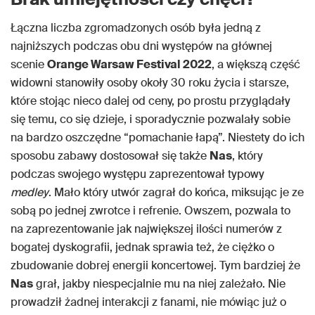
Łączna liczba zgromadzonych osób była jedną z
najniższych podczas obu dni występów na głównej
scenie
Orange Warsaw Festival 2022
, a większą część
widowni stanowiły osoby okoły 30 roku życia i starsze,
które stojąc nieco dalej od ceny, po prostu przyglądały
się temu, co się dzieje, i sporadycznie pozwalały sobie
na bardzo oszczędne “pomachanie łapą”. Niestety do ich
sposobu zabawy dostosował się także
Nas
, który
podczas swojego występu zaprezentował typowy
medley
. Mało który utwór zagrał do końca, miksując je ze
sobą po jednej zwrotce i refrenie. Owszem, pozwala to
na zaprezentowanie jak największej ilości numerów z
bogatej dyskografii, jednak sprawia też, że ciężko o
zbudowanie dobrej energii koncertowej. Tym bardziej że
Nas
grał, jakby niespecjalnie mu na niej zależało. Nie
prowadził żadnej interakcji z fanami, nie mówiąc już o