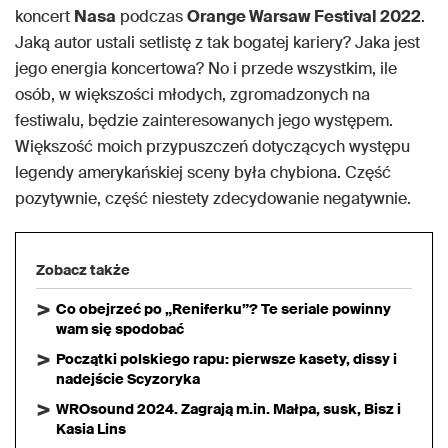
koncert
Nasa
podczas
Orange Warsaw Festival 2022
.
Jaką autor ustali setlistę z tak bogatej kariery? Jaka jest
jego energia koncertowa? No i przede wszystkim, ile
osób, w większości młodych, zgromadzonych na
festiwalu, będzie zainteresowanych jego występem.
Większość moich przypuszczeń dotyczących występu
legendy amerykańskiej sceny była chybiona. Część
pozytywnie, część niestety zdecydowanie negatywnie.
Zobacz także
Co obejrzeć po „Reniferku”? Te seriale powinny
wam się spodobać
Początki polskiego rapu: pierwsze kasety, dissy i
nadejście Scyzoryka
WROsound 2024. Zagrają m.in. Małpa, susk, Bisz i
Kasia Lins