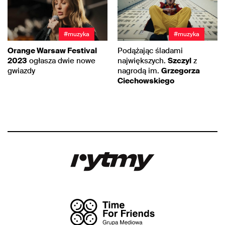
#muzyka
#muzyka
Orange Warsaw Festival
Podążając śladami
2023
ogłasza dwie nowe
największych.
Szczyl
z
gwiazdy
nagrodą im.
Grzegorza
Ciechowskiego