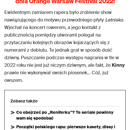
dnia Orange Warsaw Festival 2022!
Ewidentnym zamiarem rapera było zrobienie show
nawiązującego do motywu przewodniego płyty
Letnisko
.
Wjechał na koncert rowerem, a jego kontakt z
publicznością pomiędzy utworami polegał na
przytaczaniu kolejnych obrazów kojarzących się z
numerami z debiutu. Te jednak grał w sposób dość
dziwny. Puszczanie podczas występu nagrania w tle w
2022 roku nie jest już niczym dziwnym, ale fakt, że
Kinny
prawie nie wykonywał swoich piosenek… Cóż, już
owszem.
Zobacz także
Co obejrzeć po „Reniferku”? Te seriale powinny
wam się spodobać
Początki polskiego rapu: pierwsze kasety, dissy i