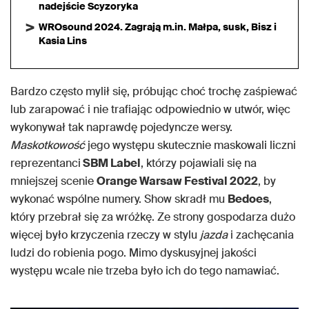
nadejście Scyzoryka
WROsound 2024. Zagrają m.in. Małpa, susk, Bisz i
Kasia Lins
Bardzo często mylił się, próbując choć trochę zaśpiewać
lub zarapować i nie trafiając odpowiednio w utwór, więc
wykonywał tak naprawdę pojedyncze wersy.
Maskotkowość
jego występu skutecznie maskowali liczni
reprezentanci
SBM Label
, którzy pojawiali się na
mniejszej scenie
Orange Warsaw Festival 2022
, by
wykonać wspólne numery. Show skradł mu
Bedoes
,
który przebrał się za wróżkę. Ze strony gospodarza dużo
więcej było krzyczenia rzeczy w stylu
jazda
i zachęcania
ludzi do robienia pogo. Mimo dyskusyjnej jakości
występu wcale nie trzeba było ich do tego namawiać.