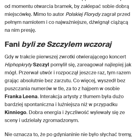
od momentu otwarcia bramek, by zaklepać sobie dobrą
miejscówkę. Mimo to autor
Polskiej Florydy
zagrał przed
pełnym namiotem i co najważniejsze, dźwignął ciążącą
na nim presję.
Fani
byli ze Szczylem wczoraj
Gdy w trakcie pierwszej zwrotki otwierającego koncert
Hiphopkryty
Szczyl
pomylił się, zareagował najlepiej jak
mógł. Przerwał utwór i rozpoczął jeszcze raz, tym razem
grając absolutnie bez zarzutu. Co więcej, wyszedł bez
puszczania numerów w tle, za to z hajpem w osobie
Franka Leena
. Interakcja artysty z tłumem była dużo
bardziej spontaniczna i luźniejsza niż w przypadku
Kinniego
. Dobra energia i życzliwość wylewały się ze
sceny i udzielały zgromadzonym.
Nie oznacza to, że po gdynianinie nie było słychać tremy,