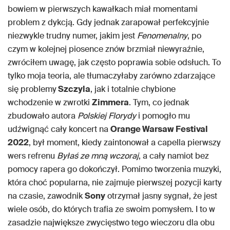
bowiem w pierwszych kawałkach miał momentami
problem z dykcją. Gdy jednak zarapował perfekcyjnie
niezwykle trudny numer, jakim jest
Fenomenalny
, po
czym w kolejnej piosence znów brzmiał niewyraźnie,
zwróciłem uwagę, jak często poprawia sobie odsłuch. To
tylko moja teoria, ale tłumaczyłaby zarówno zdarzające
się problemy
Szczyla
, jak i totalnie chybione
wchodzenie w zwrotki
Zimmera
. Tym, co jednak
zbudowało autora
Polskiej Florydy
i pomogło mu
udźwignąć cały koncert na
Orange Warsaw Festival
2022
, był moment, kiedy zaintonował a capella pierwszy
wers refrenu
Byłaś ze mną wczoraj
, a cały namiot bez
pomocy rapera go dokończył. Pomimo tworzenia muzyki,
która choć popularna, nie zajmuje pierwszej pozycji karty
na czasie, zawodnik
Sony
otrzymał jasny sygnał, że jest
wiele osób, do których trafia ze swoim pomysłem. I to w
zasadzie największe zwycięstwo tego wieczoru dla obu