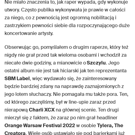
Nie miało znaczenia to, jak raper wypada, gdy wykonuje
utwory. Często publika wykonywała je prawie w całości
za niego, co z pewnością jest ogromną nobilitacją i
zastrzykiem pewności siebie dla rozpoczynającego duże
koncertowanie artysty.
Obserwując go, pomyślałem o drugim raperze, który też
nigdy nie grał przed tak wieloma osobami i wchodził za
niecałe dwie godziny, a mianowicie o
Szczylu
. Jego
ostatni album nie jest tak hiciarski jak ten reprezentanta
SBM Label
, więc wydawało się, że zainteresowany
będzie bardziej zdany na naprawdę zaznajomionych z
jego lotem słuchaczy. Nie pomagała mu także pora. Ten,
od którego zaczęliśmy, był w line-upie zaraz przed
nierapową
Charli XCX
na głównej scenie. Ten drugi
mierzył się z faktem, że zaraz po nim grał headliner
Orange Warsaw Festival 2022
w osobie
Tylera, The
Creatora
. Wiele osób ustawiało się pod barierkami już