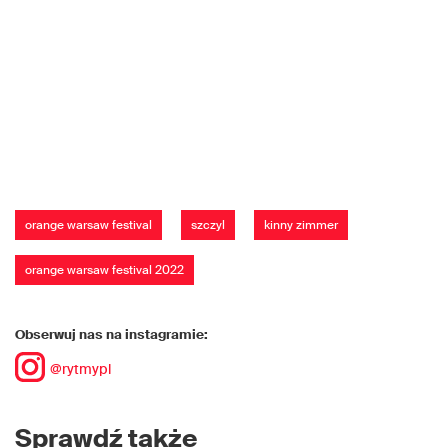
orange warsaw festival
szczyl
kinny zimmer
orange warsaw festival 2022
Obserwuj nas na instagramie:
@rytmypl
Sprawdź także