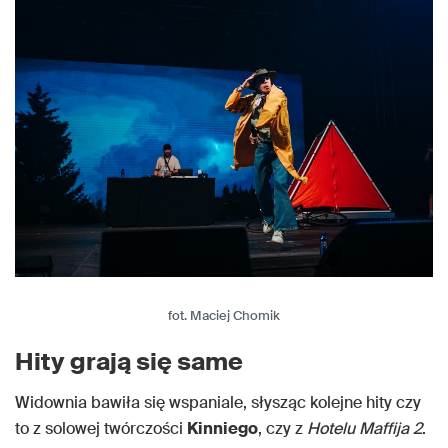
fot. Maciej Chomik
Hity grają się same
Widownia bawiła się wspaniale, słysząc kolejne hity czy
to z solowej twórczości
Kinniego
, czy z
Hotelu Maffija 2
.