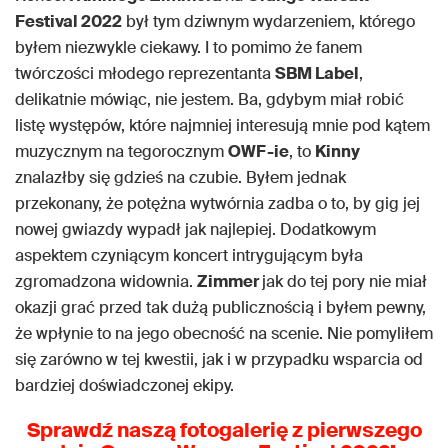
Festival 2022
był tym dziwnym wydarzeniem, którego
byłem niezwykle ciekawy. I to pomimo że fanem
twórczości młodego reprezentanta
SBM Label
,
delikatnie mówiąc, nie jestem. Ba, gdybym miał robić
listę występów, które najmniej interesują mnie pod kątem
muzycznym na tegorocznym
OWF-ie
, to
Kinny
znalazłby się gdzieś na czubie. Byłem jednak
przekonany, że potężna wytwórnia zadba o to, by gig jej
nowej gwiazdy wypadł jak najlepiej. Dodatkowym
aspektem czyniącym koncert intrygującym była
zgromadzona widownia.
Zimmer
jak do tej pory nie miał
okazji grać przed tak dużą publicznością i byłem pewny,
że wpłynie to na jego obecność na scenie. Nie pomyliłem
się zarówno w tej kwestii, jak i w przypadku wsparcia od
bardziej doświadczonej ekipy.
Sprawdź naszą fotogalerię z pierwszego