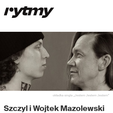
okładka singla „Jestem Jestem Jestem”
Szczyl i Wojtek Mazolewski