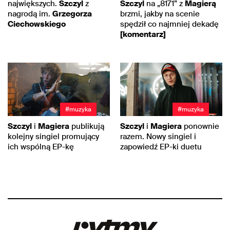
największych.
Szczyl
z
Szczyl
na „8171” z
Magierą
nagrodą im.
Grzegorza
brzmi, jakby na scenie
Ciechowskiego
spędził co najmniej dekadę
[komentarz]
#muzyka
#muzyka
Szczyl
i
Magiera
publikują
Szczyl
i
Magiera
ponownie
kolejny singiel promujący
razem. Nowy singiel i
ich wspólną EP-kę
zapowiedź EP-ki duetu