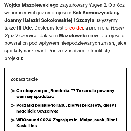
Wojtka Mazolewskiego
zatytułowany Yugen 2. Oprócz
wspomnianych już na projekcie
Beli Komoszyńskiej,
Joanny Halszki Sokołowskiej
i
Szczyla
usłyszymy
także
Ifi Ude
. Dostępny jest
preorder
, a premiera
Yugen
2
już 2 czerwca. Jak sam
Mazolewski
mówi o projekcie,
powstał on pod wpływem niespodziewanych zmian, jakie
spotkały nasz świat. Poniżej znajdziecie tracklistę
projektu:
Zobacz także
Co obejrzeć po „Reniferku”? Te seriale powinny
wam się spodobać
Początki polskiego rapu: pierwsze kasety, dissy i
nadejście Scyzoryka
WROsound 2024. Zagrają m.in. Małpa, susk, Bisz i
Kasia Lins