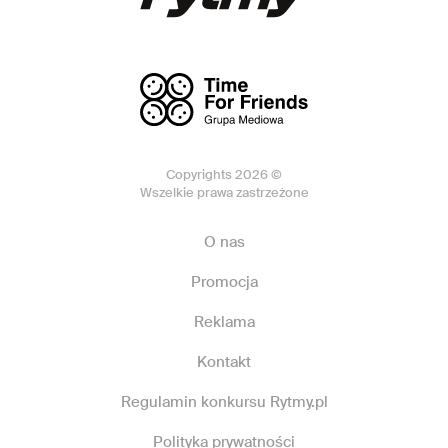
Copyrights 2026 ©
Wszelkie prawa zastrzeżone
O nas
Promocja
Reklama
Kontakt
Regulamin konkursu Rytmy.pl
Polityka prywatności