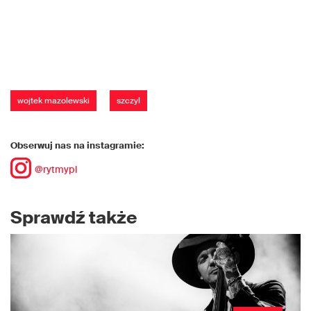
wojtek mazolewski
szczyl
Obserwuj nas na instagramie:
@rytmypl
Sprawdź także