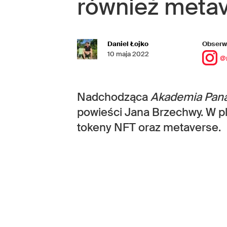
również metav
Daniel Łojko
Obserwu
10 maja 2022
@
Nadchodząca
Akademia Pana
powieści Jana Brzechwy. W pla
tokeny NFT oraz metaverse.