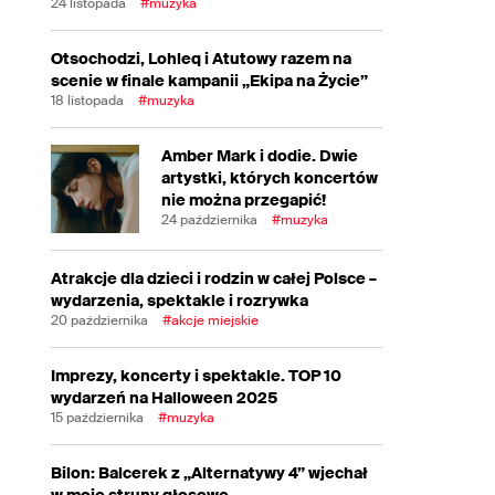
24 listopada
#muzyka
Otsochodzi, Lohleq i Atutowy razem na
scenie w finale kampanii „Ekipa na Życie”
18 listopada
#muzyka
Amber Mark i dodie. Dwie
artystki, których koncertów
nie można przegapić!
24 października
#muzyka
Atrakcje dla dzieci i rodzin w całej Polsce –
wydarzenia, spektakle i rozrywka
20 października
#akcje miejskie
Imprezy, koncerty i spektakle. TOP 10
wydarzeń na Halloween 2025
15 października
#muzyka
Bilon: Balcerek z „Alternatywy 4” wjechał
w moje struny głosowe