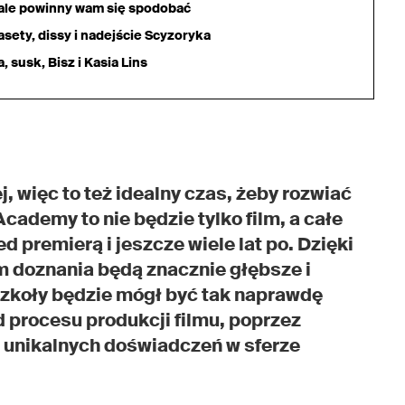
iale powinny wam się spodobać
sety, dissy i nadejście Scyzoryka
 susk, Bisz i Kasia Lins
, więc to też idealny czas, żeby rozwiać
cademy to nie będzie tylko film, a całe
d premierą i jeszcze wiele lat po. Dzięki
 doznania będą znacznie głębsze i
zkoły będzie mógł być tak naprawdę
d procesu produkcji filmu, poprzez
o unikalnych doświadczeń w sferze