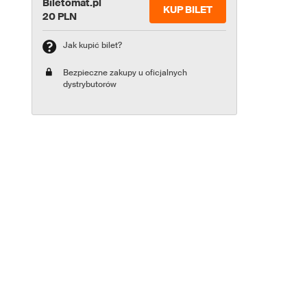
Biletomat.pl
KUP BILET
20 PLN
Jak kupić bilet?
Bezpieczne zakupy u oficjalnych
dystrybutorów