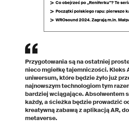
Co obejrzeć po „Reniferku”? Te ser
Początki polskiego rapu: pierwsze ka
WROsound 2024. Zagrają m.in. Małpa,
Przygotowania są na ostatniej prostej
nieco mgiełkę tajemniczości. Kleks A
uniwersum, które będzie żyło już prze
najnowszym technologiom tym razem
bardziej wciągające. Absolwentem s
każdy, a ścieżka będzie prowadzić o
kreatywną zabawą z aplikacją AR, d
metaverse.