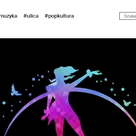
muzyka
#ulica
#popkultura