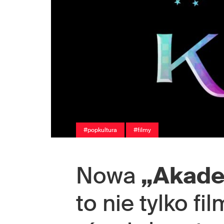
#popkultura
#filmy
Nowa
„Akade
to nie tylko fi