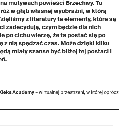
ę na motywach powieści Brzechwy. To
róż w głąb własnej wyobraźni, w którą
ęliśmy z literatury te elementy, które są
eci zadecydują, czym będzie dla nich
e po cichu wierzę, że ta postać się po
ię z nią spędzać czas. Może dzięki kilku
ą miały szanse być bliżej tej postaci i
eń.
Kleks Academy
– wirtualnej przestrzeni, w której oprócz
.