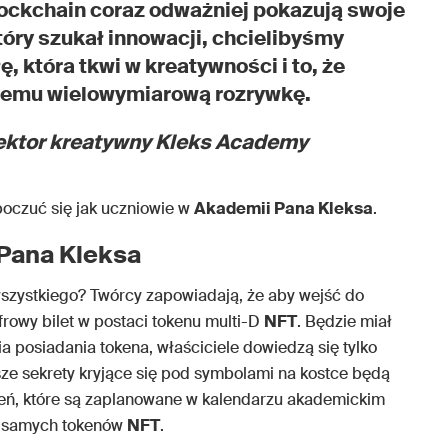
lockchain coraz odważniej pokazują swoje
tóry szukał innowacji, chcielibyśmy
ę, która tkwi w kreatywności i to, że
demu wielowymiarową rozrywkę.
rektor kreatywny Kleks Academy
oczuć się jak uczniowie w
Akademii Pana Kleksa
.
Pana Kleksa
wszystkiego? Twórcy zapowiadają, że aby wejść do
frowy bilet w postaci tokenu multi-D
NFT
. Będzie miał
a posiadania tokena, właściciele dowiedzą się tylko
sze sekrety kryjące się pod symbolami na kostce będą
eń, które są zaplanowane w kalendarzu akademickim
h samych tokenów
NFT
.