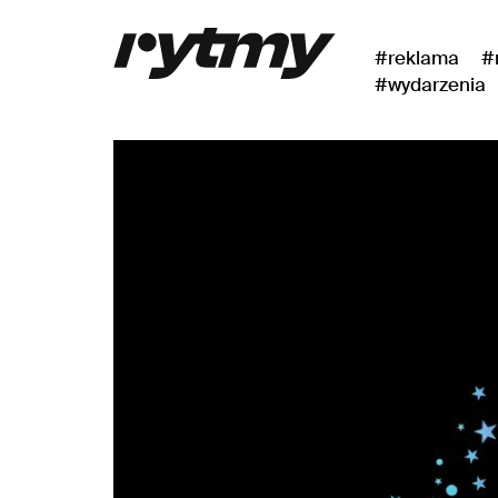
#reklama
#
#wydarzenia