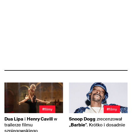
#filmy
#filmy
Dua Lipa
i
Henry Cavill
w
Snoop Dogg
zrecenzował
trailerze filmu
„
Barbie
”. Krótko i dosadnie
szpiegowskiego