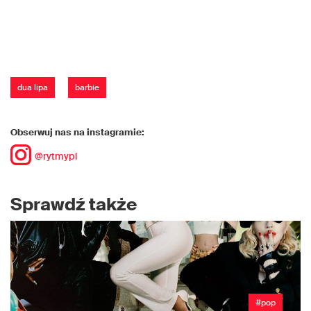
dua lipa
barbie
Obserwuj nas na instagramie:
@rytmypl
Sprawdź także
#pop