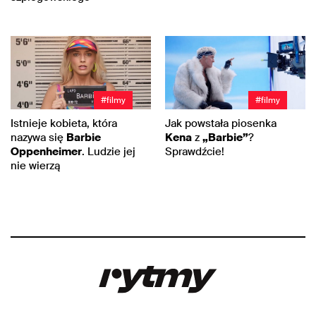
#filmy
#filmy
Istnieje kobieta, która
Jak powstała piosenka
nazywa się
Barbie
Kena
z
„Barbie”
?
Oppenheimer
. Ludzie jej
Sprawdźcie!
nie wierzą