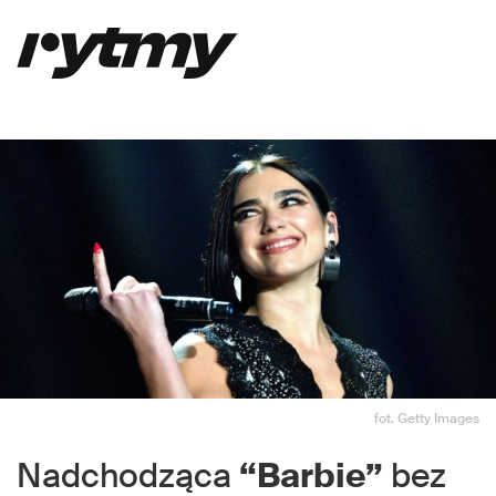
fot. Getty Images
Nadchodząca
“Barbie”
bez