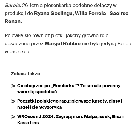
Barbie
. 26-letnia piosenkarka podobno dołączy w
produkcji do
Ryana Goslinga
,
Willa Ferrela
i
Saoirse
Ronan
.
Pojawiły się również plotki, jakoby główna rola
obsadzona przez
Margot Robbie
nie była jedyną Barbie
w projekcie.
Zobacz także
Co obejrzeć po „Reniferku”? Te seriale powinny
wam się spodobać
Początki polskiego rapu: pierwsze kasety, dissy i
nadejście Scyzoryka
WROsound 2024. Zagrają m.in. Małpa, susk, Bisz i
Kasia Lins