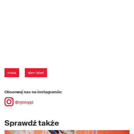
mata
sbm label
Obserwuj nas na instagramie:
@rytmypl
Sprawdź także