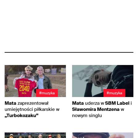
#muzyka
#muzyka
Mata
zaprezentował
Mata
uderza w
SBM Label
i
umiejętności piłkarskie w
Sławomira Mentzena
w
„Turbokozaku”
nowym singlu