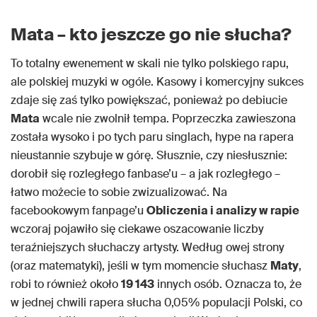
Mata – kto jeszcze go nie słucha?
To totalny ewenement w skali nie tylko polskiego rapu,
ale polskiej muzyki w ogóle. Kasowy i komercyjny sukces
zdaje się zaś tylko powiększać, ponieważ po debiucie
Mata
wcale nie zwolnił tempa. Poprzeczka zawieszona
została wysoko i po tych paru singlach, hype na rapera
nieustannie szybuje w górę. Słusznie, czy niesłusznie:
dorobił się rozległego fanbase’u – a jak rozległego –
łatwo możecie to sobie zwizualizować. Na
facebookowym fanpage’u
Obliczenia i analizy w rapie
wczoraj pojawiło się ciekawe oszacowanie liczby
teraźniejszych słuchaczy artysty. Według owej strony
(oraz matematyki), jeśli w tym momencie słuchasz
Maty
,
robi to również około
19 143
innych osób. Oznacza to, że
w jednej chwili rapera słucha 0,05% populacji Polski, co