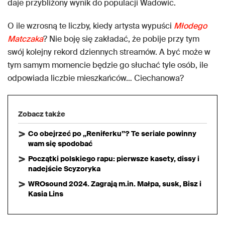
daje przybliżony wynik do populacji Wadowic.
O ile wzrosną te liczby, kiedy artysta wypuści
Młodego
Matczaka
? Nie boję się zakładać, że pobije przy tym
swój kolejny rekord dziennych streamów. A być może w
tym samym momencie będzie go słuchać tyle osób, ile
odpowiada liczbie mieszkańców… Ciechanowa?
Zobacz także
Co obejrzeć po „Reniferku”? Te seriale powinny
wam się spodobać
Początki polskiego rapu: pierwsze kasety, dissy i
nadejście Scyzoryka
WROsound 2024. Zagrają m.in. Małpa, susk, Bisz i
Kasia Lins