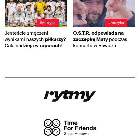
#muzyka
#muzyka
Jesteście zmęczeni
O.S.T.R.
odpowiada na
wynikami naszych
piłkarzy
?
zaczepkę Maty
podczas
Cała nadzieja w
raperach
!
koncertu w Rawiczu