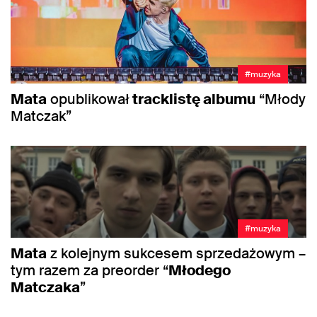
#muzyka
Mata
opublikował
tracklistę albumu
“Młody
Matczak”
#muzyka
Mata
z kolejnym sukcesem sprzedażowym –
tym razem za preorder “
Młodego
Matczaka
”