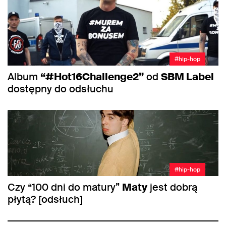
#hip-hop
Album
“#Hot16Challenge2”
od
SBM Label
dostępny do odsłuchu
#hip-hop
Czy “100 dni do matury”
Maty
jest dobrą
płytą? [odsłuch]