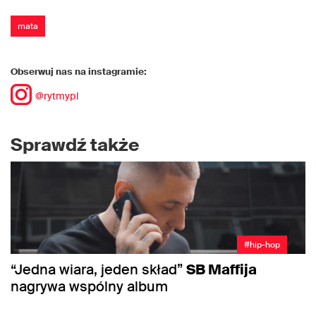
mata
Obserwuj nas na instagramie:
@rytmypl
Sprawdź także
#hip-hop
“Jedna wiara, jeden skład”
SB Maffija
nagrywa wspólny album