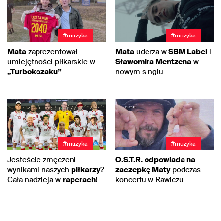
#muzyka
#muzyka
Mata
zaprezentował
Mata
uderza w
SBM Label
i
umiejętności piłkarskie w
Sławomira Mentzena
w
„Turbokozaku”
nowym singlu
#muzyka
#muzyka
Jesteście zmęczeni
O.S.T.R.
odpowiada na
wynikami naszych
piłkarzy
?
zaczepkę Maty
podczas
Cała nadzieja w
raperach
!
koncertu w Rawiczu