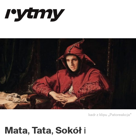
kadr z klipu „Patoreakcja”
Mata
,
Tata
,
Sokół
i