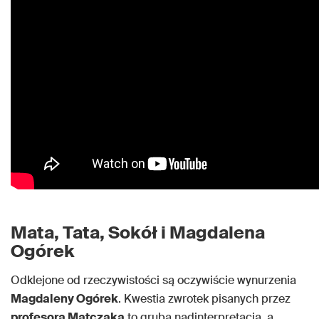
Mata, Tata, Sokół i Magdalena
Ogórek
Odklejone od rzeczywistości są oczywiście wynurzenia
Magdaleny Ogórek
. Kwestia zwrotek pisanych przez
profesora Matczaka
to gruba nadinterpretacja, a