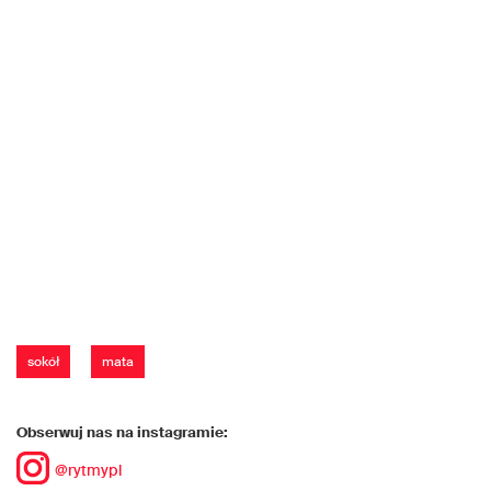
sokół
mata
Obserwuj nas na instagramie:
@rytmypl