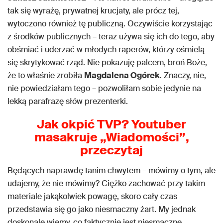
tak się wyrażę, prywatnej krucjaty, ale prócz tej,
wytoczono również tę publiczną. Oczywiście korzystając
z środków publicznych – teraz używa się ich do tego, aby
obśmiać i uderzać w młodych raperów, którzy ośmielą
się skrytykować rząd. Nie pokazuję palcem, broń Boże,
że to właśnie zrobiła
Magdalena Ogórek
. Znaczy, nie,
nie powiedziałam tego – pozwoliłam sobie jedynie na
lekką parafrazę słów prezenterki.
Jak okpić
TVP
? Youtuber
masakruje „Wiadomości”,
przeczytaj
Będących naprawdę tanim chwytem – mówimy o tym, ale
udajemy, że nie mówimy? Ciężko zachować przy takim
materiale jakąkolwiek powagę, skoro cały czas
przedstawia się go jako niesmaczny żart. My jednak
doskonale wiemy, co faktycznie jest niesmaczne.