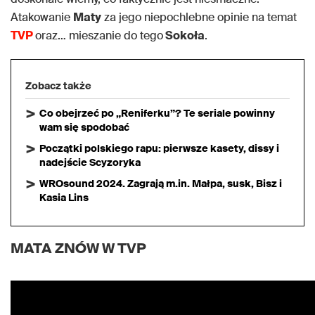
Atakowanie
Maty
za jego niepochlebne opinie na temat
TVP
oraz… mieszanie do tego
Sokoła
.
Zobacz także
Co obejrzeć po „Reniferku”? Te seriale powinny
wam się spodobać
Początki polskiego rapu: pierwsze kasety, dissy i
nadejście Scyzoryka
WROsound 2024. Zagrają m.in. Małpa, susk, Bisz i
Kasia Lins
MATA ZNÓW W TVP