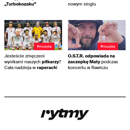
„Turbokozaku”
nowym singlu
#muzyka
#muzyka
Jesteście zmęczeni
O.S.T.R.
odpowiada na
wynikami naszych
piłkarzy
?
zaczepkę Maty
podczas
Cała nadzieja w
raperach
!
koncertu w Rawiczu