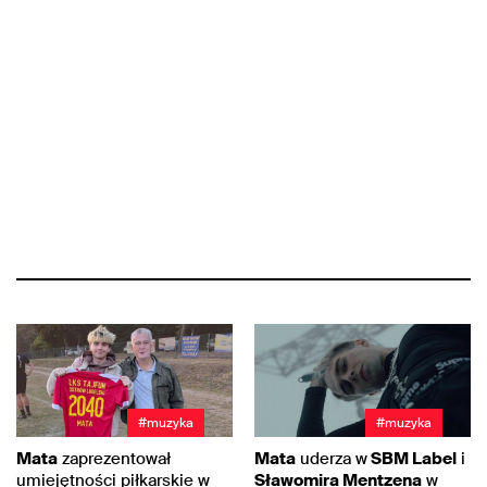
#muzyka
#muzyka
Mata
zaprezentował
Mata
uderza w
SBM Label
i
umiejętności piłkarskie w
Sławomira Mentzena
w