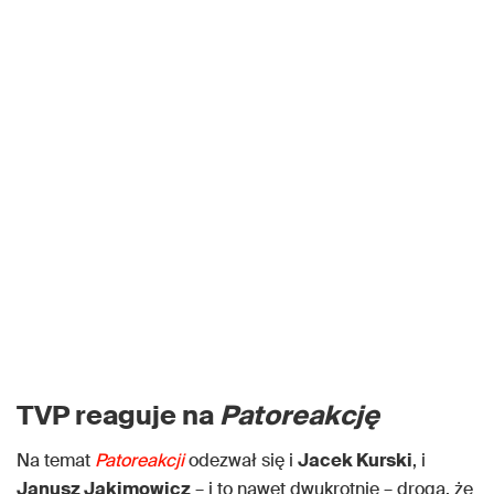
TVP reaguje na
Patoreakcję
Na temat
Patoreakcji
odezwał się i
Jacek Kurski
, i
Janusz Jakimowicz
– i to nawet dwukrotnie – drogą, że