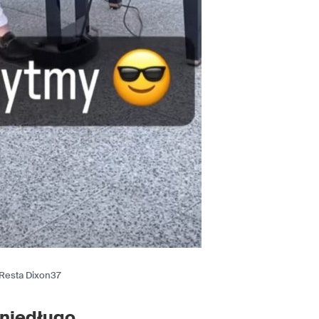
s Resta Dixon37
 niedługo