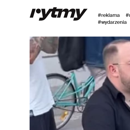
#reklama
#
#wydarzenia