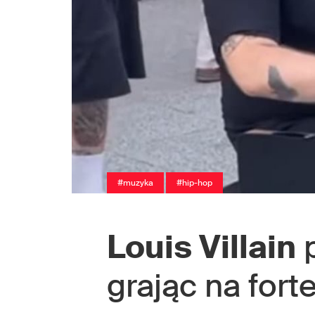
#muzyka
#hip-hop
Louis Villain
p
grając na for