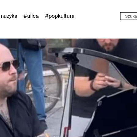
muzyka
#ulica
#popkultura