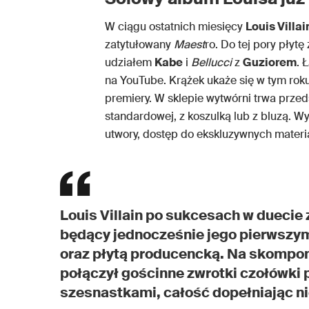
W ciągu ostatnich miesięcy
Louis Villai
zatytułowany
Maest
ro. Do tej pory płyt
udziałem
Kabe
i
Bellucci
z
Guziorem
. 
na YouTube. Krążek ukaże się w tym ro
premiery. W sklepie wytwórni trwa prze
standardowej, z koszulką lub z bluzą. 
utwory, dostęp do ekskluzywnych materi
Louis Villain po sukcesach w duecie
będący jednocześnie jego pierwszy
oraz płytą producencką. Na skompon
połączył gościnne zwrotki czołówki 
szesnastkami, całość dopełniając n