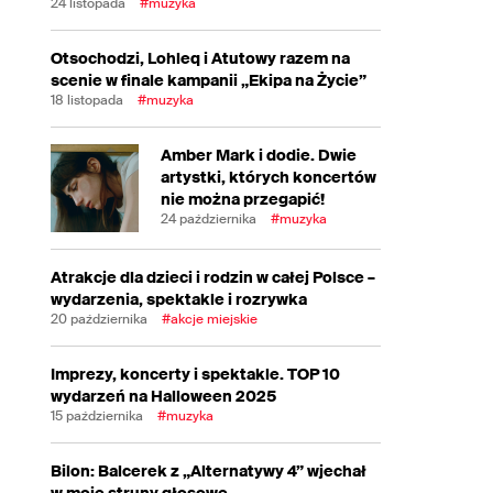
24 listopada
#muzyka
Otsochodzi, Lohleq i Atutowy razem na
scenie w finale kampanii „Ekipa na Życie”
18 listopada
#muzyka
Amber Mark i dodie. Dwie
artystki, których koncertów
nie można przegapić!
24 października
#muzyka
Atrakcje dla dzieci i rodzin w całej Polsce –
wydarzenia, spektakle i rozrywka
20 października
#akcje miejskie
Imprezy, koncerty i spektakle. TOP 10
wydarzeń na Halloween 2025
15 października
#muzyka
Bilon: Balcerek z „Alternatywy 4” wjechał
w moje struny głosowe