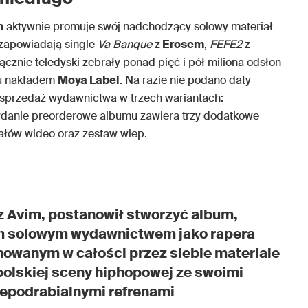
n
aktywnie promuje swój nadchodzący solowy materiał
ę zapowiadają single
Va Banque
z
Erosem
,
FEFE2
z
Łącznie teledyski zebrały ponad pięć i pół miliona odsłon
ku nakładem
Moya Label
. Na razie nie podano daty
dsprzedaż wydawnictwa w trzech wariantach:
Wydanie preorderowe albumu zawiera trzy dodatkowe
ałów wideo oraz zestaw wlep.
 z Avim, postanowił stworzyć album,
m solowym wydawnictwem jako rapera
owanym w całości przez siebie materiale
polskiej sceny hiphopowej ze swoimi
iepodrabialnymi refrenami