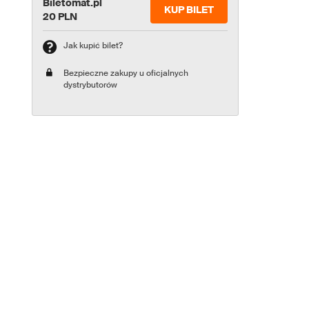
Biletomat.pl
KUP BILET
20 PLN
Jak kupić bilet?
Bezpieczne zakupy u oficjalnych
dystrybutorów