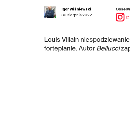
Igor Wiśniewski
Obserwu
30 sierpnia 2022
@
Louis Villain niespodziewani
fortepianie. Autor
Bellucci
zap