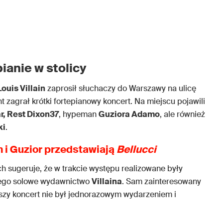
pianie w stolicy
Louis Villain
zaprosił słuchaczy do Warszawy na ulicę
 zagrał krótki fortepianowy koncert. Na miejscu pojawili
ar, Rest Dixon37
, hypeman
Guziora Adamo
, ale również
ki
.
in i Guzior przedstawiają
Bellucci
 sugeruje, że w trakcie występu realizowane były
cego solowe wydawnictwo
Villaina
. Sam zainteresowany
szy koncert nie był jednorazowym wydarzeniem i