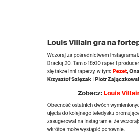
Louis Villain gra na forte
Wczoraj za pośrednictwem Instagrama
Bracką 20. Tam o 18:00 raper i producent
się także inni raperzy, w tym:
Pezet
, On
Krzysztof Szlęzak
i
Piotr Zajączkows
Zobacz:
Louis Villa
Obecność ostatnich dwóch wymienionych
ujęcia do kolejnego teledysku promują
zasugerował na Instagramie, że wczoraj
wkrótce może wystąpić ponownie.