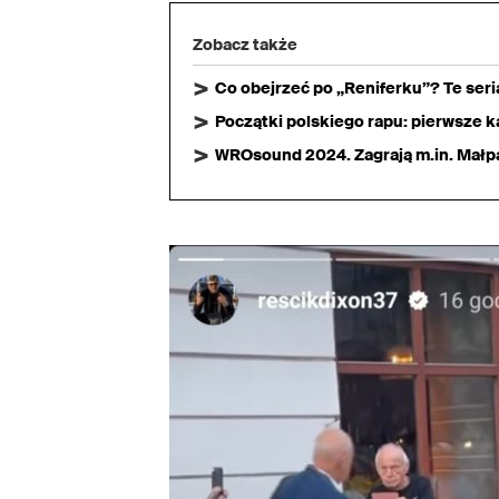
Zobacz także
Co obejrzeć po „Reniferku”? Te ser
Początki polskiego rapu: pierwsze ka
WROsound 2024. Zagrają m.in. Małpa,