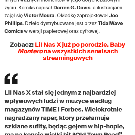
życiu. Komiks napisał
Darren G. Davis
, a ilustracjami
zajął się
Victor Moura
. Okładkę zaprojektował
Joe
Phillips
. Dzieło dystrybuowane jest przez
TidalWave
Comics
w wersji papierowej oraz cyfrowej.
Zobacz:
Lil Nas X już po porodzie. Baby
Montero
na wszystkich serwisach
streamingowych
Lil Nas X stał się jednym z najbardziej
wpływowych ludzi w muzyce według
magazynów TIME i Forbes. Wielokrotnie
nagradzany raper, który przełamuje
szklane sufity, będąc gejem w hip-hopie,
ma na koncie wielki hit “Old Town Road”.