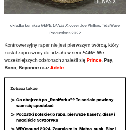
okładka komiksu
FAME: Lil Nas X
, cover Joe Phillips, TidalWave
Productions 2022
Kontrowersyjny raper nie jest pierwszym twórcą, który
został zaproszony do udziału w serii
FAME
. We
wcześniejszych odsłonach znaleźli się
Prince
,
Psy
,
Bono
,
Beyonce
oraz
Adele
.
Zobacz także
Co obejrzeć po „Reniferku”? Te seriale powinny
wam się spodobać
Początki polskiego rapu: pierwsze kasety, dissy i
nadejście Scyzoryka
WROsound 2024. Zagrają m.in. Małpa, susk, Bisz i