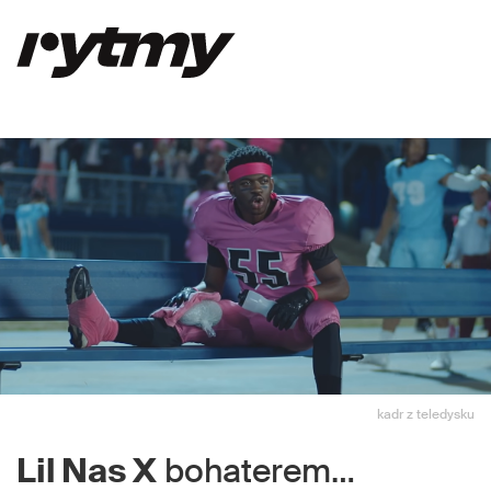
kadr z teledysku
Lil Nas X
bohaterem…