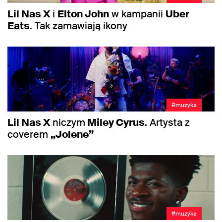
Lil Nas X
i
Elton John
w kampanii
Uber
Eats
. Tak zamawiają ikony
#muzyka
Lil Nas X
niczym
Miley Cyrus
. Artysta z
coverem
„Jolene”
#muzyka