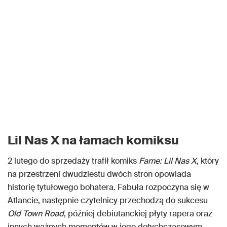
Lil Nas X na łamach komiksu
2 lutego do sprzedaży trafił komiks
Fame: Lil Nas X
, który
na przestrzeni dwudziestu dwóch stron opowiada
historię tytułowego bohatera. Fabuła rozpoczyna się w
Atlancie, następnie czytelnicy przechodzą do sukcesu
Old Town Road
, później debiutanckiej płyty rapera oraz
innych ważnych momentów w jego dotychczasowym