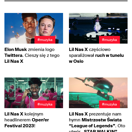
#muzyka
#muzyka
Elon Musk
zmienia logo
Lil Nas X
częściowo
Twittera
. Cieszy się z tego
sparaliżował
ruch w tunelu
Lil Nas X
w Oslo
#muzyka
#muzyka
Lil Nas X
kolejnym
Lil Nas X
prezentuje nam
headlinerem
Open’er
hymn
Mistrzostw Świata
Festival 2023
!
“League of Legends”
. Oto
utwór
„STAR WALKIN”