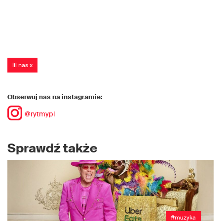
lil nas x
Obserwuj nas na instagramie:
@rytmypl
Sprawdź także
#muzyka