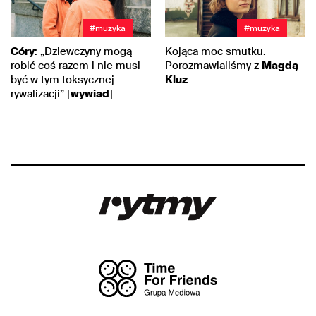
#muzyka
#muzyka
Córy
: „Dziewczyny mogą
Kojąca moc smutku.
robić coś razem i nie musi
Porozmawialiśmy z
Magdą
być w tym toksycznej
Kluz
rywalizacji” [
wywiad
]