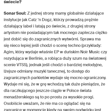
świecie?
Sonar Soul:
Z jednej strony mamy globalnie działające
instytucje jak Catz ‘n Dogz, którzy prowadzą prężnie
działający label i latają po świecie, z drugiej strony
artystom nie posiadającym tak mocnego zaplecza ciężko
jest dobić się do zagranicznych wytwórni. Sprawa ma
się nieco lepiej jeśli chodzi o scenę techno (przykłady:
Agim, który wydaje właśnie EP w duńskim Noir Music czy
rezydująca w Berlinie, a robiąca duży szum na światowej
scenie VTSS), jednak jeśli chodzi o bardziej melodyjne,
lżejsze odmiany muzyki tanecznej, to dostęp do
zagranicznych parkietów wydaje się mocno ograniczony.
Wydaje mi się, że w grę wchodzą tak duże pieniądze, że
dla raczkującego jeszcze ciągle w Polsce świata
menadżerskiego są to po prostu za wysokie progi.
Osobiście uważam, że nie ma co oglądać się na
zagranicę w momencie kiedy na swoim podwórku jest