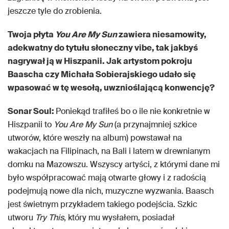
jeszcze tyle do zrobienia.
Twoja płyta
You Are My Sun
zawiera niesamowity,
adekwatny do tytułu słoneczny vibe, tak jakbyś
nagrywał ją w Hiszpanii. Jak artystom pokroju
Baascha czy Michała Sobierajskiego udało się
wpasować w tę wesołą, uwznioślającą konwencję?
Sonar Soul:
Poniekąd trafiłeś bo o ile nie konkretnie w
Hiszpanii to
You Are My Sun
(a przynajmniej szkice
utworów, które weszły na album) powstawał na
wakacjach na Filipinach, na Bali i latem w drewnianym
domku na Mazowszu. Wszyscy artyści, z którymi dane mi
było współpracować mają otwarte głowy i z radością
podejmują nowe dla nich, muzyczne wyzwania. Baasch
jest świetnym przykładem takiego podejścia. Szkic
utworu
Try This
, który mu wysłałem, posiadał