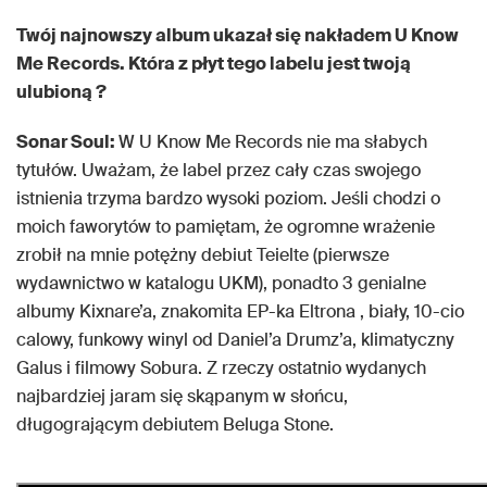
Twój najnowszy album ukazał się nakładem U Know
Me Records. Która z płyt tego labelu jest twoją
ulubioną ?
Sonar Soul:
W U Know Me Records nie ma słabych
tytułów. Uważam, że label przez cały czas swojego
istnienia trzyma bardzo wysoki poziom. Jeśli chodzi o
moich faworytów to pamiętam, że ogromne wrażenie
zrobił na mnie potężny debiut Teielte (pierwsze
wydawnictwo w katalogu UKM), ponadto 3 genialne
albumy Kixnare’a, znakomita EP-ka Eltrona , biały, 10-cio
calowy, funkowy winyl od Daniel’a Drumz’a, klimatyczny
Galus i filmowy Sobura. Z rzeczy ostatnio wydanych
najbardziej jaram się skąpanym w słońcu,
długogrającym debiutem Beluga Stone.