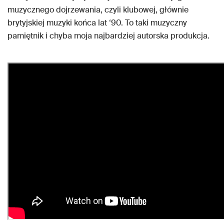
muzycznego dojrzewania, czyli klubowej, głównie
brytyjskiej muzyki końca lat ‘90. To taki muzyczny
pamiętnik i chyba moja najbardziej autorska produkcja.