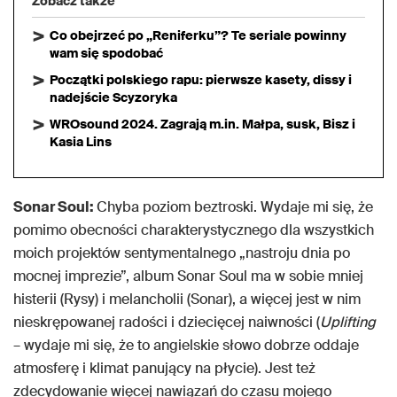
Zobacz także
Co obejrzeć po „Reniferku”? Te seriale powinny
wam się spodobać
Początki polskiego rapu: pierwsze kasety, dissy i
nadejście Scyzoryka
WROsound 2024. Zagrają m.in. Małpa, susk, Bisz i
Kasia Lins
Sonar Soul:
Chyba poziom beztroski. Wydaje mi się, że
pomimo obecności charakterystycznego dla wszystkich
moich projektów sentymentalnego „nastroju dnia po
mocnej imprezie”, album Sonar Soul ma w sobie mniej
histerii (Rysy) i melancholii (Sonar), a więcej jest w nim
nieskrępowanej radości i dziecięcej naiwności (
Uplifting
– wydaje mi się, że to angielskie słowo dobrze oddaje
atmosferę i klimat panujący na płycie). Jest też
zdecydowanie więcej nawiązań do czasu mojego