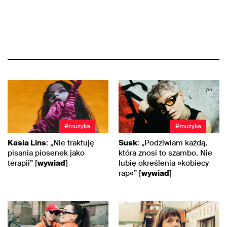
#muzyka
#muzyka
Kasia Lins
: „Nie traktuję
Susk
: „Podziwiam każdą,
pisania piosenek jako
która znosi to szambo. Nie
terapii” [
wywiad
]
lubię określenia »kobiecy
rap«” [
wywiad
]