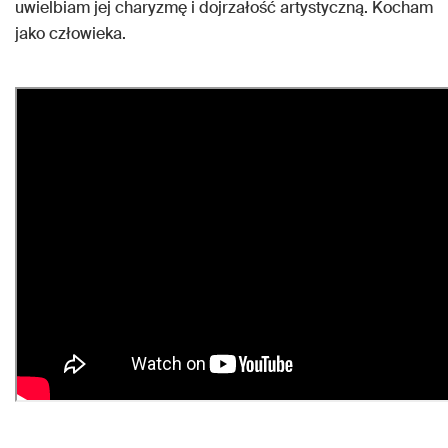
uwielbiam jej charyzmę i dojrzałość artystyczną. Kocham
jako człowieka.