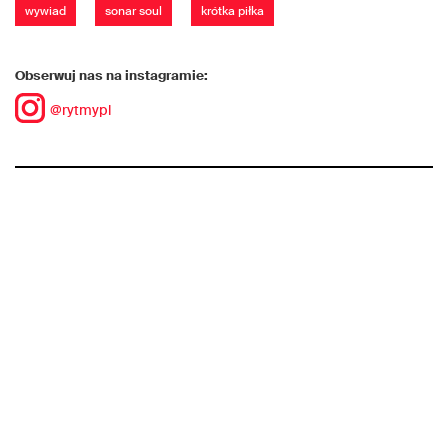
wywiad
sonar soul
krótka piłka
Obserwuj nas na instagramie:
@rytmypl