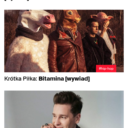
#hip-hop
Krótka Piłka:
Bitamina [wywiad]