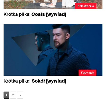
#elektronika
Krótka piłka:
Coals [wywiad]
#wywiady
Krótka piłka:
Sokół [wywiad]
1
2
»