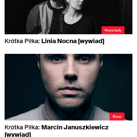
#wywiady
Krótka Piłka:
Linia Nocna [wywiad]
#pop
Krótka Piłka:
Marcin Januszkiewicz
[wywiad]