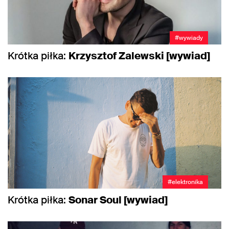
#wywiady
Krótka piłka:
Krzysztof Zalewski [wywiad]
#elektronika
Krótka piłka:
Sonar Soul [wywiad]