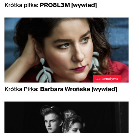
Krótka piłka:
PRO8L3M [wywiad]
#alternatywa
Krótka Piłka:
Barbara Wrońska [wywiad]