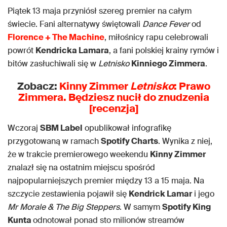
Piątek 13 maja przyniósł szereg premier na całym
świecie. Fani alternatywy świętowali
Dance Fever
od
Florence + The Machine
, miłośnicy rapu celebrowali
powrót
Kendricka Lamara
, a fani polskiej krainy rymów i
bitów zasłuchiwali się w
Letnisko
Kinniego Zimmera
.
Zobacz:
Kinny Zimmer
Letnisko
: Prawo
Zimmera. Będziesz nucił do znudzenia
[recenzja]
Wczoraj
SBM Label
opublikował infografikę
przygotowaną w ramach
Spotify Charts
. Wynika z niej,
że w trakcie premierowego weekendu
Kinny Zimmer
znalazł się na ostatnim miejscu spośród
najpopularniejszych premier między 13 a 15 maja. Na
szczycie zestawienia pojawił się
Kendrick Lamar
i jego
Mr Morale & The Big Steppers
. W samym
Spotify King
Kunta
odnotował ponad sto milionów streamów