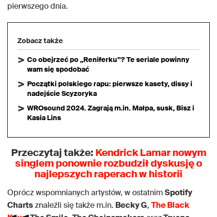
pierwszego dnia.
Zobacz także
Co obejrzeć po „Reniferku”? Te seriale powinny
wam się spodobać
Początki polskiego rapu: pierwsze kasety, dissy i
nadejście Scyzoryka
WROsound 2024. Zagrają m.in. Małpa, susk, Bisz i
Kasia Lins
Przeczytaj także:
Kendrick Lamar nowym
singlem ponownie rozbudził dyskusję o
najlepszych raperach w historii
Oprócz wspomnianych artystów, w ostatnim
Spotify
Charts
znaleźli się także m.in.
Becky G
,
The Black