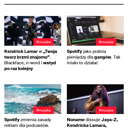
#muzyka
#muzyka
Kendrick Lamar
w
„Twoja
Spotify
jako pralnia
twarz brzmi znajomo”
.
pieniędzy dla
gangów
. Tak
Blackface, n-word i
wstyd
miało to działać
po raz kolejny
#muzyka
#muzyka
Spotify
zmienia zasady
Noname
dissuje
Jaya-Z,
reklam dla podcastów.
Kendricka Lamara,