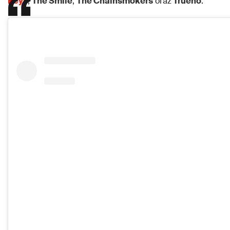
Keys
,
The Smile
,
The Chainsmokers
oraz
Trueno
.