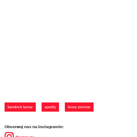
kendrick lamar
spotify
kinny zimmer
Obserwuj nas na instagramie: