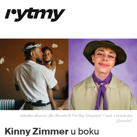
okładka albumu „Mr. Morale & The Big Steppers" / kadr z teledysku
„Dziecko"
Kinny Zimmer
u boku