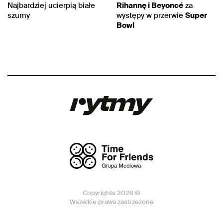
Najbardziej ucierpią białe
Rihannę i Beyoncé
za
szumy
występy w przerwie
Super
Bowl
Copyrights 2026 ©
Wszelkie prawa zastrzeżone