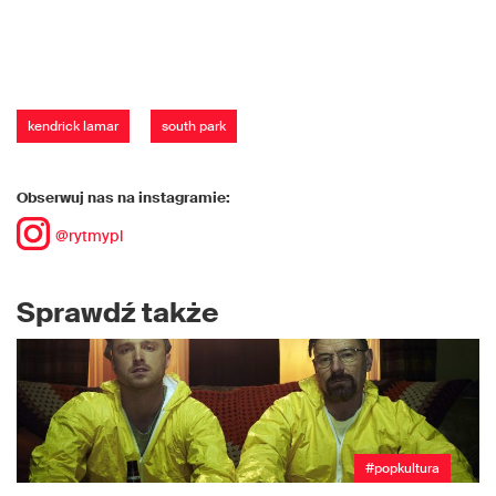
kendrick lamar
south park
Obserwuj nas na instagramie:
@rytmypl
Sprawdź także
#popkultura