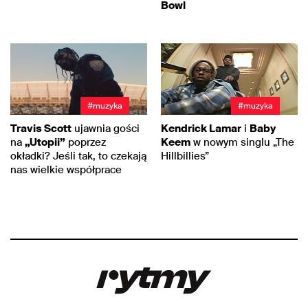
Bowl
#muzyka
#muzyka
Travis Scott
ujawnia gości
Kendrick Lamar
i
Baby
na
„Utopii”
poprzez
Keem
w nowym singlu „The
okładki? Jeśli tak, to czekają
Hillbillies”
nas wielkie współprace