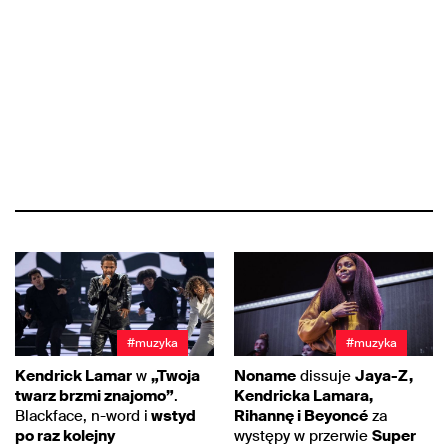
#muzyka
#muzyka
Kendrick Lamar
w
„Twoja
Noname
dissuje
Jaya-Z,
twarz brzmi znajomo”
.
Kendricka Lamara,
Blackface, n-word i
wstyd
Rihannę i Beyoncé
za
po raz kolejny
występy w przerwie
Super