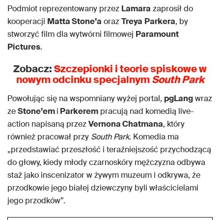
Podmiot reprezentowany przez
Lamara
zaprosił do
kooperacji
Matta Stone’a
oraz
Treya
Parkera
, by
stworzyć film dla wytwórni filmowej
Paramount
Pictures
.
Zobacz:
Szczepionki i teorie spiskowe w
nowym odcinku specjalnym
South Park
Powołując się na wspomniany wyżej portal,
pgLang
wraz
ze
Stone’em
i
Parkerem
pracują nad komedią live-
action napisaną przez
Vernona Chatmana
, który
również pracował przy
South Park
. Komedia ma
„przedstawiać przeszłość i teraźniejszość przychodzącą
do głowy, kiedy młody czarnoskóry mężczyzna odbywa
staż jako inscenizator w żywym muzeum i odkrywa, że
przodkowie jego białej dziewczyny byli właścicielami
jego przodków”.