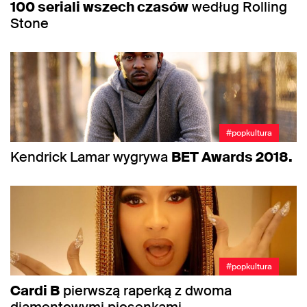
100 seriali wszech czasów
według Rolling
Stone
#popkultura
Kendrick Lamar wygrywa
BET Awards 2018.
#popkultura
Cardi B
pierwszą raperką z dwoma
diamentowymi piosenkami