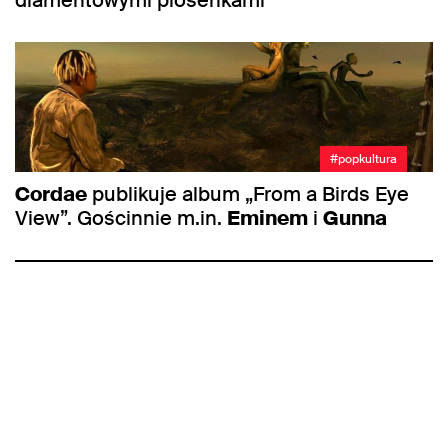
#popkultura
Cordae
publikuje album „From a Birds Eye
View”. Gościnnie m.in.
Eminem
i
Gunna