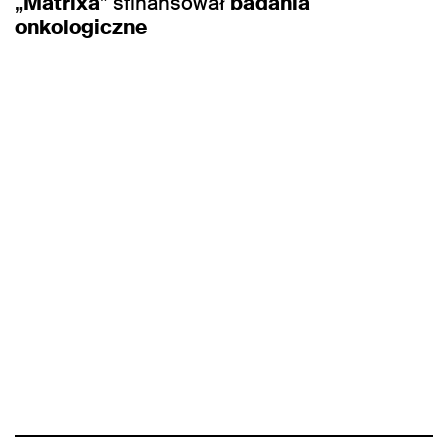
„
Matrixa
” sfinansował
badania
onkologiczne