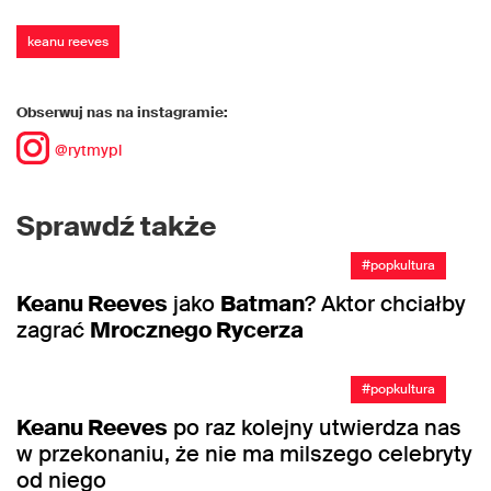
keanu reeves
Obserwuj nas na instagramie:
@rytmypl
Sprawdź także
#popkultura
Keanu Reeves
jako
Batman
? Aktor chciałby
zagrać
Mrocznego Rycerza
#popkultura
Keanu Reeves
po raz kolejny utwierdza nas
w przekonaniu, że nie ma milszego celebryty
od niego