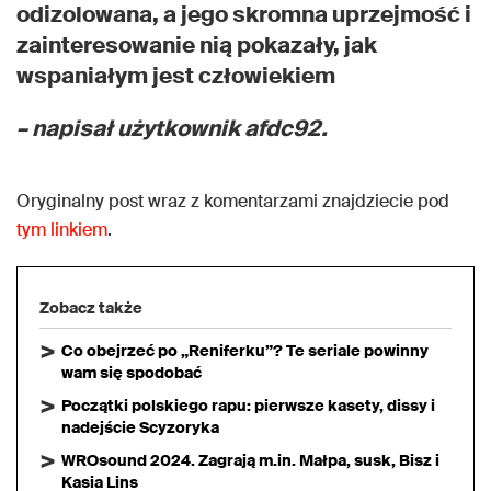
odizolowana, a jego skromna uprzejmość i
zainteresowanie nią pokazały, jak
wspaniałym jest człowiekiem
– napisał użytkownik afdc92.
Oryginalny post wraz z komentarzami znajdziecie pod
tym linkiem
.
Zobacz także
Co obejrzeć po „Reniferku”? Te seriale powinny
wam się spodobać
Początki polskiego rapu: pierwsze kasety, dissy i
nadejście Scyzoryka
WROsound 2024. Zagrają m.in. Małpa, susk, Bisz i
Kasia Lins