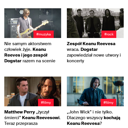
#muzyka
#rock
Nie samym aktorstwem
Zespół Keanu Reevesa
człowiek żyje.
Keanu
wraca.
Dogstar
Reeves i jego zespół
zapowiedział nowe utwory i
Dogstar
razem na scenie
koncerty
#filmy
#filmy
Matthew Perry
„życzył
„John Wick” i nie tylko.
śmierci”
Keanu Reevesowi
.
Dlaczego wszyscy
kochają
Teraz przeprasza
Keanu Reevesa
?