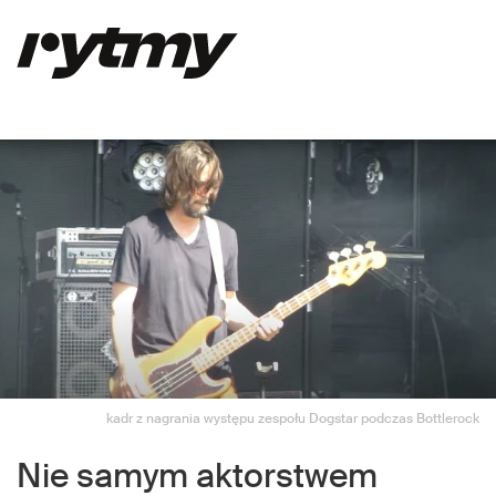
kadr z nagrania występu zespołu Dogstar podczas Bottlerock
Nie samym aktorstwem