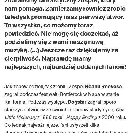
zebraliśmy fantastyczny zespół, który
nam pomaga. Zamierzamy również zrobić
teledysk promujący nasz pierwszy utwór.
To wszystko, co możemy teraz
powiedzieć. Nie mogę się doczekać, aż
podzielimy się z wami naszą nową
muzyką. (…) Jeszcze raz dziękujemy za
cierpliwość. Naprawdę mamy
najlepszych, najbardziej oddanych fanów!
Jak zapowiedzieli, tak zrobili. Zespół
Keanu Reevesa
zagrał podczas festiwalu Bottlerock w Napa w stanie
Kalifornia. Podczas występu,
Dogstar
zagrali sporo
starszych utworów ze swoich albumów studyjnych,
Our
Little Visionary
z 1996 roku i
Happy Ending
z 2000 roku.
Co jednak najważniejsze, fani usłyszeli kilka
nieopublikowanych jak dotąd utworów z nadchodzącego,