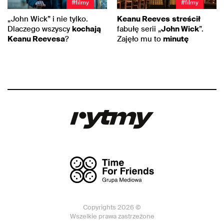
#filmy
#filmy
„John Wick” i nie tylko.
Keanu Reeves
streścił
Dlaczego wszyscy
kochają
fabułę serii „
John Wick
”.
Keanu Reevesa
?
Zajęło mu to
minutę
Copyrights 2026 ©
Wszelkie prawa zastrzeżone