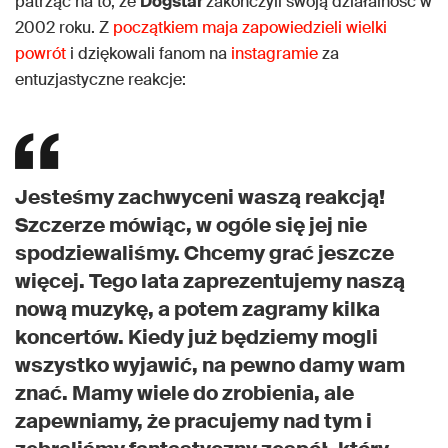
patrząc na to, że
Dogstar
zakończyli swoją działalność w
2002 roku. Z
początkiem maja zapowiedzieli wielki
powrót
i dziękowali fanom na
instagramie
za
entuzjastyczne reakcje:
Jesteśmy zachwyceni waszą reakcją!
Szczerze mówiąc, w ogóle się jej nie
spodziewaliśmy. Chcemy grać jeszcze
więcej. Tego lata zaprezentujemy naszą
nową muzykę, a potem zagramy kilka
koncertów. Kiedy już będziemy mogli
wszystko wyjawić, na pewno damy wam
znać. Mamy wiele do zrobienia, ale
zapewniamy, że pracujemy nad tym i