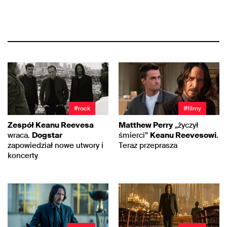
#rock
#filmy
Zespół Keanu Reevesa
Matthew Perry
„życzył
wraca.
Dogstar
śmierci”
Keanu Reevesowi
.
zapowiedział nowe utwory i
Teraz przeprasza
koncerty