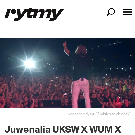
kadr z teledysku "Zrobiłeś to chłopak"
Juwenalia UKSW X WUM X