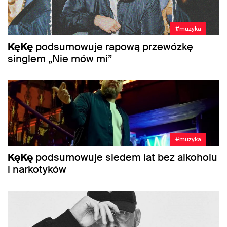
#muzyka
KęKę
podsumowuje rapową przewózkę
singlem „Nie mów mi”
#muzyka
KęKę
podsumowuje siedem lat bez alkoholu
i narkotyków