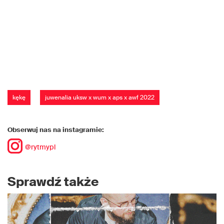
kękę
juwenalia uksw x wum x aps x awf 2022
Obserwuj nas na instagramie:
@rytmypl
Sprawdź także