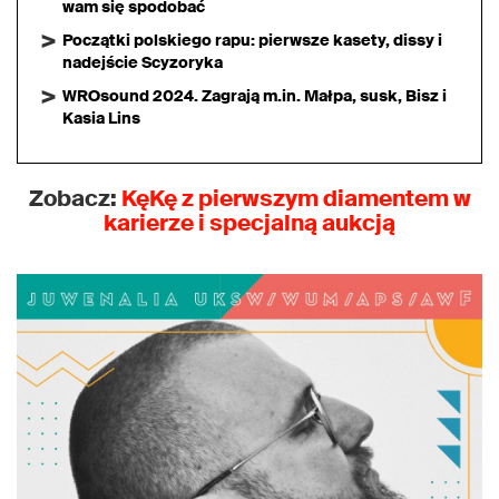
wam się spodobać
Początki polskiego rapu: pierwsze kasety, dissy i
nadejście Scyzoryka
WROsound 2024. Zagrają m.in. Małpa, susk, Bisz i
Kasia Lins
Zobacz:
KęKę z pierwszym diamentem w
karierze i specjalną aukcją