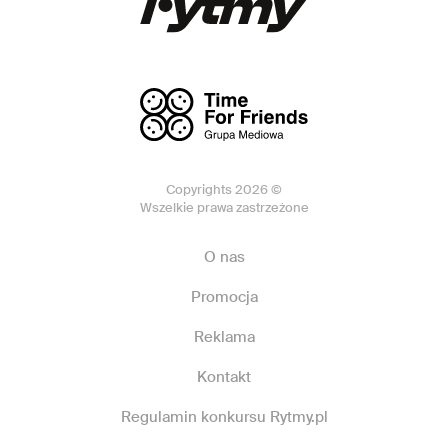
Copyrights 2026 ©
Wszelkie prawa zastrzeżone
O nas
Promocja
Reklama
Kontakt
Regulamin konkursu Rytmy.pl