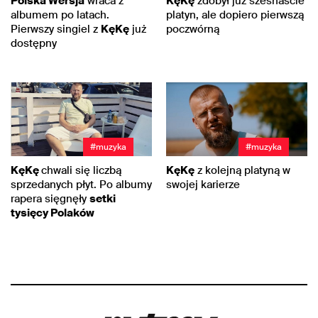
Polska Wersja
wraca z
KęKę
zdobył już szesnaście
albumem po latach.
platyn, ale dopiero pierwszą
Pierwszy singiel z
KęKę
już
poczwórną
dostępny
#muzyka
#muzyka
KęKę
chwali się liczbą
KęKę
z kolejną platyną w
sprzedanych płyt. Po albumy
swojej karierze
rapera sięgnęły
setki
tysięcy Polaków