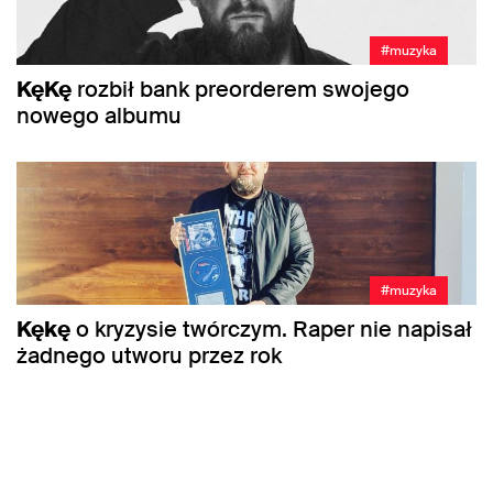
#muzyka
KęKę
rozbił bank preorderem swojego
nowego albumu
#muzyka
Kękę
o kryzysie twórczym. Raper nie napisał
żadnego utworu przez rok