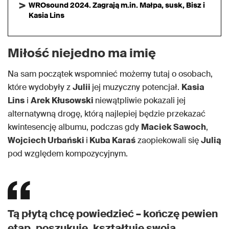
WROsound 2024. Zagrają m.in. Małpa, susk, Bisz i
Kasia Lins
Miłość niejedno ma imię
Na sam początek wspomnieć możemy tutaj o osobach,
które wydobyły z
Julii
jej muzyczny potencjał.
Kasia
Lins
i
Arek Kłusowski
niewątpliwie pokazali jej
alternatywną drogę, którą najlepiej będzie przekazać
kwintesencję albumu, podczas gdy
Maciek Sawoch
,
Wojciech Urbański
i
Kuba Karaś
zaopiekowali się
Julią
pod względem kompozycyjnym.
Tą płytą chcę powiedzieć – kończę pewien
etap, poszukuję, kształtuję swoją