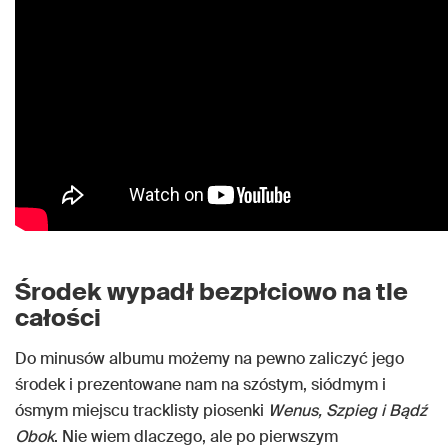
Środek wypadł bezpłciowo na tle
całości
Do minusów albumu możemy na pewno zaliczyć jego
środek i prezentowane nam na szóstym, siódmym i
ósmym miejscu tracklisty piosenki
Wenus, Szpieg i Bądź
Obok
. Nie wiem dlaczego, ale po pierwszym