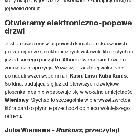
który okupiony jest aż 12 piosenkami składającymi się na
jej wielki debiut.
Otwieramy elektroniczno-popowe
drzwi
Jest on osadzony w popowych klimatach okraszonych
porządną dawką elektronicznych wstawek, które słychać
już od samego początku. Album otwiera nam bowiem
znana już propozycja
Rozkosz
, przy której wokalistce
pomagali wyżej wspomniani
Kasia Lins
i
Kuba Karaś.
Solidna, budująca się już od pierwszych dźwięków
piosenka idealnie wpasowuje się w wokalne umiejętności
Wieniawy
. Słychać to szczególnie w pierwszej zwrotce,
która bardzo płynnie przechodzi do nieco wolniejszego
refrenu.
Julia Wieniawa –
Rozkosz
, przeczytaj!