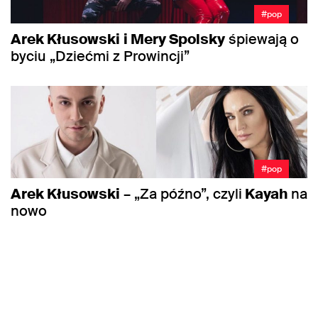
#pop
Arek Kłusowski
i Mery Spolsky
śpiewają o
byciu „Dziećmi z Prowincji”
#pop
Arek Kłusowski
– „Za późno”, czyli
Kayah
na
nowo