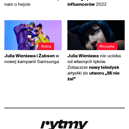
nam o hejcie
influencerów
2022
#ulica
#muzyka
Julia Wieniawa i Żabson
w
Julia Wieniawa
nie ucieka
nowej kampanii Samsunga
od własnych lęków.
Zobaczcie
nowy teledysk
artystki do
utworu „Mi nie
żal”