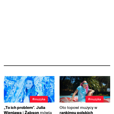
#muzyka
#muzyka
„
To ich problem
”.
Julia
Oto topowi muzycy w
Wieniawa
i
Żabson
mówią
rankingu polskich