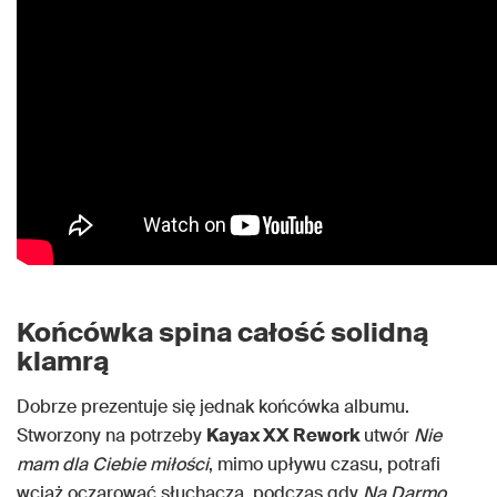
Końcówka spina całość solidną
klamrą
Dobrze prezentuje się jednak końcówka albumu.
Stworzony na potrzeby
Kayax XX Rework
utwór
Nie
mam dla Ciebie miłości
, mimo upływu czasu, potrafi
wciąż oczarować słuchacza, podczas gdy
Na Darmo