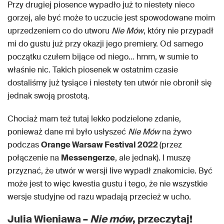
Przy drugiej piosence wypadło już to niestety nieco
gorzej, ale być może to uczucie jest spowodowane moim
uprzedzeniem co do utworu
Nie Mów
, który nie przypadł
mi do gustu już przy okazji jego premiery. Od samego
początku czułem bijące od niego… hmm, w sumie to
właśnie nic. Takich piosenek w ostatnim czasie
dostaliśmy już tysiące i niestety ten utwór nie obronił się
jednak swoją prostotą.
Chociaż mam też tutaj lekko podzielone zdanie,
ponieważ dane mi było usłyszeć
Nie Mów
na żywo
podczas
Orange Warsaw Festival 2022
(przez
połączenie na
Messengerze
, ale jednak). I muszę
przyznać, że utwór w wersji live wypadł znakomicie. Być
może jest to więc kwestia gustu i tego, że nie wszystkie
wersje studyjne od razu wpadają przecież w ucho.
Julia Wieniawa –
Nie mów
, przeczytaj!