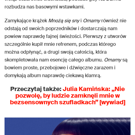
rozbudza nas basowymi wstawkami.
Zamykające krążek
Mnożą się sny
i
Omamy
również nie
odstają od swoich poprzedników i dostarczają nam
powiew naprawdę fajnej świeżości. Pierwszy z utworów
szczególnie kupił mnie refrenem, podczas którego
można odpłynąć, a drugi swoją całością, która
skompletowała nam esencję całego albumu.
Omamy
są
bowiem proste, przebojowe i dźwięczne zarazem i
domykają album naprawdę ciekawą klamrą.
Przeczytaj także:
Julia Kamińska: „Nie
pozwolę, by ludzie zamknęli mnie w
bezsensownych szufladkach” [wywiad]