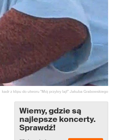
kadr z klipu do utworu "Mój przykry lajf" Jakuba Grabowskiego
Wiemy, gdzie są
najlepsze koncerty.
Sprawdź!