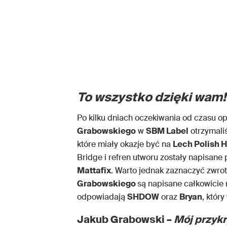
To wszystko dzięki wam!
Po kilku dniach oczekiwania od czasu o
Grabowskiego
w
SBM Label
otrzymali
które miały okazje być na
Lech Polish H
Bridge i refren utworu zostały napisane
Mattafix
. Warto jednak zaznaczyć zwrotk
Grabowskiego
są napisane całkowicie
odpowiadają
SHDOW
oraz
Bryan
, któr
Jakub Grabowski –
Mój przykry