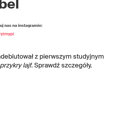
bel
j nas na instagramie:
rytmypl
zadebiutował z pierwszym studyjnym
przykry lajf
. Sprawdź szczegóły.