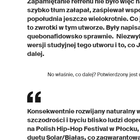
Zapamiętanie refrenu nie było więc 
szybko tłum załapał, zaśpiewał wspó
popołudnia jeszcze wielokrotnie. Co
to zwrotki w tym utworze. Były napi
quebonafidowsko sprawnie. Niezwykl
wersji studyjnej tego utworu i to, c
dalej.
No właśnie, co dalej? Potwierdzony jest
Konsekwentnie rozwijany naturalny w
szczodrości i byciu blisko ludzi d
na Polish Hip-Hop Festival w Płocku,
duetu Solar/Białas, co zagwarantowa