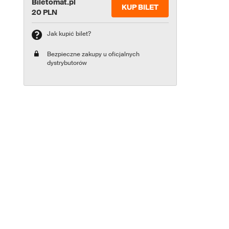
Biletomat.pl
KUP BILET
20 PLN
Jak kupić bilet?
Bezpieczne zakupy u oficjalnych
dystrybutorów