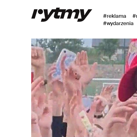
#reklama
#
#wydarzenia