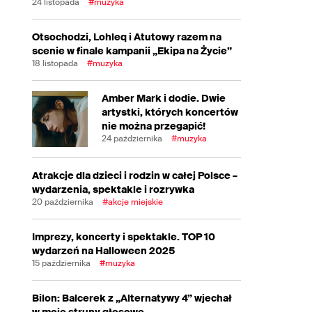
24 listopada
#muzyka
Otsochodzi, Lohleq i Atutowy razem na
scenie w finale kampanii „Ekipa na Życie”
18 listopada
#muzyka
Amber Mark i dodie. Dwie
artystki, których koncertów
nie można przegapić!
24 października
#muzyka
Atrakcje dla dzieci i rodzin w całej Polsce –
wydarzenia, spektakle i rozrywka
20 października
#akcje miejskie
Imprezy, koncerty i spektakle. TOP 10
wydarzeń na Halloween 2025
15 października
#muzyka
Bilon: Balcerek z „Alternatywy 4” wjechał
w moje struny głosowe