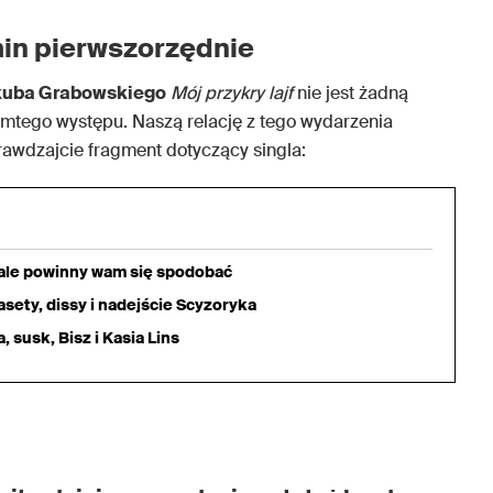
in pierwszorzędnie
kuba Grabowskiego
Mój przykry lajf
nie jest żadną
amtego występu. Naszą relację z tego wydarzenia
awdzajcie fragment dotyczący singla:
iale powinny wam się spodobać
sety, dissy i nadejście Scyzoryka
 susk, Bisz i Kasia Lins