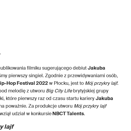
publikowania filmiku sugerującego debiut
Jakuba
śmy pierwszy singiel. Zgodnie z przewidywaniami osób,
ip-Hop Festival 2022
w Płocku, jest to
Mój przykry lajf
.
 pod melodię z utworu
Big City Life
brytyjskiej grupy
i, które pierwszy raz od czasu startu kariery
Jakuba
 na poważnie. Za produkcje utworu
Mój przykry lajf
y wziął udział w konkursie
NBCT Talents
.
 lajf