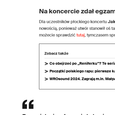
Na koncercie zdał egzam
Dla uczestników płockiego koncertu
Ja
nowością, ponieważ utwór stanowił oś t
możecie sprawdzić
tutaj
, tymczasem spr
Zobacz także
Co obejrzeć po „Reniferku”? Te ser
Początki polskiego rapu: pierwsze ka
WROsound 2024. Zagrają m.in. Małpa,