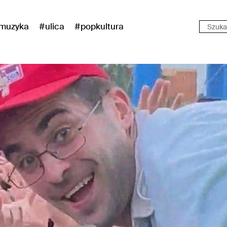
muzyka
#ulica
#popkultura