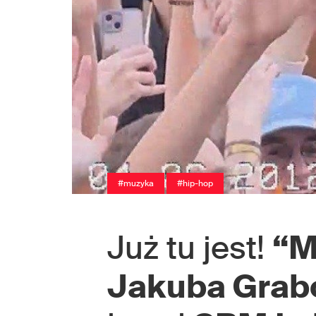
#muzyka
#hip-hop
Już tu jest!
“M
Jakuba Grab