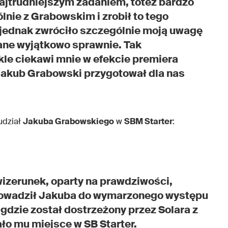
najtrudniejszym zadaniem, toteż bardzo
lnie z Grabowskim i zrobił to tego
 jednak zwróciło szczególnie moją uwagę
sane wyjątkowo sprawnie. Tak
e ciekawi mnie w efekcie premiera
o Jakub Grabowski przygotował dla nas
 udział
Jakuba Grabowskiego
w
SBM Starter
:
izerunek, oparty na prawdziwości,
oprowadził Jakuba do wymarzonego występu
 gdzie został dostrzeżony przez Solara z
ło mu miejsce w SB Starter.