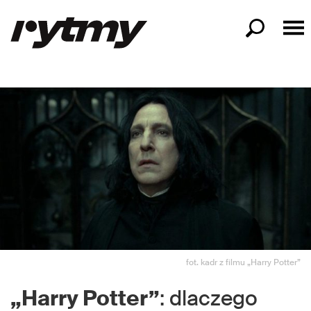
fot. kadr z filmu „Harry Potter”
„Harry Potter”
: dlaczego