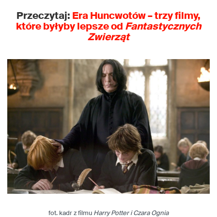
Przeczytaj:
Era Huncwotów – trzy filmy,
które byłyby lepsze od
Fantastycznych
Zwierząt
fot. kadr z filmu
Harry Potter i Czara Ognia