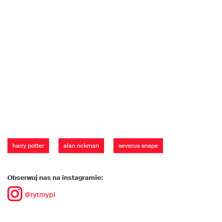
harry potter
alan rickman
severus snape
Obserwuj nas na instagramie:
@rytmypl