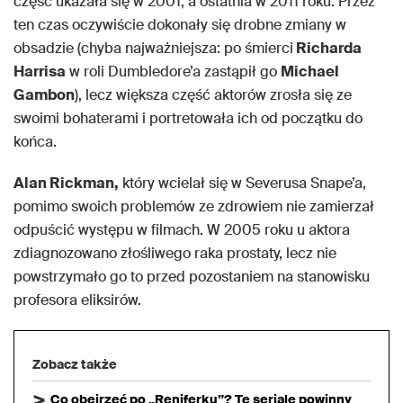
część ukazała się w 2001, a ostatnia w 2011 roku. Przez
ten czas oczywiście dokonały się drobne zmiany w
obsadzie (chyba najważniejsza: po śmierci
Richarda
Harrisa
w roli Dumbledore’a zastąpił go
Michael
Gambon
), lecz większa część aktorów zrosła się ze
swoimi bohaterami i portretowała ich od początku do
końca.
Alan Rickman,
który wcielał się w Severusa Snape’a,
pomimo swoich problemów ze zdrowiem nie zamierzał
odpuścić występu w filmach. W 2005 roku u aktora
zdiagnozowano złośliwego raka prostaty, lecz nie
powstrzymało go to przed pozostaniem na stanowisku
profesora eliksirów.
Zobacz także
Co obejrzeć po „Reniferku”? Te seriale powinny