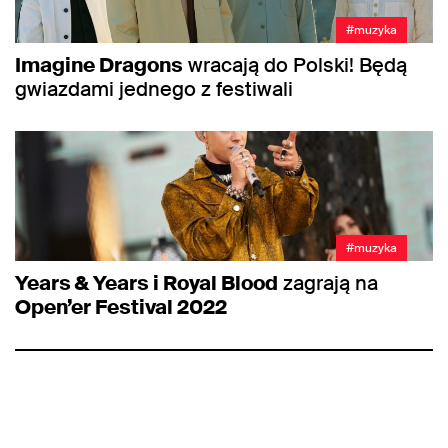
#muzyka
Imagine Dragons
wracają do Polski! Będą
gwiazdami jednego z festiwali
#muzyka
Years & Years i Royal Blood
zagrają na
Open’er Festival 2022