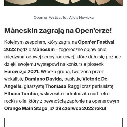
Open’er Festival, fot. Alicja Nowicka
Måneskin zagrają na Open’erze!
Kolejnym zespołem, który zagra na
Open’er Festival
2022
będzie
Måneskin
– tegoroczne objawienie
międzynarodowej sceny rockowej, które dało się poznać
dzięki swojemu występowi na konkursie piosenki
Eurowizja 2021.
Włoska grupa, tworzona przez
wokalistę
Damiano Davida,
basistkę
Victorię De
Angelis
, gitarzystę
Thomasa
Raggi
oraz perkusistę
Ethana Torchia
, wskrzesiła i odmłodziła nurt retro
rock’n’rolla, który z pewnością zapłonie na openerowym
Orange Main Stage
już
29 czerwca 2022 roku!