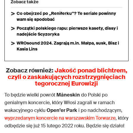
Zobacz także
Co obejrzeć po „Reniferku”? Te seriale powinny
wam się spodobać
Początki polskiego rapu: pierwsze kasety, dissy i
nadejście Scyzoryka
WROsound 2024. Zagrają m.in. Małpa, susk, Bisz i
Kasia Lins
Zobacz również:
Jakość ponad blichtrem
,
czyli o zaskakujących rozstrzygnięciach
tegorocznej
Eurowizji
To będzie wielki powrót
Måneskin
do Polski po
genialnym koncercie, który Włosi zagrali w ramach
wakacyjnego cyklu
Open’er Park
i po nadchodzącym,
wyprzedanym koncercie na warszawskim Torwarze
, który
odbędzie się już 15 lutego 2022 roku. Będzie się działo!