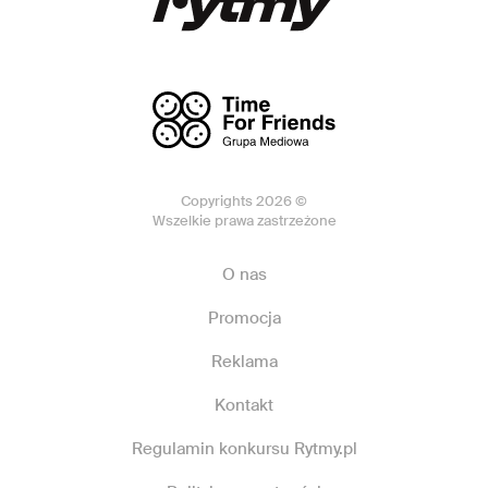
Copyrights 2026 ©
Wszelkie prawa zastrzeżone
O nas
Promocja
Reklama
Kontakt
Regulamin konkursu Rytmy.pl