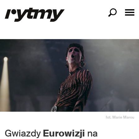
fot. Marie Marou
Gwiazdy
Eurowizji
na