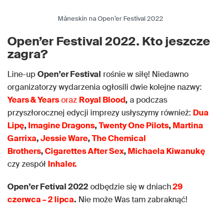
Måneskin na Open’er Festival 2022
Open’er Festival 2022. Kto jeszcze
zagra?
Line-up
Open’er Festival
rośnie w siłę! Niedawno
organizatorzy wydarzenia ogłosili dwie kolejne nazwy:
Years & Years
oraz
Royal Blood
,
a podczas
przyszłorocznej edycji imprezy usłyszymy również:
Dua
Lipę
,
Imagine Dragons
,
Twenty One Pilots
,
Martina
Garrixa
,
Jessie Ware
,
The Chemical
Brothers
,
Cigarettes After Sex
,
Michaela Kiwanukę
czy zespół
Inhaler.
Open’er Fetival 2022
odbędzie się w dniach
29
czerwca – 2 lipca
.
Nie może Was tam zabraknąć!