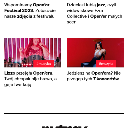
Wspominamy
Open’er
Dzieciaki lubią
jazz
, czyli
Festival 2023
. Zobaczcie
widowiskowe Ezra
nasze
zdjęcia
z festiwalu
Collective i
Open’er
małych
scen
#muzyka
#muzyka
Lizzo
przejęła
Open’era
.
Jedziesz na
Open’era
? Nie
Twój chłopak bije brawo, a
przegap tych
7 koncertów
geje twerkują