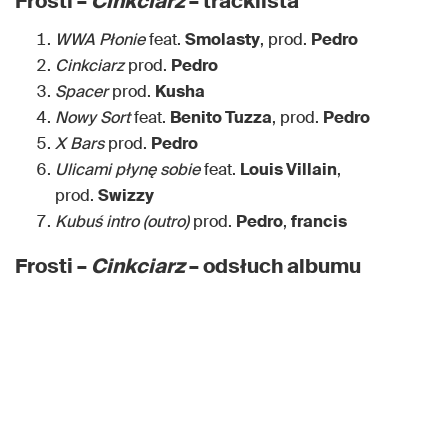
Frosti –
Cinkciarz
– tracklista
WWA Płonie
feat.
Smolasty
, prod.
Pedro
Cinkciarz
prod.
Pedro
Spacer
prod.
Kusha
Nowy Sort
feat.
Benito Tuzza
, prod.
Pedro
X Bars
prod.
Pedro
Ulicami płynę sobie
feat.
Louis Villain
,
prod.
Swizzy
Kubuś intro (outro)
prod.
Pedro
,
francis
Frosti –
Cinkciarz
– odsłuch albumu