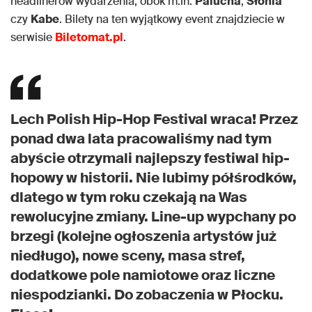
headlinerów wydarzenia, obok m.in.
Palucha
,
Słonia
czy
Kabe
. Bilety na ten wyjątkowy event znajdziecie w
serwisie
Biletomat.pl
.
Lech Polish Hip-Hop Festival wraca!
Przez
ponad dwa lata pracowaliśmy nad tym
abyście otrzymali najlepszy festiwal hip-
hopowy w historii. Nie lubimy półśrodków,
dlatego w tym roku czekają na Was
rewolucyjne zmiany. Line-up wypchany po
brzegi (kolejne ogłoszenia artystów już
niedługo), nowe sceny, masa stref,
dodatkowe pole namiotowe oraz liczne
niespodzianki. Do zobaczenia w Płocku.