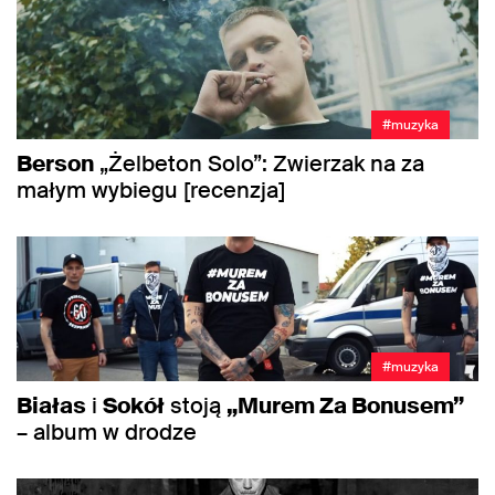
#muzyka
Berson
„Żelbeton Solo”: Zwierzak na za
małym wybiegu [recenzja]
#muzyka
Białas
i
Sokół
stoją
„Murem Za Bonusem”
– album w drodze