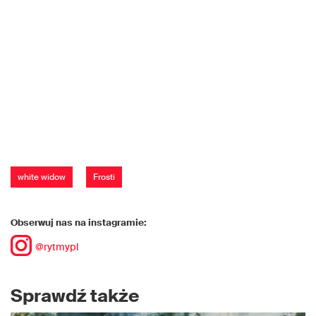
white widow
Frosti
Obserwuj nas na instagramie:
@rytmypl
Sprawdź także