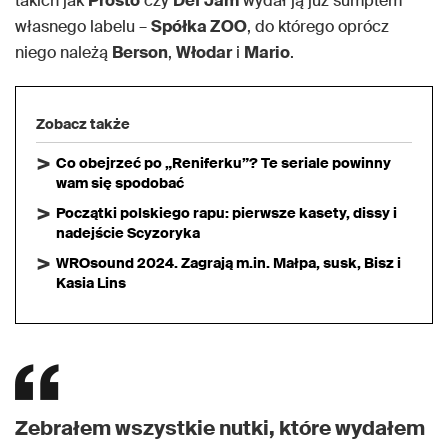
takich jak
Prosto
czy
Def Jam
wydał ją już sumptem
własnego labelu –
Spółka ZOO
, do którego oprócz
niego należą
Berson
,
Włodar
i
Mario
.
Zobacz także
Co obejrzeć po „Reniferku”? Te seriale powinny
wam się spodobać
Początki polskiego rapu: pierwsze kasety, dissy i
nadejście Scyzoryka
WROsound 2024. Zagrają m.in. Małpa, susk, Bisz i
Kasia Lins
Zebrałem wszystkie nutki, które wydałem