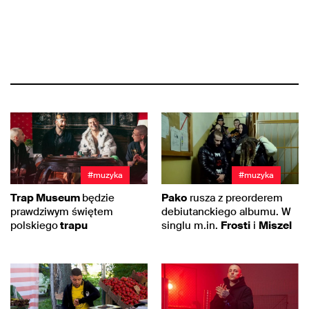
#muzyka
#muzyka
Trap Museum
będzie
Pako
rusza z preorderem
prawdziwym świętem
debiutanckiego albumu. W
polskiego
trapu
singlu m.in.
Frosti
i
Miszel