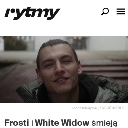
kadr z teledysku „KUBUŚ INTRO"
Frosti
i
White Widow
śmieją