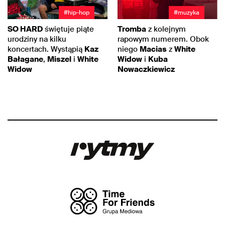
#hip-hop
#muzyka
SO HARD
świętuje piąte
Tromba
z kolejnym
urodziny na kilku
rapowym numerem. Obok
koncertach. Wystąpią
Kaz
niego
Macias
z
White
Bałagane
,
Miszel
i
White
Widow
i
Kuba
Widow
Nowaczkiewicz