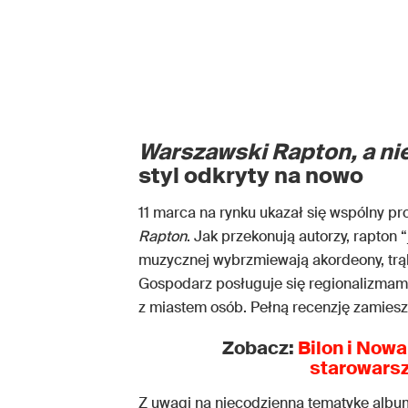
Warszawski Rapton, a nie
styl odkryty na nowo
11 marca na rynku ukazał się wspólny pr
Rapton
. Jak przekonują autorzy, rapton 
muzycznej wybrzmiewają akordeony, trąbk
Gospodarz posługuje się regionalizmami,
z miastem osób. Pełną recenzję zamiesz
Zobacz:
Bilon i Now
starowarsz
Z uwagi na niecodzienną tematykę alb