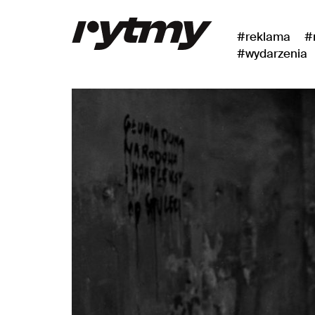
#reklama
#
#wydarzenia