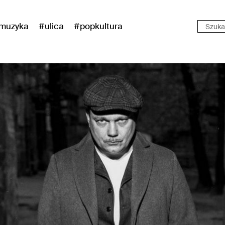
muzyka
#ulica
#popkultura