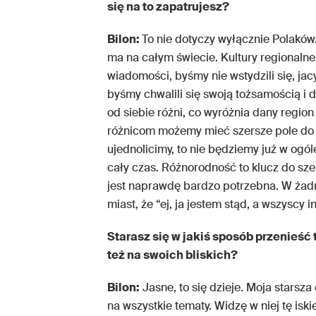
się na to zapatrujesz?
Bilon:
To nie dotyczy wyłącznie Polaków
ma na całym świecie. Kultury regionalne
wiadomości, byśmy nie wstydzili się, jac
byśmy chwalili się swoją tożsamością i 
od siebie różni, co wyróżnia dany region 
różnicom możemy mieć szersze pole do 
ujednolicimy, to nie będziemy już w ogól
cały czas. Różnorodność to klucz do szer
jest naprawdę bardzo potrzebna. W żad
miast, że “ej, ja jestem stąd, a wszyscy
Starasz się w jakiś sposób przenieść 
też na swoich bliskich?
Bilon:
Jasne, to się dzieje. Moja starsz
na wszystkie tematy. Widzę w niej tę iski