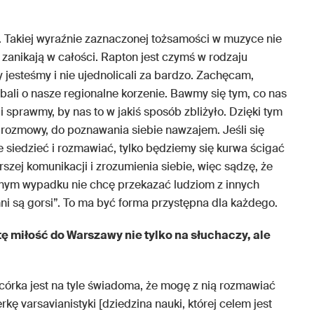
. Takiej wyraźnie zaznaczonej tożsamości w muzyce nie
 zanikają w całości. Rapton jest czymś w rodzaju
y jesteśmy i nie ujednolicali za bardzo. Zachęcam,
dbali o nasze regionalne korzenie. Bawmy się tym, co nas
i sprawmy, by nas to w jakiś sposób zbliżyło. Dzięki tym
rozmowy, do poznawania siebie nawzajem. Jeśli się
e siedzieć i rozmawiać, tylko będziemy się kurwa ścigać
szej komunikacji i zrozumienia siebie, więc sądzę, że
nym wypadku nie chcę przekazać ludziom z innych
 inni są gorsi”. To ma być forma przystępna dla każdego.
tę miłość do Warszawy nie tylko na słuchaczy, ale
a córka jest na tyle świadoma, że mogę z nią rozmawiać
erkę varsavianistyki [dziedzina nauki, której celem jest