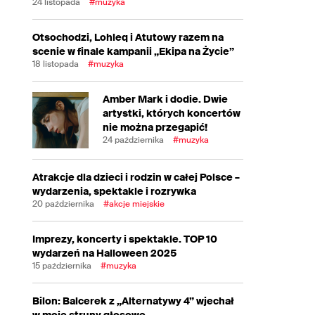
24 listopada
#muzyka
Otsochodzi, Lohleq i Atutowy razem na
scenie w finale kampanii „Ekipa na Życie”
18 listopada
#muzyka
Amber Mark i dodie. Dwie
artystki, których koncertów
nie można przegapić!
24 października
#muzyka
Atrakcje dla dzieci i rodzin w całej Polsce –
wydarzenia, spektakle i rozrywka
20 października
#akcje miejskie
Imprezy, koncerty i spektakle. TOP 10
wydarzeń na Halloween 2025
15 października
#muzyka
Bilon: Balcerek z „Alternatywy 4” wjechał
w moje struny głosowe