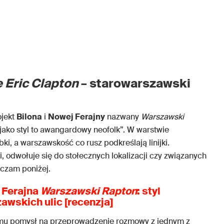
 Eric Clapton
– starowarszawski
ojekt
Bilona
i
Nowej Ferajny
nazwany
Warszawski
“jako styl to awangardowy neofolk”. W warstwie
i, a warszawskość co rusz podkreślają linijki.
 odwołuje się do stołecznych lokalizacji czy związanych
czam poniżej.
a Ferajna
Warszawski Rapton
: styl
awskich ulic [recenzja]
umu pomysł na przeprowadzenie rozmowy z jednym z