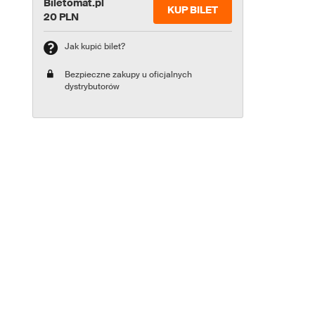
Biletomat.pl
KUP BILET
20 PLN
Jak kupić bilet?
Bezpieczne zakupy u oficjalnych
dystrybutorów