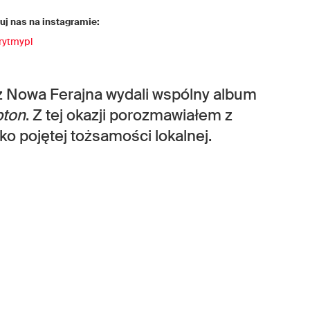
j nas na instagramie:
rytmypl
z Nowa Ferajna wydali wspólny album
pton
. Z tej okazji porozmawiałem z
 pojętej tożsamości lokalnej.