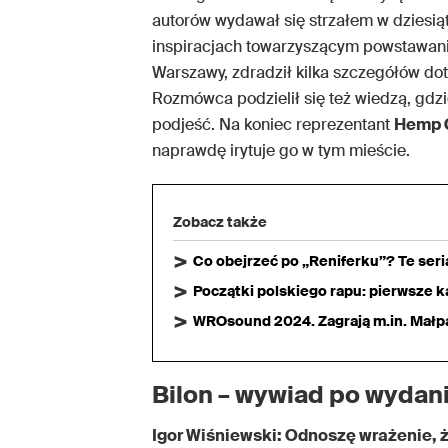
autorów wydawał się strzałem w dziesiątk
inspiracjach towarzyszącym powstawaniu
Warszawy, zdradził kilka szczegółów do
Rozmówca podzielił się też wiedzą, gdzi
podjeść. Na koniec reprezentant
Hemp 
naprawdę irytuje go w tym mieście.
Zobacz także
Co obejrzeć po „Reniferku”? Te ser
Początki polskiego rapu: pierwsze ka
WROsound 2024. Zagrają m.in. Małpa,
Bilon – wywiad po wydan
Igor Wiśniewski: Odnoszę wrażenie, 