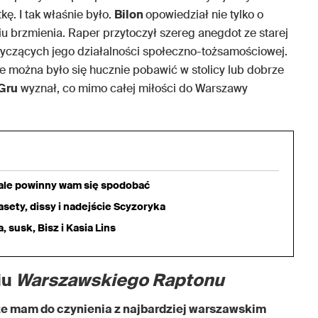
ę. I tak właśnie było.
Bilon
opowiedział nie tylko o
 brzmienia. Raper przytoczył szereg anegdot ze starej
tyczących jego działalności społeczno-tożsamościowej.
e można było się hucznie pobawić w stolicy lub dobrze
Gru
wyznał, co mimo całej miłości do Warszawy
iale powinny wam się spodobać
sety, dissy i nadejście Scyzoryka
 susk, Bisz i Kasia Lins
iu
Warszawskiego Raptonu
że mam do czynienia z najbardziej warszawskim