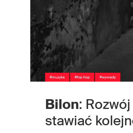
#muzyka
#hip-hop
#wywiady
Bilon
: Rozwój
stawiać kolejn