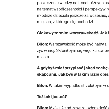
poszerzenie wiedzy na temat różnych a
na temat współczesności i perspektyw r
młodsze dzieciaki jeszcze za wcześnie
miejsca, z którego się pochodzi.
Ciekawy termin:
warszawskość
. Jak
Bilon:
Warszawskość może być nabyta. Ni
żyć w niej. Skłoniłbym się więc ku stwie
miasta.
A gdybyś miał przypisać jakąś cechę
skąpcami. Jak byś w takim razie opi
Bilon:
W takim wypadku strzelałbym w ob
Też taki jesteś?
Bilon:
Myślę, że od zawsze byłem dość 