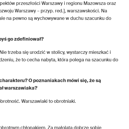
spektów przeszłości Warszawy i regionu Mazowsza oraz
ozwoju Warszawy – przyp. red.], warszawskości. Na
, ale na pewno są wychowywane w duchu szacunku do
 byś go zdefiniował?
e trzeba się urodzić w stolicy, wystarczy mieszkać i
rdzeniu, że to cecha nabyta, która polega na szacunku do
 charakteru? O poznaniakach mówi się, że są
sał warszawiaka?
rotność. Warszawiaki to obrotniaki.
obrotnym chłopakiem. Za małolata dobrze sobie