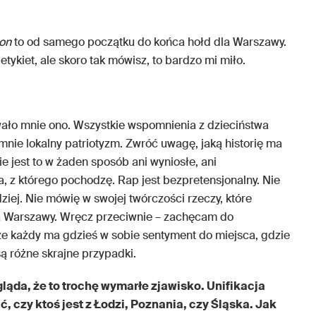
on
to od samego początku do końca hołd dla Warszawy.
tykiet, ale skoro tak mówisz, to bardzo mi miło.
ło mnie ono. Wszystkie wspomnienia z dzieciństwa
nie lokalny patriotyzm. Zwróć uwagę, jaką historię ma
ie jest to w żaden sposób ani wyniosłe, ani
, z którego pochodzę. Rap jest bezpretensjonalny. Nie
ziej. Nie mówię w swojej twórczości rzeczy, które
a Warszawy. Wręcz przeciwnie – zachęcam do
 że każdy ma gdzieś w sobie sentyment do miejsca, gdzie
są różne skrajne przypadki.
ląda, że to trochę wymarłe zjawisko. Unifikacja
, czy ktoś jest z Łodzi, Poznania, czy Śląska. Jak