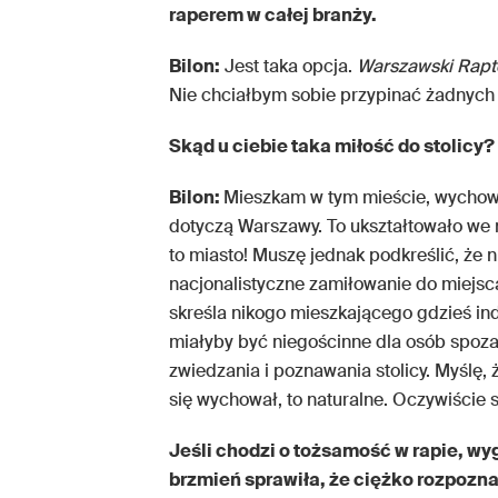
raperem w całej branży.
Bilon:
Jest taka opcja.
Warszawski Rapt
Nie chciałbym sobie przypinać żadnych e
Skąd u ciebie taka miłość do stolicy?
Bilon:
Mieszkam w tym mieście, wychowa
dotyczą Warszawy. To ukształtowało we m
to miasto! Muszę jednak podkreślić, że n
nacjonalistyczne zamiłowanie do miejsca
skreśla nikogo mieszkającego gdzieś ind
miałyby być niegościnne dla osób spoz
zwiedzania i poznawania stolicy. Myślę,
się wychował, to naturalne. Oczywiście 
Jeśli chodzi o tożsamość w rapie, wyg
brzmień sprawiła, że ciężko rozpoznać