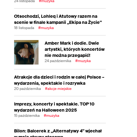
24 listopada
#muzyka
Otsochodzi, Lohleq i Atutowy razem na
scenie w finale kampanii „Ekipa na Życie”
18 listopada
#muzyka
Amber Mark i dodie. Dwie
artystki, których koncertów
nie można przegapić!
24 października
#muzyka
Atrakcje dla dzieci i rodzin w całej Polsce –
wydarzenia, spektakle i rozrywka
20 października
#akcje miejskie
Imprezy, koncerty i spektakle. TOP 10
wydarzeń na Halloween 2025
15 października
#muzyka
Bilon: Balcerek z „Alternatywy 4” wjechał
w moje struny głosowe