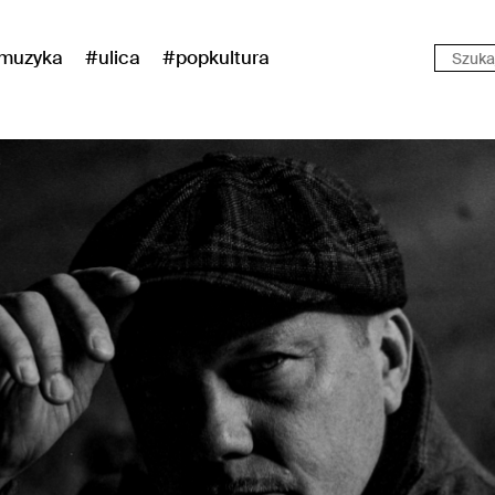
muzyka
#ulica
#popkultura