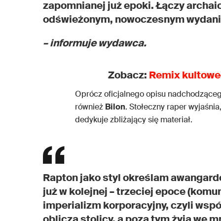
zapomnianej już epoki. Łączy archaic
odświeżonym, nowoczesnym wydan
– informuje wydawca.
Zobacz:
Remix kultoweg
Oprócz oficjalnego opisu nadchodząceg
również
Bilon
. Stołeczny raper wyjaśni
dedykuje zbliżający się materiał.
Rapton jako styl określam awangard
już w kolejnej – trzeciej epoce (kom
imperializm korporacyjny, czyli ws
oblicza stolicy, a poza tym żyją we 