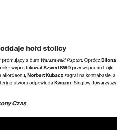
ddaje hołd stolicy
ór promujący album
Warszawski Rapton
. Oprócz
Bilona
senkę wyprodukował
Szwed SWD
przy wsparciu trójki
e akordeonu,
Norbert Kubacz
zagrał na kontrabasie, a
stering utworu odpowiada
Kwazar
. Singlowi towarzyszy
ony Czas