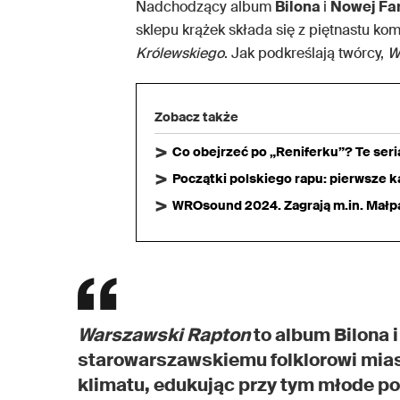
Nadchodzący album
Bilona
i
Nowej Fa
sklepu krążek składa się z piętnastu ko
Królewskiego
. Jak podkreślają twórcy,
W
Zobacz także
Co obejrzeć po „Reniferku”? Te ser
Początki polskiego rapu: pierwsze ka
WROsound 2024. Zagrają m.in. Małpa,
Warszawski Rapton
to album Bilona 
starowarszawskiemu folklorowi mias
klimatu, edukując przy tym młode p