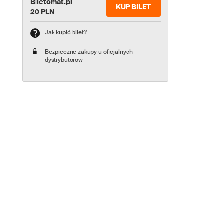
Biletomat.pl
KUP BILET
20 PLN
Jak kupić bilet?
Bezpieczne zakupy u oficjalnych
dystrybutorów