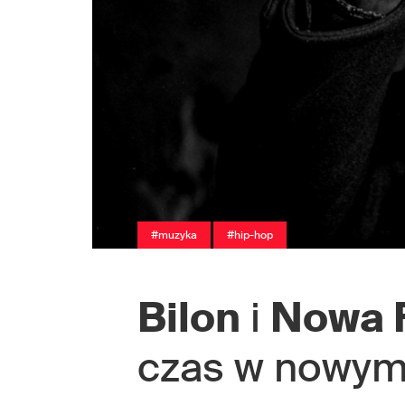
#muzyka
#hip-hop
Bilon
i
Nowa 
czas w nowym