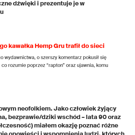
zne dźwięki i prezentuje je w
iu
o kawałka Hemp Gru trafił do sieci
o wydawnictwa, o szerszy komentarz pokusił się
a, co rozumie poprzez “rapton” oraz ujawnia, komu
owym neofolkiem. Jako człowiek żyjący
una, bezprawie/dziki wschód – lata 90 oraz
półczesność) miałem okazję poznać różne
mnie opowieści i wspomnienia ludzi, których