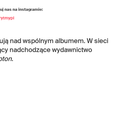
j nas na instagramie:
rytmypl
cują nad wspólnym albumem. W sieci
jący nadchodzące wydawnictwo
pton
.