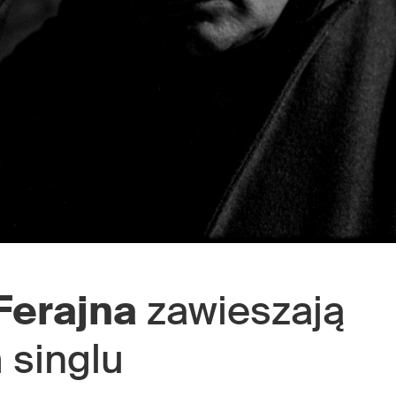
Ferajna
zawieszają
 singlu