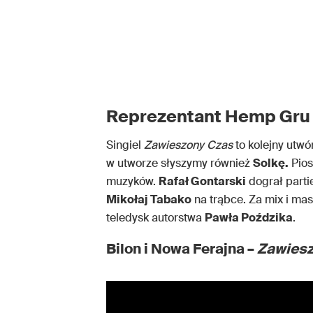
Reprezentant Hemp Gru o
Singiel
Zawieszony Czas
to kolejny utw
w utworze słyszymy również
Solkę.
Pio
muzyków.
Rafał Gontarski
dograł parti
Mikołaj Tabako
na trąbce. Za mix i ma
teledysk autorstwa
Pawła Poździka
.
Bilon i Nowa Ferajna –
Zawiesz