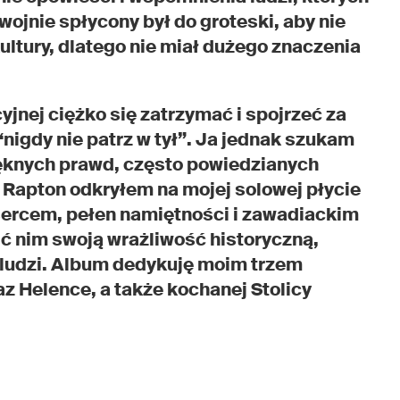
 wojnie spłycony był do groteski, aby nie
ultury, dlatego nie miał dużego znaczenia
jnej ciężko się zatrzymać i spojrzeć za
nigdy nie patrz w tył”. Ja jednak szukam
ięknych prawd, często powiedzianych
. Rapton odkryłem na mojej solowej płycie
 sercem, pełen namiętności i zawadiackim
ić nim swoją wrażliwość historyczną,
 ludzi. Album dedykuję moim trzem
z Helence, a także kochanej Stolicy