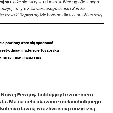
rajny
ukaże się na rynku 11 marca. Według oficjalnego
mpozycji, w tym z
Zawieszonego czasu
i
Zamku
arszawski Rapton
będzie hołdem dla folkloru Warszawy.
iale powinny wam się spodobać
sety, dissy i nadejście Scyzoryka
 susk, Bisz i Kasia Lins
i Nowej Ferajny, hołdujący brzmieniem
ta. Ma na celu ukazanie melancholijnego
okolenia dawną wrażliwością muzyczną