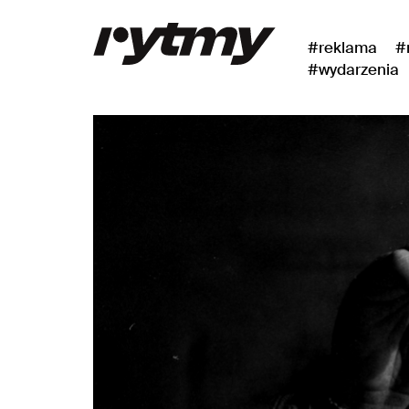
#reklama
#
#wydarzenia