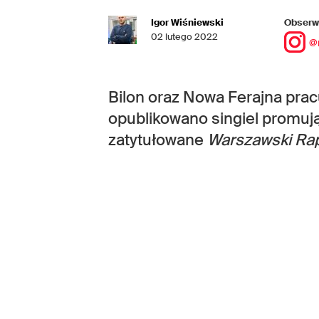
Igor Wiśniewski
Obserwu
02 lutego 2022
@
Bilon oraz Nowa Ferajna pra
opublikowano singiel promu
zatytułowane
Warszawski Ra