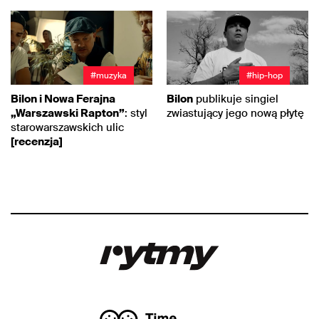
#muzyka
#hip-hop
Bilon i Nowa Ferajna
Bilon
publikuje singiel
„Warszawski Rapton”
: styl
zwiastujący jego nową płytę
starowarszawskich ulic
[recenzja]