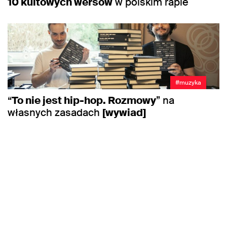
10 kultowych wersów
w polskim rapie
#muzyka
“
To nie jest hip-hop. Rozmowy
” na
własnych zasadach
[wywiad]