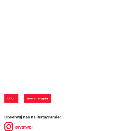
Bilon
nowa ferajna
Obserwuj nas na instagramie:
@rytmypl