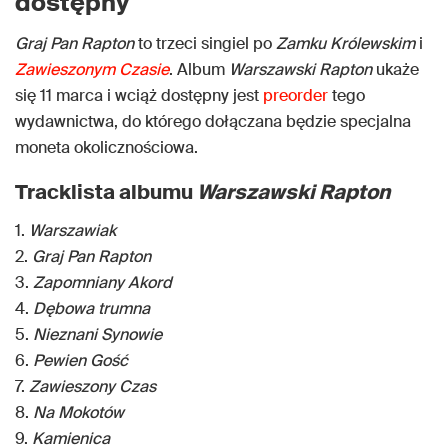
dostępny
Graj Pan Rapton
to trzeci singiel po
Zamku Królewskim
i
Zawieszonym Czasie
. Album
Warszawski Rapton
ukaże
się 11 marca i wciąż dostępny jest
preorder
tego
wydawnictwa, do którego dołączana będzie specjalna
moneta okolicznościowa.
Tracklista albumu
Warszawski Rapton
1.
Warszawiak
2.
Graj Pan Rapton
3.
Zapomniany Akord
4.
Dębowa trumna
5.
Nieznani Synowie
6.
Pewien Gość
7.
Zawieszony Czas
8.
Na Mokotów
9.
Kamienica