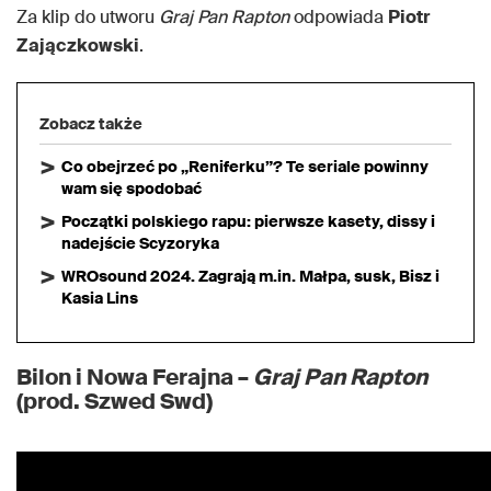
Za klip do utworu
Graj Pan Rapton
odpowiada
Piotr
Zajączkowski
.
Zobacz także
Co obejrzeć po „Reniferku”? Te seriale powinny
wam się spodobać
Początki polskiego rapu: pierwsze kasety, dissy i
nadejście Scyzoryka
WROsound 2024. Zagrają m.in. Małpa, susk, Bisz i
Kasia Lins
Bilon i Nowa Ferajna –
Graj Pan Rapton
(prod. Szwed Swd)