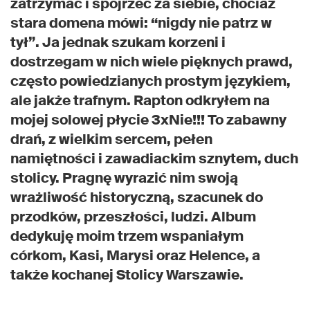
zatrzymać i spojrzeć za siebie, chociaż
stara domena mówi: “nigdy nie patrz w
tył”. Ja jednak szukam korzeni i
dostrzegam w nich wiele pięknych prawd,
często powiedzianych prostym językiem,
ale jakże trafnym. Rapton odkryłem na
mojej solowej płycie 3xNie!!! To zabawny
drań, z wielkim sercem, pełen
namiętności i zawadiackim sznytem, duch
stolicy. Pragnę wyrazić nim swoją
wrażliwość historyczną, szacunek do
przodków, przeszłości, ludzi. Album
dedykuję moim trzem wspaniałym
córkom, Kasi, Marysi oraz Helence, a
także kochanej Stolicy Warszawie.