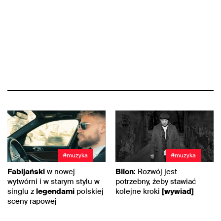
#muzyka
#muzyka
Fabijański
w nowej
Bilon
: Rozwój jest
wytwórni i w starym stylu w
potrzebny, żeby stawiać
singlu z
legendami
polskiej
kolejne kroki
[wywiad]
sceny rapowej