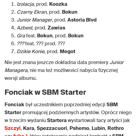
Izolacja
, prod.
Koozka
Czarny Ekran
, prod.
Bokun
Junior Manager
, prod.
Astoria Blvd
Azbest
, prod.
Zawias
Gra
feat.
Bokun
, prod.
Bokun
???
feat. ??? prod. ???
Dzikie Konie
, prod.
Megot
Nie jest znana jeszcze dokładna data premiery
Junior
Managera
, nie ma też możliwości nabycia fizycznej
wersji albumu.
Fonciak w SBM Starter
Fonciak
był uczestnikiem poprzedniej edycji
SBM
Starter
promującej podziemnych artystów. Oprócz niego
w trzecim wydaniu
Startera
wystartowali tacy artyści jak
Szczyl
,
Kara
,
Spezzacuori
,
Pshemo
,
Lubin
,
Rethro