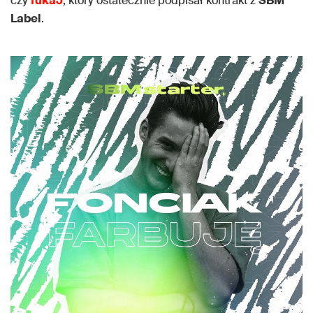
czy
fukaJ
, który ostatecznie podpisał kontrakt z
SBM
Label
.