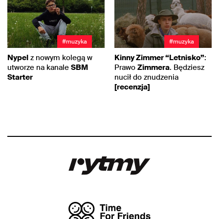
#muzyka
#muzyka
Nypel
z nowym kolegą w
Kinny Zimmer “Letnisko”
:
utworze na kanale
SBM
Prawo
Zimmera
. Będziesz
Starter
nucił do znudzenia
[recenzja]