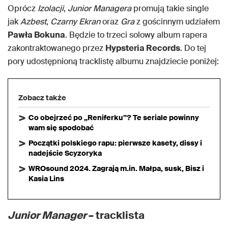
Oprócz
Izolacji
,
Junior Managera
promują takie single
jak
Azbest
,
Czarny Ekran
oraz
Gra
z gościnnym udziałem
Pawła Bokuna
. Będzie to trzeci solowy album rapera
zakontraktowanego przez
Hypsteria Records
. Do tej
pory udostępnioną tracklistę albumu znajdziecie poniżej:
Zobacz także
Co obejrzeć po „Reniferku”? Te seriale powinny
wam się spodobać
Początki polskiego rapu: pierwsze kasety, dissy i
nadejście Scyzoryka
WROsound 2024. Zagrają m.in. Małpa, susk, Bisz i
Kasia Lins
Junior Manager
– tracklista