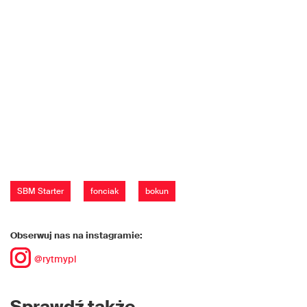
SBM Starter
fonciak
bokun
Obserwuj nas na instagramie:
@rytmypl
Sprawdź także