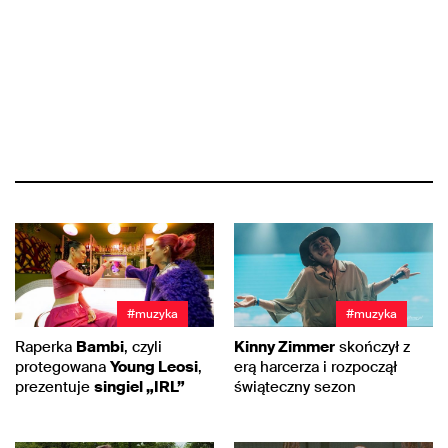
#muzyka
#muzyka
Raperka
Bambi
, czyli
Kinny Zimmer
skończył z
protegowana
Young Leosi
,
erą harcerza i rozpoczął
prezentuje
singiel „IRL”
świąteczny sezon