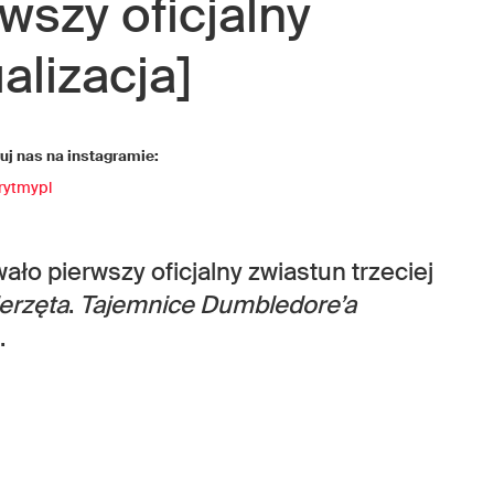
wszy oficjalny
alizacja]
j nas na instagramie:
rytmypl
ło pierwszy oficjalny zwiastun trzeciej
erzęta
.
Tajemnice Dumbledore’a
.