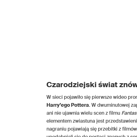
Czarodziejski świat znó
W sieci pojawiło się pierwsze wideo pr
Harry’ego Pottera
. W dwuminutowej za
ani nie ujawnia wielu scen z filmu
Fantas
elementem zwiastuna jest przedstawieni
nagraniu pojawiają się przebitki z filmó
upodabniali się do postaci znanych z seri