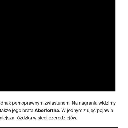
 jednak pełnoprawnym zwiastunem. Na nagraniu widzimy
 także jego brata
Aberfortha
. W jednym z ujęć pojawia
niejsza różdżka w sieci czerodziejów.