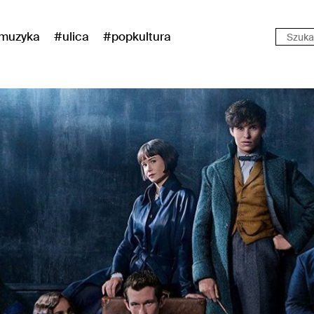
muzyka
#ulica
#popkultura