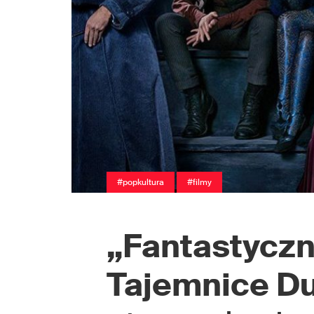
#popkultura
#filmy
„Fantastyczn
Tajemnice D