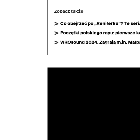
Zobacz także
Co obejrzeć po „Reniferku”? Te ser
Początki polskiego rapu: pierwsze ka
WROsound 2024. Zagrają m.in. Małpa,