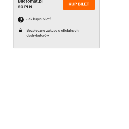
Biletomat.pl
KUP BILET
20 PLN
Jak kupić bilet?
Bezpieczne zakupy u oficjalnych
dystrybutorów