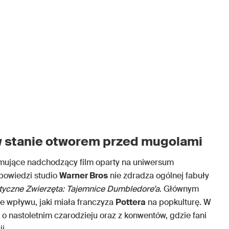
w stanie otworem przed mugolami
omujące nadchodzący film oparty na uniwersum
powiedzi studio
Warner Bros
nie zdradza ogólnej fabuły
tyczne Zwierzęta: Tajemnice Dumbledore’a
. Głównym
e wpływu, jaki miała franczyza
Pottera
na popkulturę. W
w o nastoletnim czarodzieju oraz z konwentów, gdzie fani
i.