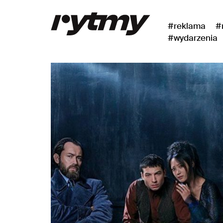
#reklama
#
#wydarzenia