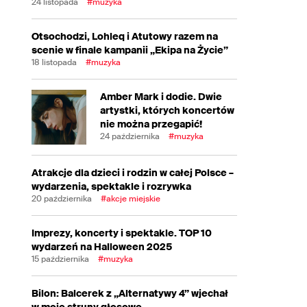
24 listopada
#muzyka
Otsochodzi, Lohleq i Atutowy razem na
scenie w finale kampanii „Ekipa na Życie”
18 listopada
#muzyka
Amber Mark i dodie. Dwie
artystki, których koncertów
nie można przegapić!
24 października
#muzyka
Atrakcje dla dzieci i rodzin w całej Polsce –
wydarzenia, spektakle i rozrywka
20 października
#akcje miejskie
Imprezy, koncerty i spektakle. TOP 10
wydarzeń na Halloween 2025
15 października
#muzyka
Bilon: Balcerek z „Alternatywy 4” wjechał
w moje struny głosowe