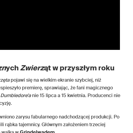
zn
ych
Zwierz
ąt w przyszłym roku
rzęta
pojawi się na wielkim ekranie szybciej, niż
spieszyło premierę, sprawiając, że fani magicznego
 Dumbledore’a
nie 15 lipca a 15 kwietnia. Producenci nie
cyzję.
wniono zarysu fabularnego nadchodzącej produkcji. Po
ili rąbka tajemnicy. Głównym założeniem trzeciej
 walka w
Grindelwadem
.