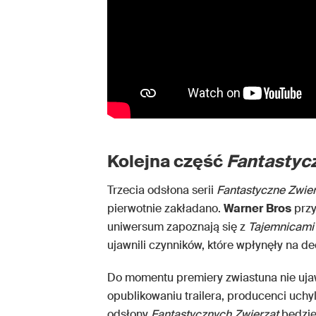
Kolejna część
Fantastyc
Trzecia odsłona serii
Fantastyczne Zwie
pierwotnie zakładano.
Warner
Bros
przy
uniwersum zapoznają się z
Tajemnicami
ujawnili czynników, które wpłynęły na de
Do momentu premiery zwiastuna nie uja
opublikowaniu trailera, producenci uchyl
odsłony
Fantastycznych Zwierząt
będzie