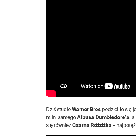
Dziś studio
Warner Bros
podzieliło się
m.in. samego
Albusa
Dumbledore’a
, a
się również
Czarna Różdżka
– najpotęż