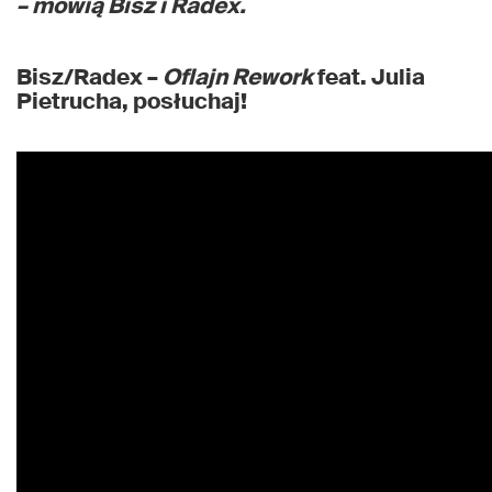
– mówią Bisz i Radex.
Bisz/Radex –
Oflajn Rework
feat. Julia
Pietrucha, posłuchaj!