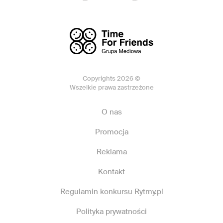
Copyrights 2026 ©
Wszelkie prawa zastrzeżone
O nas
Promocja
Reklama
Kontakt
Regulamin konkursu Rytmy.pl
Polityka prywatności