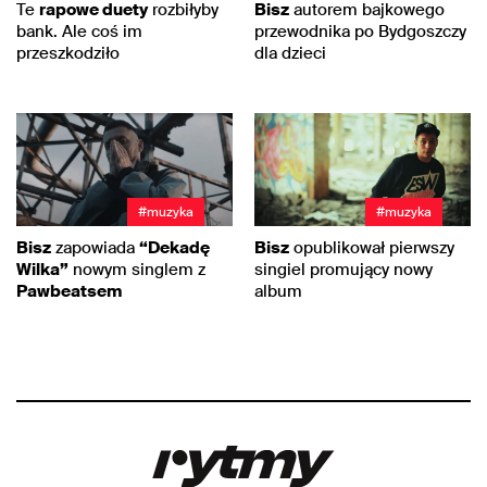
Te
rapowe duety
rozbiłyby
Bisz
autorem bajkowego
bank. Ale coś im
przewodnika po Bydgoszczy
przeszkodziło
dla dzieci
#muzyka
#muzyka
Bisz
zapowiada
“Dekadę
Bisz
opublikował pierwszy
Wilka”
nowym singlem z
singiel promujący nowy
Pawbeatsem
album