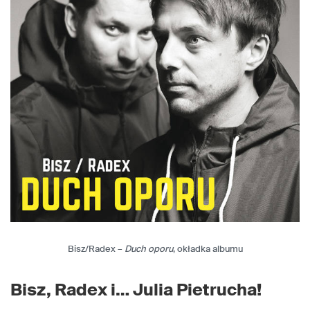
Bisz/Radex –
Duch oporu
, okładka albumu
Bisz, Radex i… Julia Pietrucha!