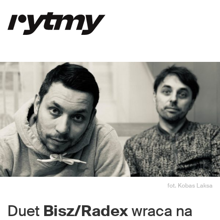
fot. Kobas Laksa
Duet
Bisz/Radex
wraca na