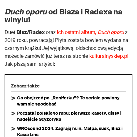
Duch oporu
od Bisza i Radexa na
winylu!
Duet
Bisz/Radex
oraz
ich ostatni album,
Duch oporu
z
2019 roku, powracają! Płyta została bowiem wydana na
czarnym krążku! Jej wyjątkową, oldschoolową edycją
możecie zamówić już teraz na stronie
kulturalnysklep.pl
.
Jak piszą sami artyści:
Zobacz także
Co obejrzeć po „Reniferku”? Te seriale powinny
wam się spodobać
Początki polskiego rapu: pierwsze kasety, dissy i
nadejście Scyzoryka
WROsound 2024. Zagrają m.in. Małpa, susk, Bisz i
Kasia Lins