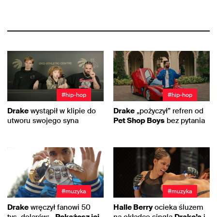
#hip-hop
#hip-hop
Drake
wystąpił w klipie do
Drake
„pożyczył” refren od
utworu swojego syna
Pet Shop Boys
bez pytania
#muzyka
#muzyka
Drake
wręczył fanowi 50
Halle Berry
ocieka śluzem
tys. dolarów:
„Pokażesz jej,
na okładce singla
Drake’a
i