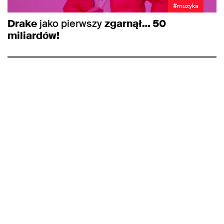
#muzyka
Drake
jako pierwszy
zgarnął… 50
miliardów!