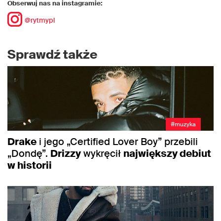
Obserwuj nas na instagramie:
@rytmypl
Sprawdź także
#muzyka
Drake
i jego „Certified Lover Boy” przebili
„Dondę”.
Drizzy
wykręcił
największy debiut
w historii