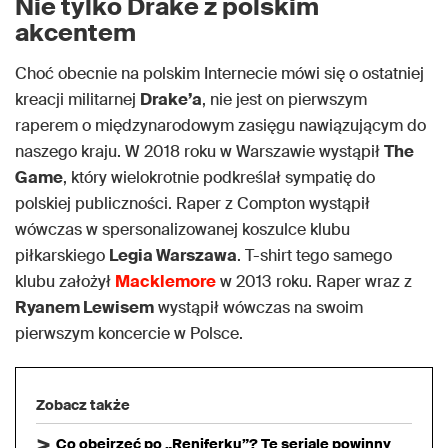
Nie tylko Drake z polskim
akcentem
Choć obecnie na polskim Internecie mówi się o ostatniej
kreacji militarnej
Drake’a
, nie jest on pierwszym
raperem o międzynarodowym zasięgu nawiązującym do
naszego kraju. W 2018 roku w Warszawie wystąpił
The
Game
, który wielokrotnie podkreślał sympatię do
polskiej publiczności. Raper z Compton wystąpił
wówczas w spersonalizowanej koszulce klubu
piłkarskiego
Legia Warszawa
. T-shirt tego samego
klubu założył
Macklemore
w 2013 roku. Raper wraz z
Ryanem Lewisem
wystąpił wówczas na swoim
pierwszym koncercie w Polsce.
Zobacz także
Co obejrzeć po „Reniferku”? Te seriale powinny