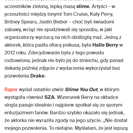
uczestników zieloną, lepką masą
slime
. Artyści – w
przeszłości między innymi Tom Cruise, Katy Perry,
Britney Spears, Justin Bieber – choć byli świadomi
zabawy, wciąż nie spodziewali się sposobu, w jaki
organizatorzy wyrzucą na nich obślizgłą maź. Jedną z
aktorek, która padła ofiarą psikusa, była
Halle Berry
w
2012 roku. Zdecydowanie była z tego powodu
rozbawiona, jednak nie było jej do śmiechu, gdy ponad
dekadę później zdjęcie z wydarzenia wykorzystał bez
pozwolenia
Drake
.
Raper
wydał ostatnio utwór
Slime You Out
, w którym
wystąpiła również
SZA
. Wizerunek Berry na okładce
singla pasuje idealnie i najpierw spotkał się ze sporym
entuzjazmem fanów. Bardzo szybko okazało się jednak,
że aktorka nie wyraziła zgody na jego użycie. „Nie dostał
mojego pozwolenia. To niefajne. Myślałam, że jest lepszą