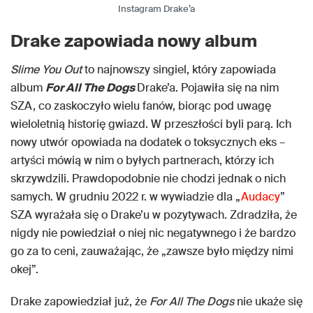
Instagram Drake’a
Drake zapowiada nowy album
Slime You Out
to najnowszy singiel, który zapowiada
album
For All The Dogs
Drake’a. Pojawiła się na nim
SZA, co zaskoczyło wielu fanów, biorąc pod uwagę
wieloletnią historię gwiazd. W przeszłości byli parą. Ich
nowy utwór opowiada na dodatek o toksycznych eks –
artyści mówią w nim o byłych partnerach, którzy ich
skrzywdzili. Prawdopodobnie nie chodzi jednak o nich
samych. W grudniu 2022 r. w wywiadzie dla „
Audacy
”
SZA wyrażała się o Drake’u w pozytywach. Zdradziła, że ​​
nigdy nie powiedział o niej nic negatywnego i że bardzo
go za to ceni, zauważając, że „zawsze było między nimi
okej”.
Drake zapowiedział już, że
For All The Dogs
nie ukaże się