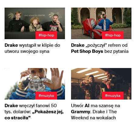
#hip-hop
#hip-hop
Drake
wystąpił w klipie do
Drake
„pożyczył” refren od
utworu swojego syna
Pet Shop Boys
bez pytania
#muzyka
#muzyka
Drake
wręczył fanowi 50
Utwór
AI
ma szansę na
tys. dolarów:
„Pokażesz jej,
Grammy
. Drake i The
co straciła”
Weeknd na wokalach