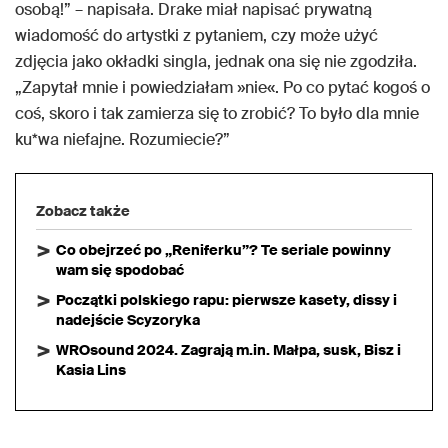
osobą!” – napisała. Drake miał napisać prywatną
wiadomość do artystki z pytaniem, czy może użyć
zdjęcia jako okładki singla, jednak ona się nie zgodziła.
„Zapytał mnie i powiedziałam »nie«. Po co pytać kogoś o
coś, skoro i tak zamierza się to zrobić? To było dla mnie
ku*wa niefajne. Rozumiecie?”
Zobacz także
Co obejrzeć po „Reniferku”? Te seriale powinny
wam się spodobać
Początki polskiego rapu: pierwsze kasety, dissy i
nadejście Scyzoryka
WROsound 2024. Zagrają m.in. Małpa, susk, Bisz i
Kasia Lins