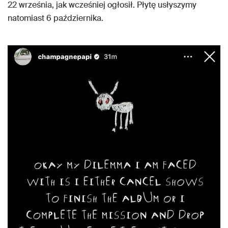
22 września, jak wcześniej ogłosił. Płytę usłyszymy
natomiast 6 października.