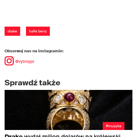
drake
halle berry
Obserwuj nas na instagramie:
@rytmypl
Sprawdź także
#muzyka
Drake
wydał milion dolarów na królewski