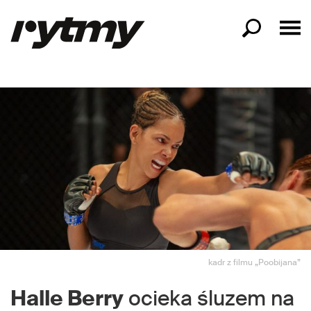
kadr z filmu „Poobijana”
Halle Berry
ocieka śluzem na