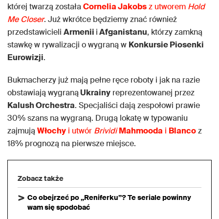
której twarzą została
Cornelia Jakobs
z utworem
Hold
Me Closer
. Już wkrótce będziemy znać również
przedstawicieli
Armenii
i
Afganistanu
, którzy zamkną
stawkę w rywalizacji o wygraną w
Konkursie Piosenki
Eurowizji
.
Bukmacherzy już mają pełne ręce roboty i jak na razie
obstawiają wygraną
Ukrainy
reprezentowanej przez
Kalush Orchestra
. Specjaliści dają zespołowi prawie
30% szans na wygraną. Drugą lokatę w typowaniu
zajmują
Włochy
i utwór
Brividi
Mahmooda
i
Blanco
z
18% prognozą na pierwsze miejsce.
Zobacz także
Co obejrzeć po „Reniferku”? Te seriale powinny
wam się spodobać