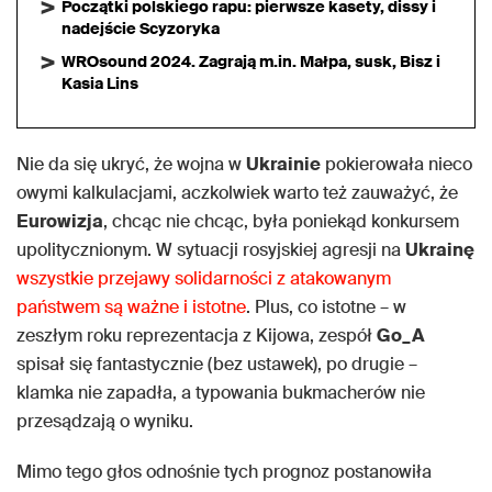
Początki polskiego rapu: pierwsze kasety, dissy i
nadejście Scyzoryka
WROsound 2024. Zagrają m.in. Małpa, susk, Bisz i
Kasia Lins
Nie da się ukryć, że wojna w
Ukrainie
pokierowała nieco
owymi kalkulacjami, aczkolwiek warto też zauważyć, że
Eurowizja
, chcąc nie chcąc, była poniekąd konkursem
upolitycznionym. W sytuacji rosyjskiej agresji na
Ukrainę
wszystkie przejawy solidarności z atakowanym
państwem są ważne i istotne
. Plus, co istotne – w
zeszłym roku reprezentacja z Kijowa, zespół
Go_A
spisał się fantastycznie (bez ustawek), po drugie –
klamka nie zapadła, a typowania bukmacherów nie
przesądzają o wyniku.
Mimo tego głos odnośnie tych prognoz postanowiła