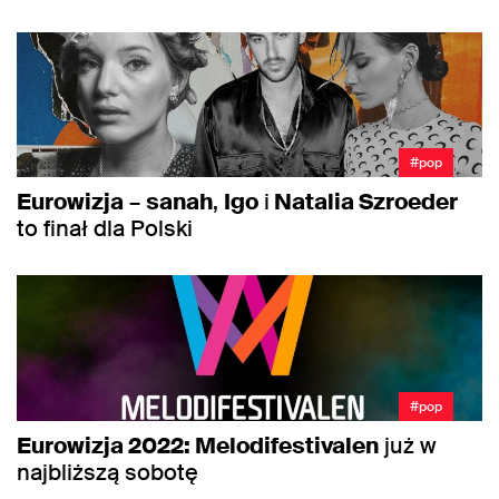
#pop
Eurowizja
–
sanah
,
Igo
i
Natalia Szroeder
to finał dla Polski
#pop
Eurowizja 2022: Melodifestivalen
już w
najbliższą sobotę