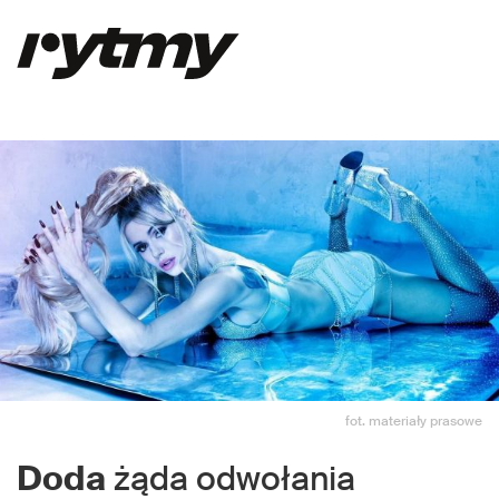
fot. materiały prasowe
Doda
żąda odwołania