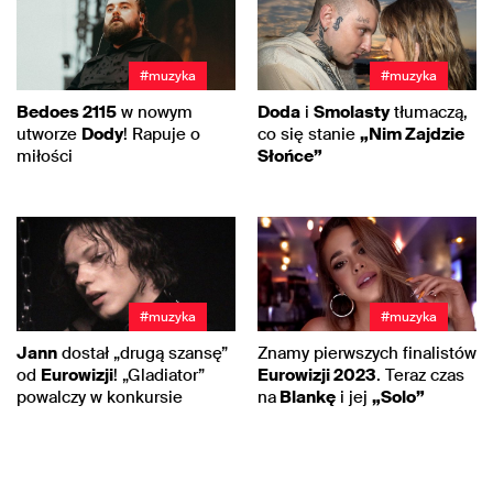
#muzyka
#muzyka
Bedoes 2115
w nowym
Doda
i
Smolasty
tłumaczą,
utworze
Dody
! Rapuje o
co się stanie
„Nim Zajdzie
miłości
Słońce”
#muzyka
#muzyka
Jann
dostał „drugą szansę”
Znamy pierwszych finalistów
od
Eurowizji
! „Gladiator”
Eurowizji 2023
. Teraz czas
powalczy w konkursie
na
Blankę
i jej
„Solo”