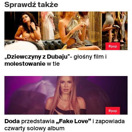
Sprawdź także
#pop
„
Dziewczyny z Dubaju
”- głośny film i
molestowanie
w tle
#pop
Doda
przedstawia
„Fake Love”
i zapowiada
czwarty solowy album