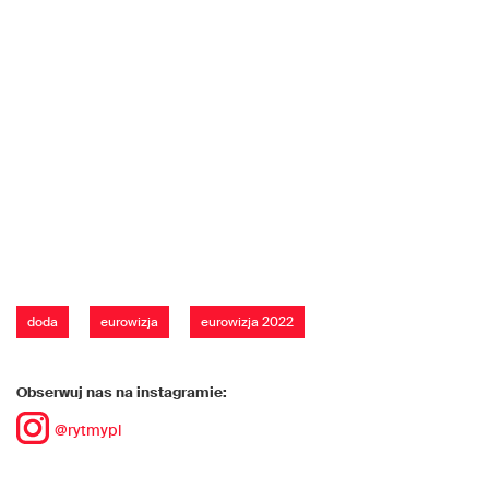
doda
eurowizja
eurowizja 2022
Obserwuj nas na instagramie:
@rytmypl