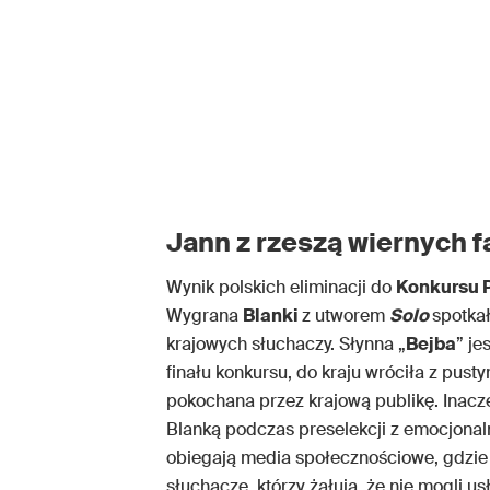
Jann z rzeszą wiernych 
Wynik polskich eliminacji do
Konkursu P
Wygrana
Blanki
z utworem
Solo
spotka
krajowych słuchaczy. Słynna „
Bejba
” je
finału konkursu, do kraju wróciła z pusty
pokochana przez krajową publikę. Inacze
Blanką podczas preselekcji z emocjon
obiegają media społecznościowe, gdzie 
słuchacze, którzy żałują, że nie mogli 