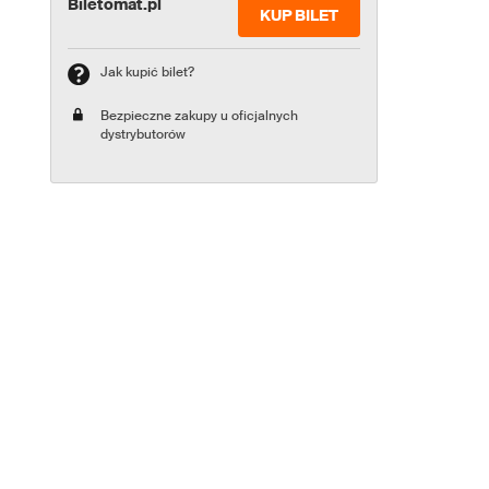
Biletomat.pl
KUP BILET
Jak kupić bilet?
Bezpieczne zakupy u oficjalnych
dystrybutorów