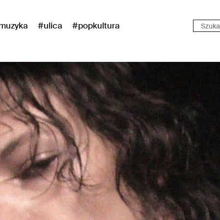
muzyka
#ulica
#popkultura