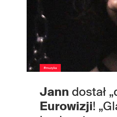
#muzyka
Jann
dostał „
Eurowizji
! „G