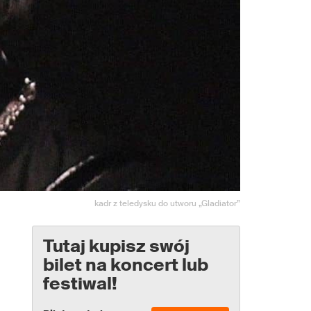
kadr z teledysku do utworu „Gladiator”
Tutaj kupisz swój
bilet na koncert lub
festiwal!