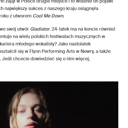
n zajął w Polsce drugie miejsce i to właśnie on pojawi
ch największy sukces z naszego kraju osiągnęła
 roku z utworem
Cool Me Down
.
ywo swój utwór
Gladiator
. 24-latek ma na koncie również
zentuje na wielu polskich festiwalach muzycznych w
 kariera młodego wokalisty? Jako nastolatek
kształcił się w Flynn Performing Arts w Newry, a także
Jeśli chcecie dowiedzieć się o nim więcej,