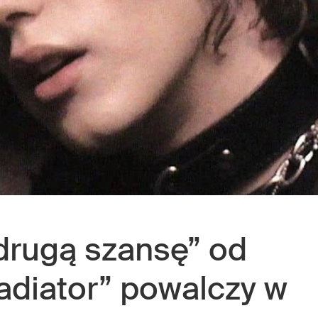
drugą szansę” od
ladiator” powalczy w