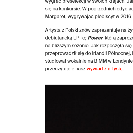
wygrać preselekcji w swoich krajach. Jan
się na konkursie. W poprzednich edycja
Margaret, wygrywając plebiscyt w 2016
Artysta z Polski znów zaprezentuje na ż
debiutancką EP-kę
Power
, którą zapre
najbliższym sezonie. Jak rozpoczęła się
przeprowadził się do Irlandii Północnej, 
studiował wokalnie na BIMM w Londynie. 
przeczytajcie nasz
wywiad z artystą
.