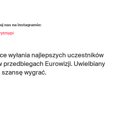
j nas na instagramie:
rytmypl
 wyłania najlepszych uczestników
w przedbiegach Eurowizji. Uwielbiany
a szansę wygrać.