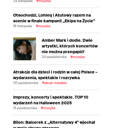
24 listopada
#muzyka
Otsochodzi, Lohleq i Atutowy razem na
scenie w finale kampanii „Ekipa na Życie”
18 listopada
#muzyka
Amber Mark i dodie. Dwie
artystki, których koncertów
nie można przegapić!
24 października
#muzyka
Atrakcje dla dzieci i rodzin w całej Polsce –
wydarzenia, spektakle i rozrywka
20 października
#akcje miejskie
Imprezy, koncerty i spektakle. TOP 10
wydarzeń na Halloween 2025
15 października
#muzyka
Bilon: Balcerek z „Alternatywy 4” wjechał
w moje struny głosowe