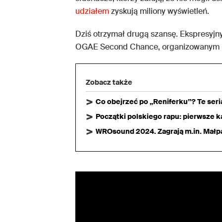
udziałem
zyskują miliony wyświetleń.
Dziś otrzymał drugą szansę. Ekspresyjn
OGAE Second Chance, organizowanym pr
Zobacz także
Co obejrzeć po „Reniferku”? Te ser
Początki polskiego rapu: pierwsze ka
WROsound 2024. Zagrają m.in. Małpa,