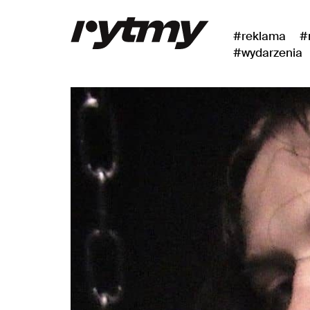
#reklama
#
#wydarzenia