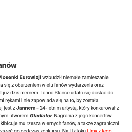
fanów
iosenki Eurowizji
wzbudził niemałe zamieszanie.
ła się z oburzeniem wielu fanów wydarzenia oraz
st już dziś memem. I choć Blance udało się dostać do
mi rękami i nie zapowiada się na to, by została
j jest z
Jannem
– 24-letnim artystą, który konkurował z
alnym utworem
Gladiator
. Nagrania z jego koncertów
kibicuje mu rzesza wiernych fanów, a także zagraniczni
usłyszeć go podczas konkursu. Na TikToku
filmy z jego