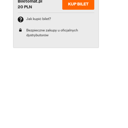
Biletomat.pl
KUP BILET
20 PLN
Jak kupić bilet?
Bezpieczne zakupy u oficjalnych
dystrybutorów