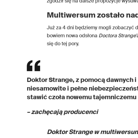
zgodził się na dalsze propozycje wysuw
Multiwersum zostało na
Już za 4 dni będziemy mogli zobaczyć d
bowiem nowa odsłona
Doctora Strange’
się do tej pory.
Doktor Strange, z pomocą dawnych i
niesamowite i pełne niebezpieczeńs
stawić czoła nowemu tajemniczemu 
– zachęcają producenci
Doktor Strange w multiwersu