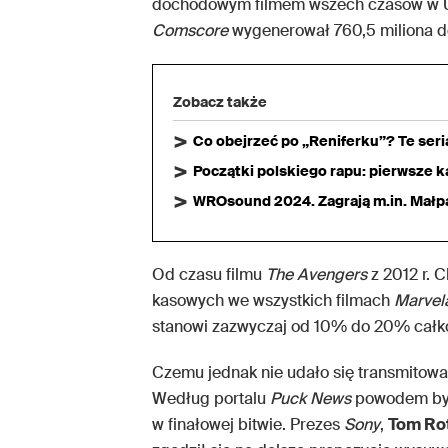
dochodowym filmem wszech czasów w US
Comscore
wygenerował 760,5 miliona d
Zobacz także
Co obejrzeć po „Reniferku”? Te ser
Początki polskiego rapu: pierwsze ka
WROsound 2024. Zagrają m.in. Małpa,
Od czasu filmu
The Avengers
z 2012 r. 
kasowych we wszystkich filmach
Marvel
stanowi zazwyczaj od 10% do 20% całkow
Czemu jednak nie udało się transmito
Według portalu
Puck News
powodem była
w finałowej bitwie. Prezes
Sony
,
Tom Ro