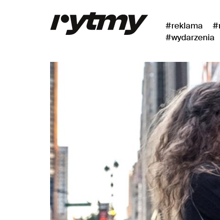
#reklama
#
#wydarzenia