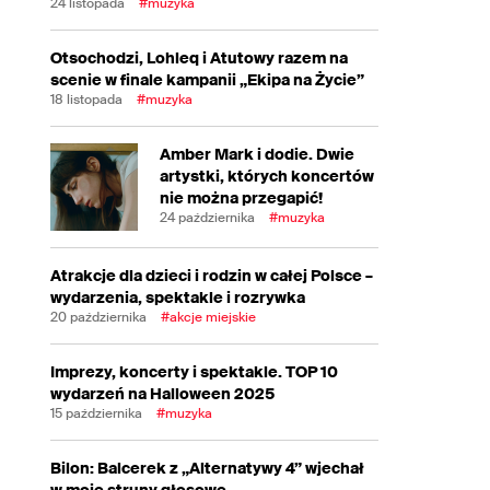
24 listopada
#muzyka
Otsochodzi, Lohleq i Atutowy razem na
scenie w finale kampanii „Ekipa na Życie”
18 listopada
#muzyka
Amber Mark i dodie. Dwie
artystki, których koncertów
nie można przegapić!
24 października
#muzyka
Atrakcje dla dzieci i rodzin w całej Polsce –
wydarzenia, spektakle i rozrywka
20 października
#akcje miejskie
Imprezy, koncerty i spektakle. TOP 10
wydarzeń na Halloween 2025
15 października
#muzyka
Bilon: Balcerek z „Alternatywy 4” wjechał
w moje struny głosowe