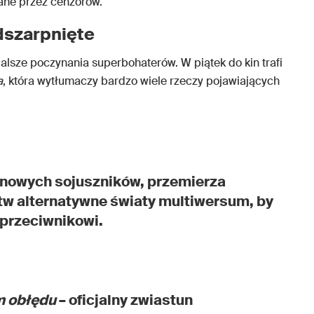
ane przez cenzorów.
dszarpnięte
alsze poczynania superbohaterów. W piątek do kin trafi
a
, która wytłumaczy bardzo wiele rzeczy pojawiających
 nowych sojuszników, przemierza
tw alternatywne światy multiwersum, by
przeciwnikowi.
m obłędu
– oficjalny zwiastun