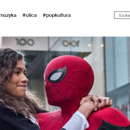
muzyka
#ulica
#popkultura