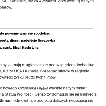
A i Kanadzie, tuż za
Avatarem
, który według danych
olarów.
iale powinny wam się spodobać
sety, dissy i nadejście Scyzoryka
 susk, Bisz i Kasia Lins
Chiny zajmują drugie miejsce pod względem dochodów
a
, tuż za USA i Kanadą. Sprzedaż biletów w regionie
itego zysku brutto tych filmów.
wać nowego
Człowieka Pająka
właśnie na tym rynku?
 Statua Wolności. Cenzorzy domagali się jej usunięcia
thman
, odmówił i po podjęciu dalszych negocjacji nie