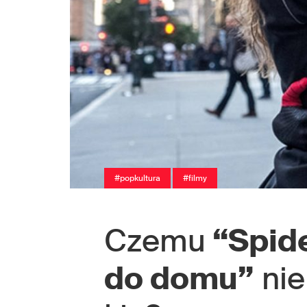
#popkultura
#filmy
Czemu
“Spide
do domu”
nie