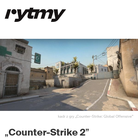
kadr z gry „Counter-Strike: Global Offensive”
„
Counter-Strike 2
”