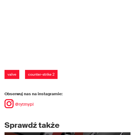
valve
counter-strike 2
Obserwuj nas na instagramie:
@rytmypl
Sprawdź także