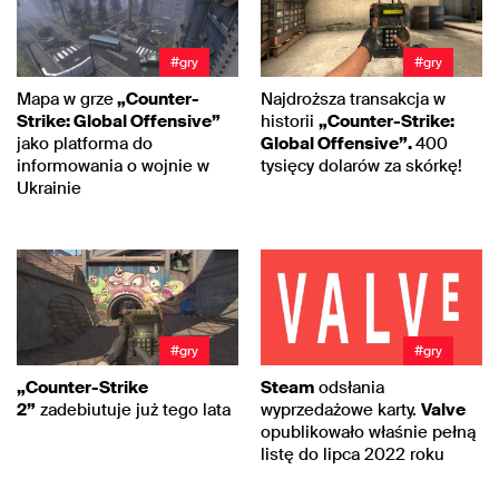
#gry
#gry
Mapa w grze
„Counter-
Najdroższa transakcja w
Strike: Global Offensive”
historii
„Counter-Strike:
jako platforma do
Global Offensive”.
400
informowania o wojnie w
tysięcy dolarów za skórkę!
Ukrainie
#gry
#gry
„Counter-Strike
Steam
odsłania
2”
zadebiutuje już tego lata
wyprzedażowe karty.
Valve
opublikowało właśnie pełną
listę do lipca 2022 roku