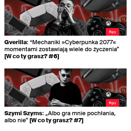
#gry
Gverilla
: “Mechaniki »Cyberpunka 2077«
momentami zostawiają wiele do życzenia”
[W co ty grasz? #6]
#gry
Szymi Szyms
: „Albo gra mnie pochłania,
albo nie”
[W co ty grasz? #7]