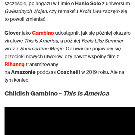
szczęście, po angażu w filmie o
Hanie Solo
z uniwersum
Gwiezdnych Wojen,
czy remake’u
Króla Lwa
zaczęło się
to powoli zmieniać.
Glover
jako
Gambino
udostępnił, jak się później okazało
viralowe
This Is America
, a później
Feels Like Summer
wraz z
Summertime Magic
. Oczywiście pojawiały się
przecieki nowych utworów, czy nawet wspólny film z
Rihanną
transmitowany
na
Amazonie
podczas
Coachelli
w 2019 roku. Ale na
tym koniec.
Childish Gambino –
This Is America