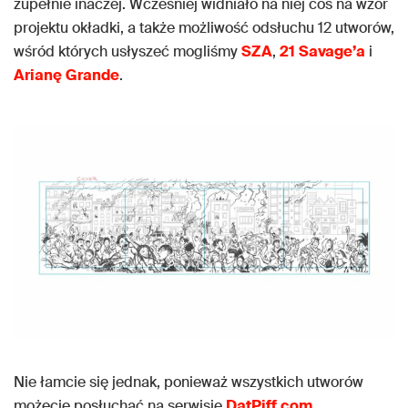
zupełnie inaczej. Wcześniej widniało na niej coś na wzór
projektu okładki, a także możliwość odsłuchu 12 utworów,
wśród których usłyszeć mogliśmy
SZA
,
21
Savage’a
i
Arianę
Grande
.
Nie łamcie się jednak, ponieważ wszystkich utworów
możecie posłuchać na serwisie
DatPiff.com