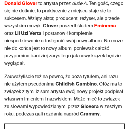
Donald
Glover
to artysta przez
duże A
. Ten gość, czego
się nie dotknie, to praktycznie z miejsca staje się to
sukcesem. Wzięty aktor, producent, reżyser, ale przede
wszystkim muzyk.
Glover
poszedł śladem
Eminema
oraz
Lil Uzi Verta
i postanowił kompletnie
niespodziewanie udostępnić swój nowy album. No może
nie do końca jest to nowy album, ponieważ całość
przypomina bardziej zarys tego jak nowy krążek będzie
wyglądał.
Zauważyliście też na pewno, że poza tytułem, ani razu
nie użyłem pseudonimu
Childish
Gambino
. Otóż ma to
związek z tym, iż sam artysta swój nowy projekt podpisał
własnym imieniem i nazwiskiem. Może mieć to związek
ze słowami wypowiedzianymi przez
Glovera
w zeszłym
roku, podczas gali rozdania nagród
Grammy
.