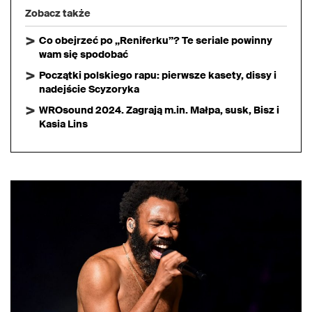
Zobacz także
Co obejrzeć po „Reniferku”? Te seriale powinny
wam się spodobać
Początki polskiego rapu: pierwsze kasety, dissy i
nadejście Scyzoryka
WROsound 2024. Zagrają m.in. Małpa, susk, Bisz i
Kasia Lins