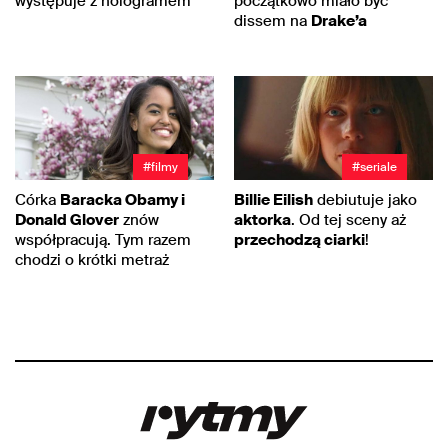
występuje z hologramem
początkowo miało być
dissem na
Drake’a
#filmy
#seriale
Córka
Baracka Obamy i
Billie Eilish
debiutuje jako
Donald Glover
znów
aktorka
. Od tej sceny aż
współpracują. Tym razem
przechodzą ciarki
!
chodzi o krótki metraż