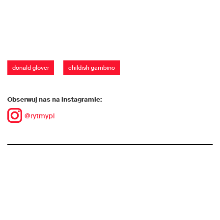
donald glover
childish gambino
Obserwuj nas na instagramie:
@rytmypl