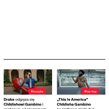
#muzyka
#hip-hop
Drake
odgryza się
„This Is America”
Childishowi Gambino
i
Childisha Gambino