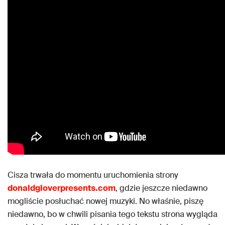
Cisza trwała do momentu uruchomienia strony
donaldgloverpresents.com
, gdzie jeszcze niedawno
mogliście posłuchać nowej muzyki. No właśnie, piszę
niedawno, bo w chwili pisania tego tekstu strona wygląda