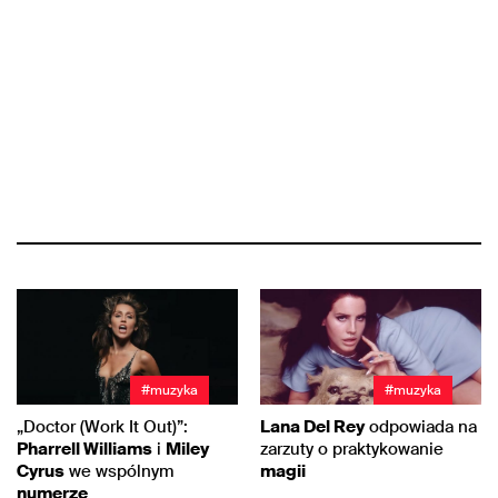
#muzyka
#muzyka
„Doctor (Work It Out)”:
Lana Del Rey
odpowiada na
Pharrell Williams
i
Miley
zarzuty o praktykowanie
Cyrus
we wspólnym
magii
numerze