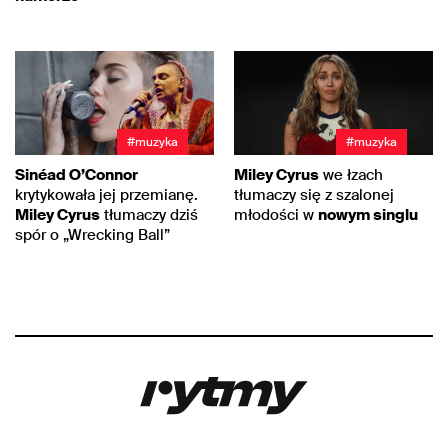
#muzyka
#muzyka
Sinéad O’Connor
Miley Cyrus
we łzach
krytykowała jej przemianę.
tłumaczy się z szalonej
Miley Cyrus
tłumaczy dziś
młodości w
nowym singlu
spór o „Wrecking Ball”