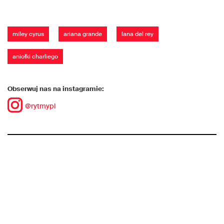
miley cyrus
ariana grande
lana del rey
aniołki charliego
Obserwuj nas na instagramie:
@rytmypl