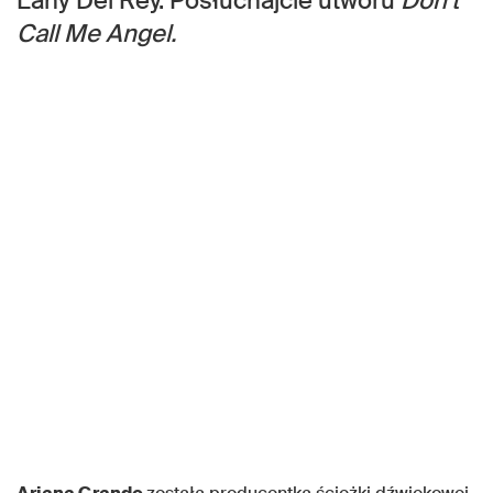
Lany Del Rey. Posłuchajcie utworu
Don’t
Call Me Angel.