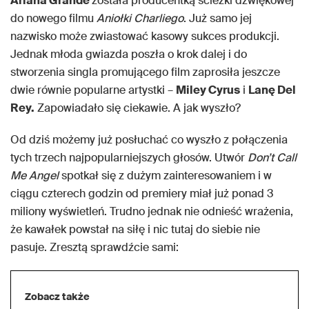
Ariana Grande
została producentką ścieżki dźwiękowej
do nowego filmu
Aniołki Charliego
. Już samo jej
nazwisko może zwiastować kasowy sukces produkcji.
Jednak młoda gwiazda poszła o krok dalej i do
stworzenia singla promującego film zaprosiła jeszcze
dwie równie popularne artystki –
Miley Cyrus
i
Lanę Del
Rey.
Zapowiadało się ciekawie. A jak wyszło?
Od dziś możemy już posłuchać co wyszło z połączenia
tych trzech najpopularniejszych głosów. Utwór
Don’t Call
Me Angel
spotkał się z dużym zainteresowaniem i w
ciągu czterech godzin od premiery miał już ponad 3
miliony wyświetleń. Trudno jednak nie odnieść wrażenia,
że kawałek powstał na siłę i nic tutaj do siebie nie
pasuje. Zresztą sprawdźcie sami:
Zobacz także