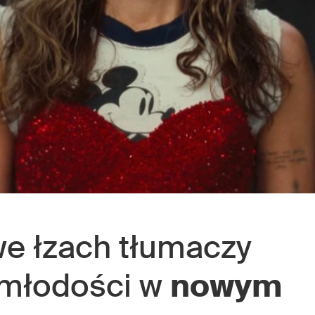
e łzach tłumaczy
j młodości w
nowym