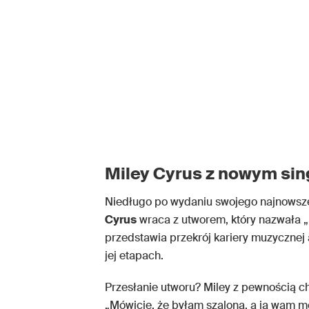
Miley Cyrus z nowym si
Niedługo po wydaniu swojego najnows
Cyrus
wraca z utworem, który nazwała 
przedstawia przekrój kariery muzycznej a
jej etapach.
Przesłanie utworu? Miley z pewnością ch
„Mówicie, że byłam szalona, a ja wam m