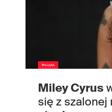
#muzyka
Miley Cyrus
w
się z szalone