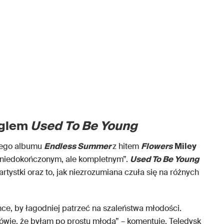
nglem
Used To Be Young
zego albumu
Endless Summer
z hitem
Flowers
Miley
„niedokończonym, ale kompletnym”.
Used To Be Young
rtystki oraz to, jak niezrozumiana czuła się na różnych
ce, by łagodniej patrzeć na szaleństwa młodości.
ówię, że byłam po prostu młoda” – komentuje. Teledysk