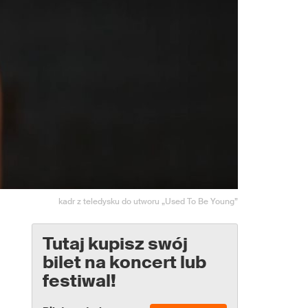
kadr z teledysku do utworu „Used To Be Young”
Tutaj kupisz swój
bilet na koncert lub
festiwal!