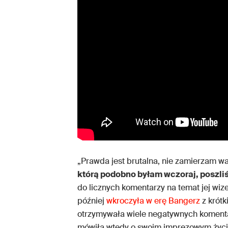
„Prawda jest brutalna, nie zamierzam w
którą podobno byłam wczoraj, poszli
do licznych komentarzy na temat jej wizer
później
wkroczyła w erę Bangerz
z krótk
otrzymywała wiele negatywnych komenta
mówiła wtedy o swoim imprezowym życiu,