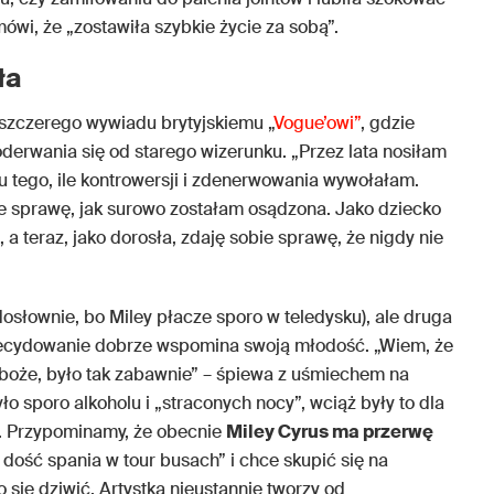
wi, że „zostawiła szybkie życie za sobą”.
ła
 szczerego wywiadu brytyjskiemu „
Vogue’owi”
, gdzie
oderwania się od starego wizerunku. „Przez lata nosiłam
u tego, ile kontrowersji i zdenerwowania wywołałam.
ie sprawę, jak surowo zostałam osądzona. Jako dziecko
a teraz, jako dorosła, zdaję sobie sprawę, że nigdy nie
dosłownie, bo Miley płacze sporo w teledysku), ale druga
zdecydowanie dobrze wspomina swoją młodość. „Wiem, że
 boże, było tak zabawnie” – śpiewa z uśmiechem na
ło sporo alkoholu i „straconych nocy”, wciąż były to dla
sła. Przypominamy, że obecnie
Miley Cyrus ma przerwę
a dość spania w tour busach” i chce skupić się na
 się dziwić. Artystka nieustannie tworzy od