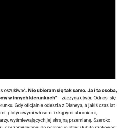
as oszukiwać.
Nie ubieram się tak samo. Ja i ta osoba,
śmy w innych kierunkach
” – zaczyna utwór. Odnosi się
unku. Gdy oficjalnie odeszła z Disneya, a jakiś czas lat
imi, platynowymi włosami i skąpymi ubraniami,
rzy, wyśmiewających jej skrajną przemianę. Szeroko
 czy zamiłowaniu do palenia jointów i lubiła szokować