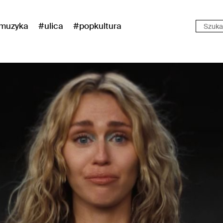
muzyka
#ulica
#popkultura