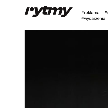
#reklama
#
#wydarzenia