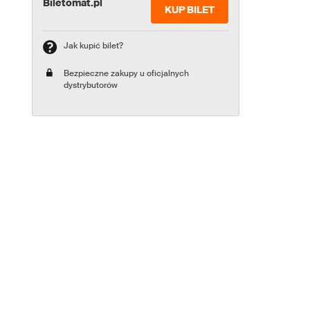
Biletomat.pl
KUP BILET
Jak kupić bilet?
Bezpieczne zakupy u oficjalnych
dystrybutorów