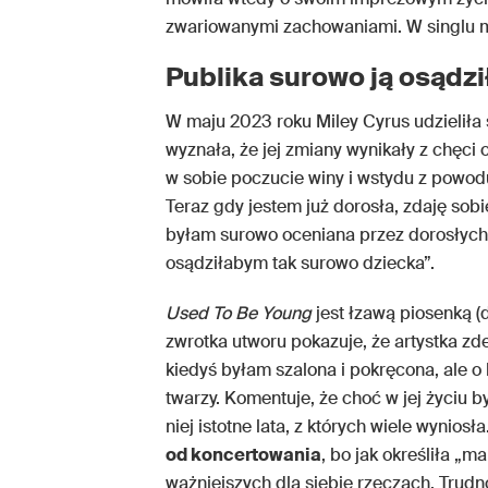
zwariowanymi zachowaniami. W singlu mó
Publika surowo ją osądzi
W maju 2023 roku Miley Cyrus udzieliła
wyznała, że jej zmiany wynikały z chęci 
w sobie poczucie winy i wstydu z powod
Teraz gdy jestem już dorosła, zdaję sob
byłam surowo oceniana przez dorosłych, 
osądziłabym tak surowo dziecka”.
Used To Be Young
jest łzawą piosenką (
zwrotka utworu pokazuje, że artystka 
kiedyś byłam szalona i pokręcona, ale o
twarzy. Komentuje, że choć w jej życiu by
niej istotne lata, z których wiele wynio
od koncertowania
, bo jak określiła „m
ważniejszych dla siebie rzeczach. Trudno