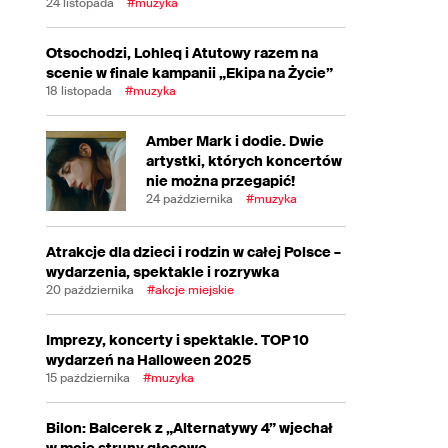
24 listopada
#muzyka
Otsochodzi, Lohleq i Atutowy razem na
scenie w finale kampanii „Ekipa na Życie”
18 listopada
#muzyka
Amber Mark i dodie. Dwie
artystki, których koncertów
nie można przegapić!
24 października
#muzyka
Atrakcje dla dzieci i rodzin w całej Polsce –
wydarzenia, spektakle i rozrywka
20 października
#akcje miejskie
Imprezy, koncerty i spektakle. TOP 10
wydarzeń na Halloween 2025
15 października
#muzyka
Bilon: Balcerek z „Alternatywy 4” wjechał
w moje struny głosowe