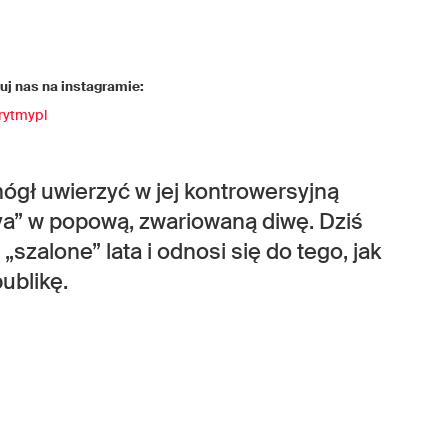
j nas na instagramie:
rytmypl
ógł uwierzyć w jej kontrowersyjną
ya” w popową, zwariowaną diwę. Dziś
szalone” lata i odnosi się do tego, jak
ublikę.