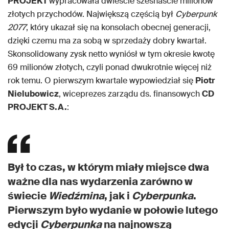
PROJEKT
wypracowała dwieście szesnaście milionów
złotych przychodów. Największą częścią był
Cyberpunk
2077
, który ukazał się na konsolach obecnej generacji,
dzięki czemu ma za sobą w sprzedaży dobry kwartał.
Skonsolidowany zysk netto wyniósł w tym okresie kwotę
69 milionów złotych, czyli ponad dwukrotnie więcej niż
rok temu. O pierwszym kwartale wypowiedział się
Piotr
Nielubowicz
, wiceprezes zarządu ds. finansowych
CD
PROJEKT S.A.
:
Był to czas, w którym miały miejsce dwa
ważne dla nas wydarzenia zarówno w
świecie
Wiedźmina
, jak i
Cyberpunka
.
Pierwszym było wydanie w połowie lutego
edycji
Cyberpunka
na najnowszą