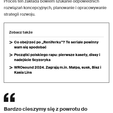
Proces ten zakłada bowiem szukanie odpowiednich
rozwiązań koncepcyjnych, planowanie i opracowywanie
strategii rozwoju.
Zobacz także
Co obejrzeć po „Reniferku”? Te seriale powinny
wam się spodobać
Początki polskiego rapu: pierwsze kasety, dissy i
nadejście Scyzoryka
WROsound 2024. Zagrają m.in. Małpa, susk, Bisz i
Kasia Lins
Bardzo cieszymy się z powrotu do