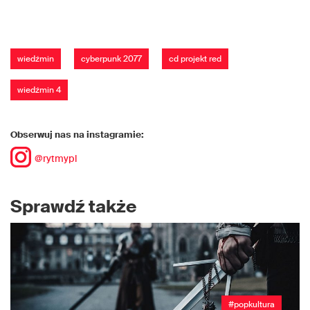
wiedźmin
cyberpunk 2077
cd projekt red
wiedźmin 4
Obserwuj nas na instagramie:
@rytmypl
Sprawdź także
#popkultura