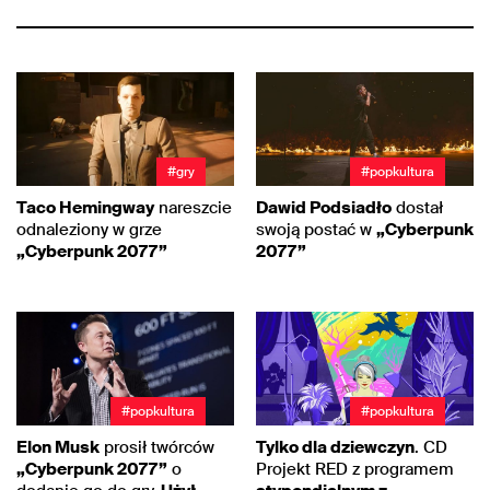
#gry
#popkultura
Taco Hemingway
nareszcie
Dawid Podsiadło
dostał
odnaleziony w grze
swoją postać w
„Cyberpunk
„Cyberpunk 2077”
2077”
#popkultura
#popkultura
Elon Musk
prosił twórców
Tylko dla dziewczyn
. CD
„Cyberpunk 2077”
o
Projekt RED z programem