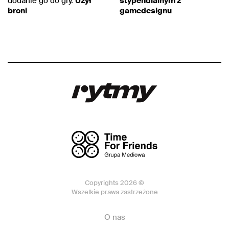
dodanie go do gry.
Użył
stypendialnym z
broni
gamedesignu
Copyrights 2026 ©
Wszelkie prawa zastrzeżone
O nas